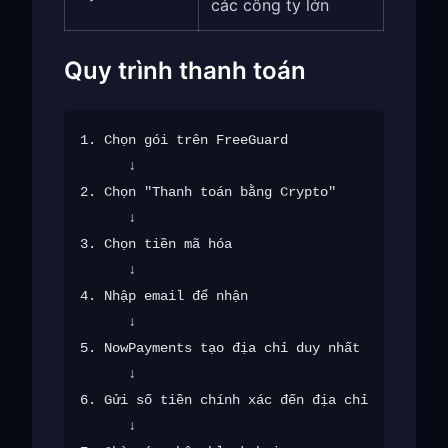
các công ty lớn
Quy trình thanh toán
1. Chọn gói trên FreeGuard

      ↓

2. Chọn "Thanh toán bằng Crypto"

      ↓

3. Chọn tiền mã hóa

      ↓

4. Nhập email để nhận

      ↓

5. NowPayments tạo địa chỉ duy nhất

      ↓

6. Gửi số tiền chính xác đến địa chỉ

      ↓
