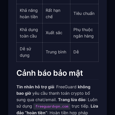
Khả năng
Rất hạn
Tiêu chuẩn
hoàn tiền
chế
Khả dụng
Phụ thuộc
Xuất sắc
toàn cầu
ngân hàng
Dễ sử
Trung bình
Dễ
dụng
Cảnh báo bảo mật
Tin nhắn hỗ trợ giả
: FreeGuard
không
bao giờ
yêu cầu thanh toán crypto bổ
sung qua chat/email.
Trang lừa đảo
: Luôn
sử dụng
trực tiếp.
Lừa
freeguardvpn.com
đảo “hoàn tiền”
: Hoàn tiền hợp pháp