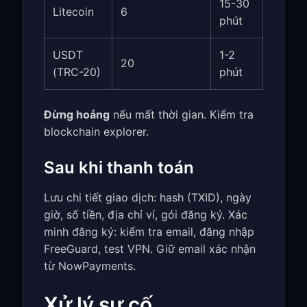
15-30
Litecoin
6
phút
USDT
1-2
20
(TRC-20)
phút
Đừng hoảng
nếu mất thời gian. Kiểm tra
blockchain explorer.
Sau khi thanh toán
Lưu chi tiết giao dịch: hash (TXID), ngày
giờ, số tiền, địa chỉ ví, gói đăng ký. Xác
minh đăng ký: kiểm tra email, đăng nhập
FreeGuard, test VPN. Giữ email xác nhận
từ NowPayments.
Xử lý sự cố