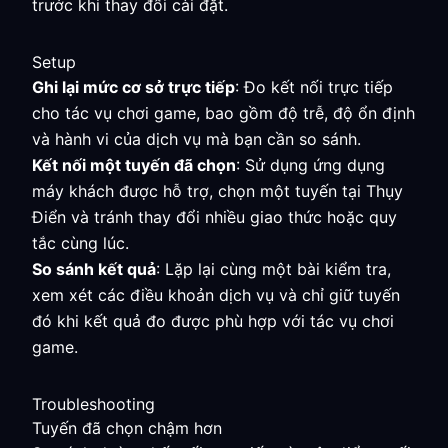
trước khi thay đổi cài đặt.
Setup
Ghi lại mức cơ sở trực tiếp
: Đo kết nối trực tiếp
cho tác vụ chơi game, bao gồm độ trễ, độ ổn định
và hành vi của dịch vụ mà bạn cần so sánh.
Kết nối một tuyến đã chọn
: Sử dụng ứng dụng
máy khách được hỗ trợ, chọn một tuyến tại Thụy
Điển và tránh thay đổi nhiều giao thức hoặc quy
tắc cùng lúc.
So sánh kết quả
: Lặp lại cùng một bài kiểm tra,
xem xét các điều khoản dịch vụ và chỉ giữ tuyến
đó khi kết quả đo được phù hợp với tác vụ chơi
game.
Troubleshooting
Tuyến đã chọn chậm hơn