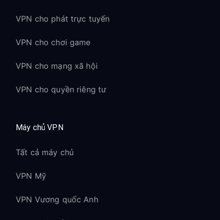
VPN cho phát trực tuyến
VPN cho chơi game
VPN cho mạng xã hội
VPN cho quyền riêng tư
Máy chủ VPN
Tất cả máy chủ
VPN Mỹ
VPN Vương quốc Anh