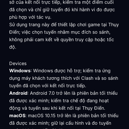
sở của kết nối trực tiếp, kiểm tra một điểm cuối
đã chọn và chỉ giữ tuyến đó khi hành vi đo được
phù hợp với tác vụ.
Sử dụng trang này để thiết lập chơi game tại Thụy
Điển; việc chọn tuyến nhằm mục đích so sánh,
không phải cam kết về quyền truy cập hoặc tốc
độ.
Devices
Windows
: Windows được hỗ trợ; kiểm tra ứng
dụng máy khách tương thích với Clash và so sánh
tuyến đã chọn với kết nối trực tiếp.
Android
: Android 7.0 trở lên là phiên bản tối thiểu
đã được xác minh; kiểm tra chế độ đang hoạt
động và tuyến sau khi kết nối tại Thụy Điển.
macOS
: macOS 10.15 trở lên là phiên bản tối thiểu
đã được xác minh; giữ lại cấu hình và đo tuyến