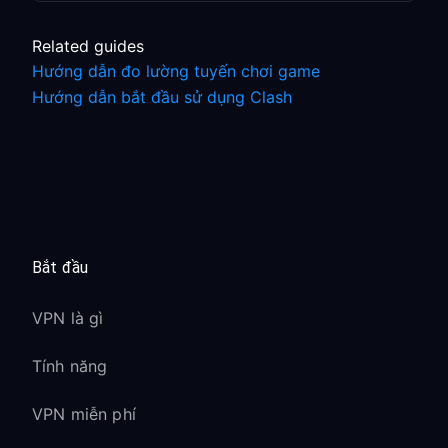
Related guides
Hướng dẫn đo lường tuyến chơi game
Hướng dẫn bắt đầu sử dụng Clash
Bắt đầu
VPN là gì
Tính năng
VPN miễn phí