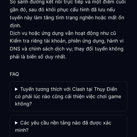
So sánh đường kết nối trực tiếp và một điểm cuối
gần đó, sau đó khôi phục cấu hình đã lưu nếu
tuyến này làm tăng tình trạng nghẽn hoặc mất ổn
định.
Dịch vụ hoặc ứng dụng vẫn hoạt động như cũ
Kiểm tra riêng tài khoản, phiên ứng dụng, hành vi
DNS và chính sách dịch vụ; thay đổi tuyến không
phải là biến số duy nhất.
FAQ
Tuyến tương thích với Clash tại Thụy Điển
có phải lúc nào cũng cải thiện việc chơi game
không?
Các yêu cầu nền tảng nào đã được xác
minh?