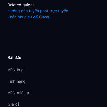
Related guides
Hướng dẫn tuyến phát trực tuyến
Khắc phục sự cố Clash
Bắt đầu
VPN là gì
Tính năng
VPN miễn phí
Giá cả