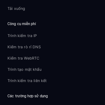
Tải xuống
Công cụ miễn phí
Trình kiểm tra IP
Kiểm tra rò rỉ DNS
Kiểm tra WebRTC
Trình tạo mật khẩu
Trình kiểm tra liên kết
Các trường hợp sử dụng