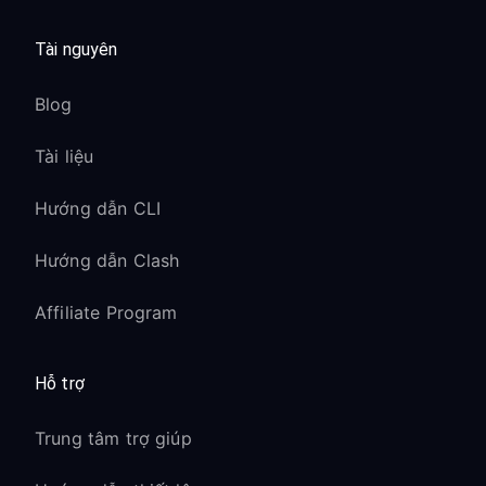
Tài nguyên
Blog
Tài liệu
Hướng dẫn CLI
Hướng dẫn Clash
Affiliate Program
Hỗ trợ
Trung tâm trợ giúp