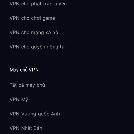
VPN cho phát trực tuyến
VPN cho chơi game
VPN cho mạng xã hội
VPN cho quyền riêng tư
Máy chủ VPN
Tất cả máy chủ
VPN Mỹ
VPN Vương quốc Anh
VPN Nhật Bản