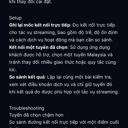
khi thay đổi cài đặt.
Setup
Ghi lại mốc kết nối trực tiếp
: Đo kết nối trực tiếp
cho tác vụ streaming, bao gồm độ trễ, độ ổn định
và cách dịch vụ hoạt động mà bạn cần so sánh.
Kết nối một tuyến đã chọn
: Sử dụng ứng dụng
khách được hỗ trợ, chọn một tuyến Malaysia và
tránh thay đổi nhiều giao thức hoặc quy tắc cùng
lúc.
So sánh kết quả
: Lặp lại cùng một bài kiểm tra,
xem xét điều khoản dịch vụ và chỉ giữ tuyến đó
khi kết quả đo được phù hợp với tác vụ streaming.
Troubleshooting
Tuyến đã chọn chậm hơn
So sánh đường kết nối trực tiếp với một điểm cuối