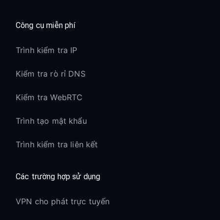
Công cụ miễn phí
Trình kiểm tra IP
Kiểm tra rò rỉ DNS
Kiểm tra WebRTC
Trình tạo mật khẩu
Trình kiểm tra liên kết
Các trường hợp sử dụng
VPN cho phát trực tuyến