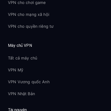
VPN cho chơi game
VPN cho mạng xã hội
VPN cho quyền riêng tư
Máy chủ VPN
Tất cả máy chủ
VPN Mỹ
VPN Vương quốc Anh
VPN Nhật Bản
Tài nguyên