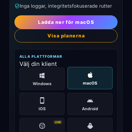
Inga loggar, integritetsfokuserade rutter
Ladda ner för macOS
Visa planerna
ALLA PLATTFORMAR
Välj din klient
macOS
Windows
iOS
Android
LIVE