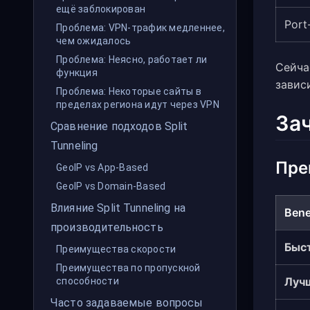
ещё заблокирован
Port
Проблема: VPN-трафик медленнее,
чем ожидалось
Проблема: Неясно, работает ли
Сейча
функция
завис
Проблема: Некоторые сайты в
пределах региона идут через VPN
Зач
Сравнение подходов Split
Tunneling
Пре
GeoIP vs App-Based
GeoIP vs Domain-Based
Влияние Split Tunneling на
Bene
производительность
Быст
Преимущества скорости
Преимущества по пропускной
Луч
способности
Часто задаваемые вопросы