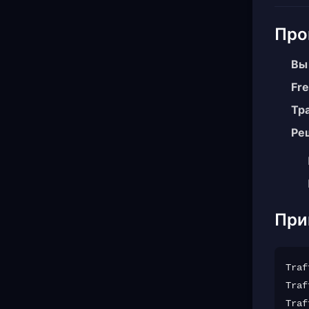
Про
Вы
Fr
Тр
Ре
При
Traf
Traf
Traf