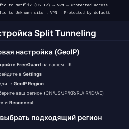
fic to Netflix (US IP) → VPN → Protected access

тройка Split Tunneling
овая настройка (GeoIP)
кройте FreeGuard
на вашем ПК
рейдите в
Settings
йдите
GeoIP Region
ерите ваш регион (CN/US/JP/KR/RU/IR/ID/AE)
ve
и
Reconnect
 выбрать подходящий регион