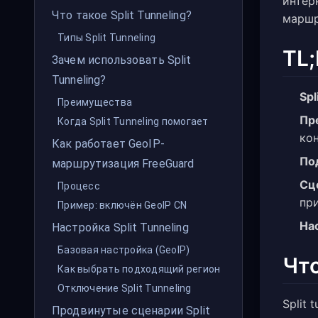
интер
Что такое Split Tunneling?
маршр
Типы Split Tunneling
TL
Зачем использовать Split
Tunneling?
Spl
Преимущества
Пр
Когда Split Tunneling помогает
ко
Как работает GeoIP-
По
маршрутизация FreeGuard
Сц
Процесс
пр
Пример: включён GeoIP CN
На
Настройка Split Tunneling
Базовая настройка (GeoIP)
Что
Как выбрать подходящий регион
Отключение Split Tunneling
Split 
Продвинутые сценарии Split