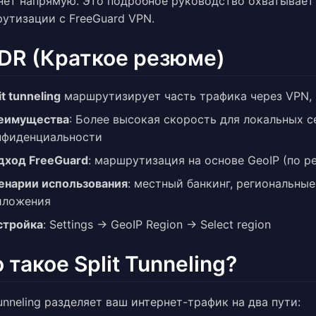
нет напрямую. Это подробное руководство охватывает 
утизации с FreeGuard VPN.
;DR (Краткое резюме)
it tunneling
маршрутизирует часть трафика через VPN,
еимущества
: Более высокая скорость для локальных с
нфиденциальности
дход FreeGuard
: маршрутизация на основе GeoIP (по р
енарии использования
: местный банкинг, региональны
иложения
стройка
: Settings → GeoIP Region → Select region
 такое Split Tunneling?
tunneling разделяет ваш интернет-трафик на два пути: