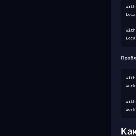
With
Loca
With
Пробл
With
Work
With
Ка