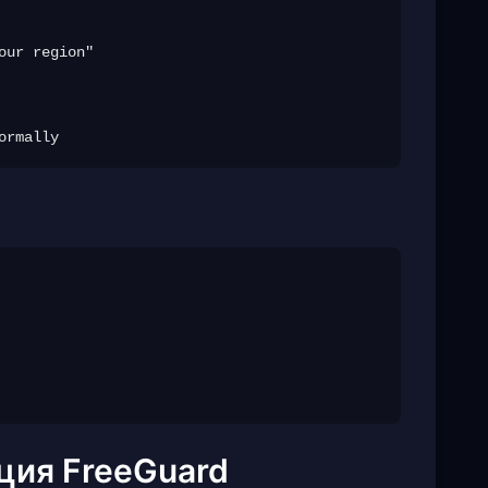
ur region"

ция FreeGuard