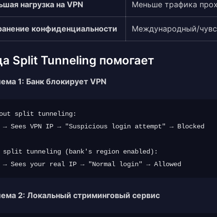
шая нагрузка на VPN
Меньше трафика прох
ранение конфиденциальности
Международный/чувс
а Split Tunneling помогает
ема 1: Банк блокирует VPN
out split tunneling:

 → Sees VPN IP → "Suspicious login attempt" → Blocked

 split tunneling (bank's region enabled):

ема 2: Локальный стриминговый сервис