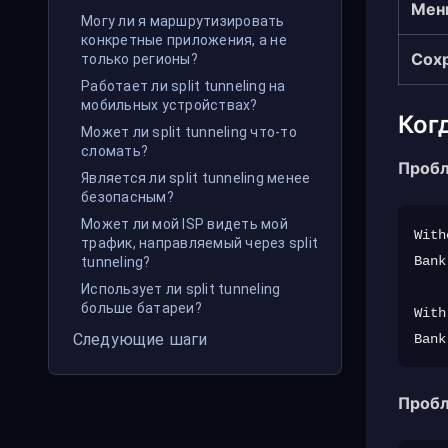
Мень
Могу ли я маршрутизировать
конкретные приложения, а не
Сох
только регионы?
Работает ли split tunneling на
мобильных устройствах?
Когд
Может ли split tunneling что-то
сломать?
Пробл
Является ли split tunneling менее
безопасным?
Может ли мой ISP видеть мой
With
трафик, направляемый через split
Bank
tunneling?
Использует ли split tunneling
больше батареи?
With
Следующие шаги
Пробл