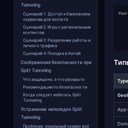
Tunneling
Your
Сценарий 1: Доступ к банковским
сервисам для экспата
    │
Сценарий 2: Игры с региональным
    
контентом
    │
Сценарий 3: Разделение работы и
личного трафика
Сценарий 4: Поездка в Китай
Типы
Соображения безопасности при
Split Tunneling
Что защищено, а что раскрыто
Typ
Рекомендации по безопасности
Geo
Когда следует избегать Split
Tunneling
App
Устранение неполадок Split
Tunneling
Doma
Проблема: локальный сервис всё