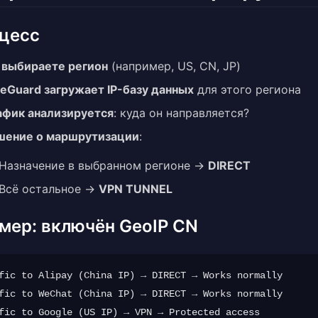
цесс
 выбираете регион
(например, US, CN, JP)
eeGuard загружает IP-базу данных
для этого региона
афик анализируется
: куда он направляется?
шение о маршрутизации
:
Назначение в выбранном регионе →
DIRECT
Всё остальное →
VPN TUNNEL
мер: включён GeoIP CN
fic to Alipay (China IP) → DIRECT → Works normally

fic to WeChat (China IP) → DIRECT → Works normally

fic to Google (US IP) → VPN → Protected access
