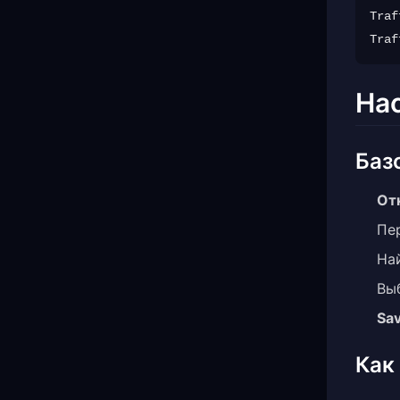
Traf
Нас
Баз
От
Пе
На
Выб
Sa
Как