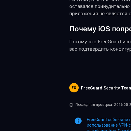
оставался принудительно 
приложения не является о
Почему iOS попр
Потому что FreeGuard ис
вас подтвердить конфигу
FS
FreeGuard Security Tea
Последняя проверка: 2026-05-
FreeGuard соблюдает
использование VPN-с
платформ. FreeGuard