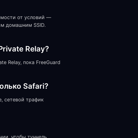
имости от условий —
им домашним SSID.
rivate Relay?
te Relay, пока FreeGuard
лько Safari?
, сетевой трафик
нии, чтобы туннель