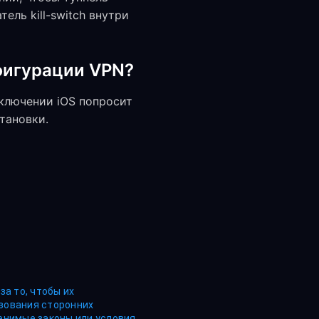
ль kill-switch внутри
фигурации VPN?
дключении iOS попросит
тановки.
а то, чтобы их
зования сторонних
енимые законы или условия