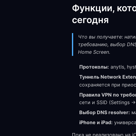
Функции, кот
сегодня
Что вы получаете: нати
требованию, выбор DNS 
Home Screen.
Протоколы:
anytls, hyst
Туннель Network Exten
сохраняется при прио
Правила VPN по требо
сети и SSID (Settings
Выбор DNS resolver:
ма
iPhone и iPad:
универса
Пока не реализовано на i