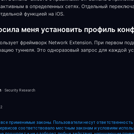
активным в определенных сетях. Отдельный переключате
тдельной функцией на iOS.
осила меня установить профиль кон
пользует фреймворк Network Extension. При первом по
рацию туннеля. Это одноразовый запрос для каждой ус
m
· Security Research
22
 все применимые законы. Пользователи несут ответственность з
ервисов соответствовало местным законам и условиям исполь
 не поощряет и не одобряет любые действия, нарушающие прим