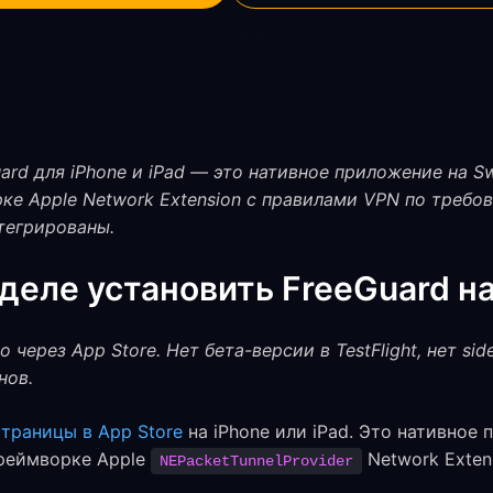
rd для iPhone и iPad — это нативное приложение на Swi
е Apple Network Extension с правилами VPN по требован
тегрированы.
деле установить FreeGuard на
через App Store. Нет бета-версии в TestFlight, нет side
нов.
страницы в App Store
на iPhone или iPad. Это нативное 
фреймворке Apple
Network Extens
NEPacketTunnelProvider