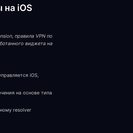
 на iOS
ension, правила VPN по
работанного виджета на
правляется iOS,
чения на основе типа
ому resolver