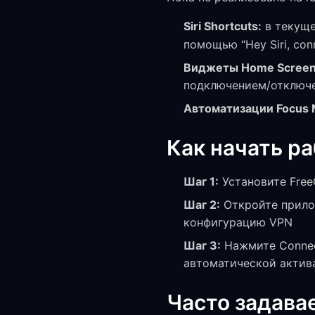
Siri Shortcuts:
в текуще
помощью “Hey Siri, con
Виджеты Home Screen
подключением/отключе
Автоматизации Focus 
Как начать р
Шаг 1:
Установите Free
Шаг 2:
Откройте прилож
конфигурацию VPN
Шаг 3:
Нажмите Connec
автоматической актив
Часто задава