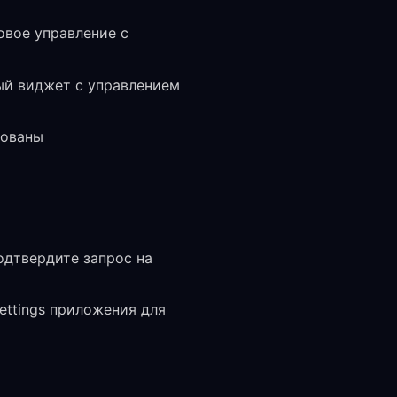
совое управление с
вый виджет с управлением
рованы
одтвердите запрос на
ttings приложения для