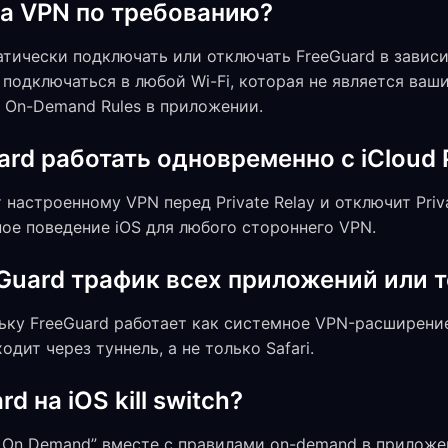
ла VPN по требованию?
атически подключать или отключать FreeGuard в завис
подключаться в любой Wi-Fi, которая не является ваш
→ On-Demand Rules в приложении.
rd работать одновременно с iCloud P
 настроенному VPN перед Private Relay и отключит Priva
ое поведение iOS для любого стороннего VPN.
uard трафик всех приложений или то
ьку FreeGuard работает как системное VPN-расширение
дит через туннель, а не только Safari.
d на iOS kill switch?
t On Demand” вместе с правилами on-demand в приложе