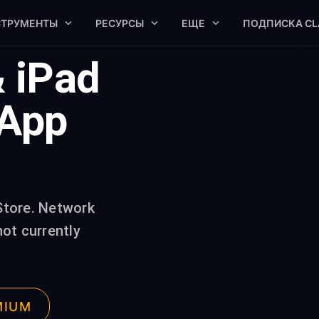
СТРУМЕНТЫ
РЕСУРСЫ
ЕЩЕ
ПОДПИСКА CL
& iPad
 App
Store. Network
ot currently
MIUM