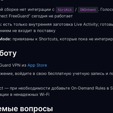
й сборке нет интеграции с
/
. Голо
SiriKit
INIntent
nect FreeGuard” сегодня не работает
:
есть только внутренняя заготовка Live Activity; гото
нием не входит в поставку
Mode:
привязаны к Shortcuts, которые пока не интегри
аботу
Guard VPN из
App Store
ение, войдите в свою бесплатную учетную запись и п
t — при необходимости добавьте On-Demand Rules в Se
ации в ненадежных Wi-Fi
емые вопросы