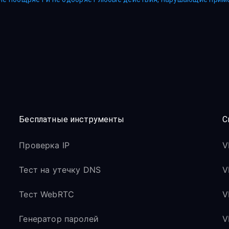
Бесплатные инструменты
С
Проверка IP
V
Тест на утечку DNS
V
Тест WebRTC
V
Генератор паролей
V