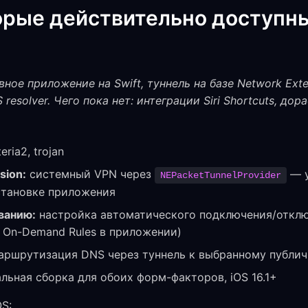
орые действительно доступны
вное приложение на Swift, туннель на базе Network Ext
resolver. Чего пока нет: интеграции Siri Shortcuts, до
eria2, trojan
sion:
системный VPN через
— у
NEPacketTunnelProvider
становке приложения
ванию:
настройка автоматического подключения/отклю
 → On-Demand Rules в приложении)
ршрутизация DNS через туннель к выбранному публичн
льная сборка для обоих форм-факторов, iOS 16.1+
OS: