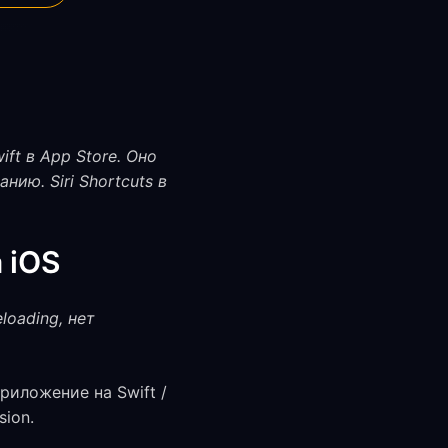
ft в App Store. Оно
ию. Siri Shortcuts в
 iOS
loading, нет
приложение на Swift /
ion.