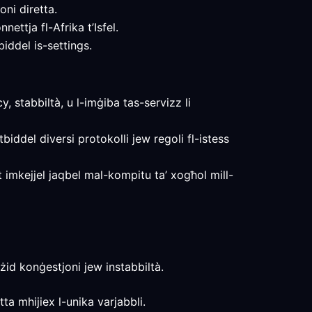
ni diretta.
ettja fl-Afrika t’Isfel.
iddel is-settings.
y, stabbiltà, u l-imġiba tas-servizz li
tbiddel diversi protokolli jew regoli fl-istess
at imkejjel jaqbel mal-kompitu ta’ xogħol mill-
żżid konġestjoni jew instabbiltà.
ta mhijiex l-unika varjabbli.