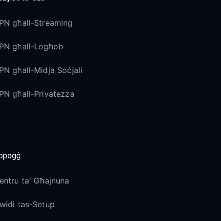
PN għall-Streaming
PN għall-Logħob
PN għall-Midja Soċjali
PN għall-Privatezza
ppoġġ
entru ta' Għajnuna
widi tas-Setup