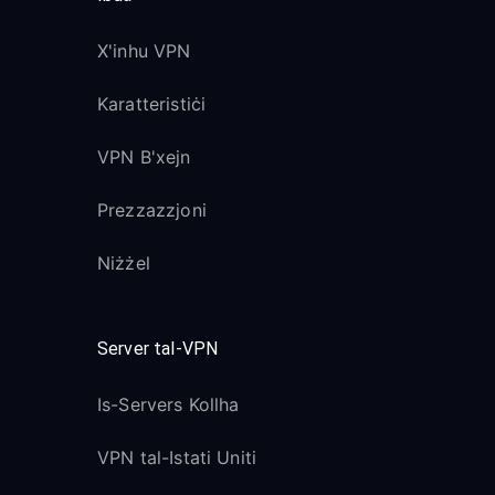
X'inhu VPN
Karatteristiċi
VPN B'xejn
Prezzazzjoni
Niżżel
Server tal-VPN
Is-Servers Kollha
VPN tal-Istati Uniti