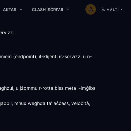
AKTAR
CLASH ISCRIVJI
MALTI
ervizz.
iem (endpoint), il-klijent, is-servizz, u n-
 magħżul, u jżommu r-rotta biss meta l-imġiba
tqabbil, mhux wegħda ta’ aċċess, veloċità,