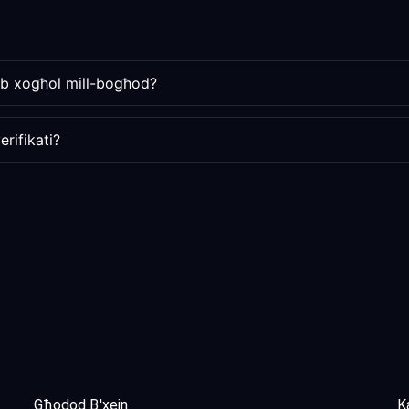
jjeb xogħol mill-bogħod?
rifikati?
Għodod B'xejn
Ka