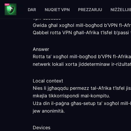
DAR
NUQIET VPN
PREZZARJU
NIŻŻELIJI
vpn-usecase
Gwida għal xogħol mill-bogħod b’VPN fl-Afrik
Qabbel rotta VPN għall-Afrika t’Isfel b’passi ta
Answer
Rotta ta’ xogħol mill-bogħod b’VPN fl-Afrika t
netwerk lokali xorta jiddeterminaw ir-riżultat
Local context
Nies li jgħaqqdu permezz tal-Afrika t’Isfel j
mkejla tikkorrispondi mal-kompitu.
Uża din il-paġna għas-setup ta’ xogħol mill-b
jew anonimità.
Devices