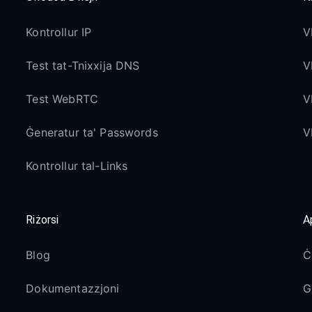
Kontrollur IP
V
Test tat-Tnixxija DNS
V
Test WebRTC
V
Ġeneratur ta' Passwords
V
Kontrollur tal-Links
Riżorsi
A
Blog
Ċ
Dokumentazzjoni
G