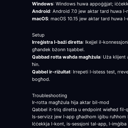
Windows
: Windows huwa appoġġjat; iċċekkja
Android
: Android 7.0 jew aktar tard huwa l-mi
macOS
: macOS 10.15 jew aktar tard huwa l-mi
Setup
Irreġistra l-bażi diretta
: Ikejjel il-konnessjo
għandek bżonn tqabbel.
Qabbad rotta waħda magħżula
: Uża klijent
ħin.
Qabbel ir-riżultat
: Irrepeti l-istess test, rr
bogħod.
Troubleshooting
Ir-rotta magħżula hija aktar bil-mod
Qabbel it-triq diretta u endpoint wieħed fil-q
Is-servizz jew l-app għadhom iġibu ruħhom 
Iċċekkja l-kont, is-sessjoni tal-app, l-imġiba