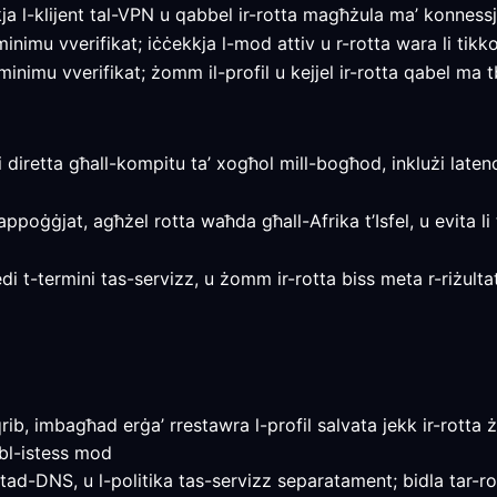
 l-klijent tal-VPN u qabbel ir-rotta magħżula ma’ konnessjo
nimu vverifikat; iċċekkja l-mod attiv u r-rotta wara li tikkonn
nimu vverifikat; żomm il-profil u kejjel ir-rotta qabel ma tb
ni diretta għall-kompitu ta’ xogħol mill-bogħod, inklużi latenc
 appoġġjat, agħżel rotta waħda għall-Afrika t’Isfel, u evita li 
evedi t-termini tas-servizz, u żomm ir-rotta biss meta r-riżult
rib, imbagħad erġa’ rrestawra l-profil salvata jekk ir-rotta 
bl-istess mod
 tad-DNS, u l-politika tas-servizz separatament; bidla tar-rot