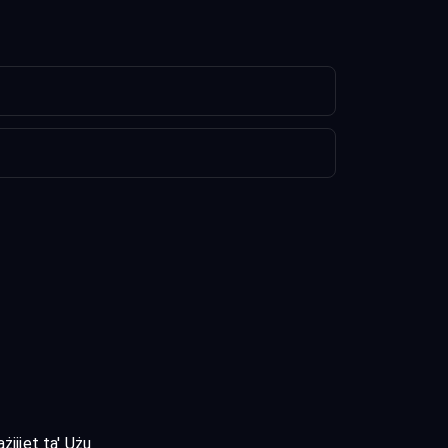
żijiet ta' Użu