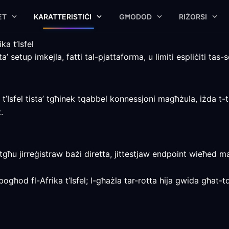
ET
KARATTERISTIĊI
GĦODOD
RIŻORSI
a t’Isfel
’ setup imkejla, fatti tal-pjattaforma, u limiti espliċiti tas-s
’Isfel tista’ tgħinek tqabbel konnessjoni magħżula, iżda t-tm
.
istgħu jirreġistraw bażi diretta, jittestjaw endpoint wieħed
ogħod fl-Afrika t’Isfel; l-għażla tar-rotta hija gwida għat-