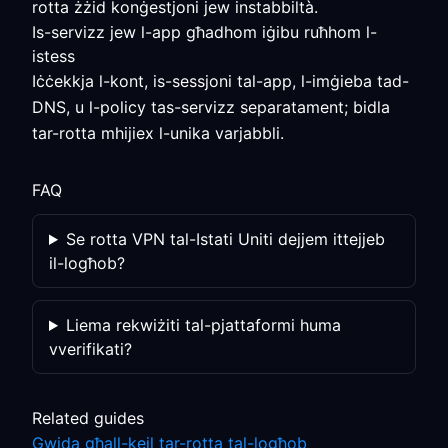
rotta żżid konġestjoni jew instabbiltà.
Is-servizz jew l-app għadhom iġibu ruħhom l-
istess
Iċċekkja l-kont, is-sessjoni tal-app, l-imġieba tad-
DNS, u l-policy tas-servizz separatament; bidla
tar-rotta mhijiex l-unika varjabbli.
FAQ
Se rotta VPN tal-Istati Uniti dejjem ittejjeb
il-logħob?
Liema rekwiżiti tal-pjattaformi huma
vverifikati?
Related guides
Gwida għall-kejl tar-rotta tal-logħob