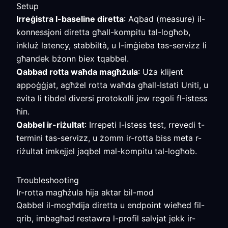
Setup
Irreġistra l-baseline diretta
: Aqbad (measure) il-
konnessjoni diretta għall-kompitu tal-logħob,
inkluż latency, stabbiltà, u l-imġieba tas-servizz li
għandek bżonn biex tqabbel.
Qabbad rotta waħda magħżula
: Uża klijent
appoġġjat, agħżel rotta waħda għall-Istati Uniti, u
evita li tibdel diversi protokolli jew regoli fl-istess
ħin.
Qabbel ir-riżultat
: Irrepeti l-istess test, rrevedi t-
termini tas-servizz, u żomm ir-rotta biss meta r-
riżultat imkejjel jaqbel mal-kompitu tal-logħob.
Troubleshooting
Ir-rotta magħżula hija aktar bil-mod
Qabbel il-mogħdija diretta u endpoint wieħed fil-
qrib, imbagħad restawra l-profil salvjat jekk ir-