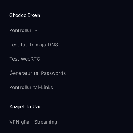
Għodod B'xejn
Kontrollur IP
Test tat-Tnixxija DNS
Test WebRTC
Ġeneratur ta' Passwords
Kontrollur tal-Links
Każijiet ta' Użu
VPN għall-Streaming