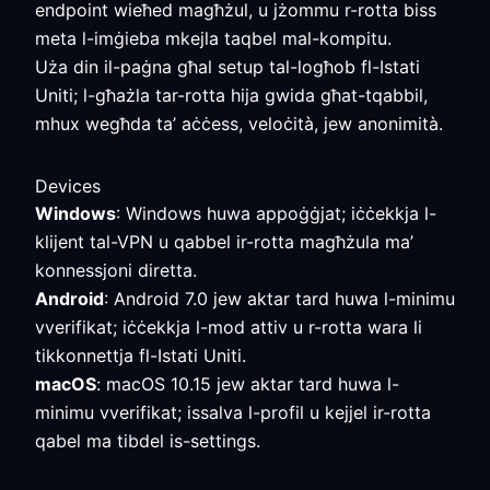
endpoint wieħed magħżul, u jżommu r-rotta biss
meta l-imġieba mkejla taqbel mal-kompitu.
Uża din il-paġna għal setup tal-logħob fl-Istati
Uniti; l-għażla tar-rotta hija gwida għat-tqabbil,
mhux wegħda ta’ aċċess, veloċità, jew anonimità.
Devices
Windows
: Windows huwa appoġġjat; iċċekkja l-
klijent tal-VPN u qabbel ir-rotta magħżula ma’
konnessjoni diretta.
Android
: Android 7.0 jew aktar tard huwa l-minimu
vverifikat; iċċekkja l-mod attiv u r-rotta wara li
tikkonnettja fl-Istati Uniti.
macOS
: macOS 10.15 jew aktar tard huwa l-
minimu vverifikat; issalva l-profil u kejjel ir-rotta
qabel ma tibdel is-settings.