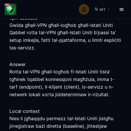
MT
vpn-usecase
Gwida għall-VPN għall-logħob għall-Istati Uniti
Qabbel rotta tal-VPN għall-Istati Uniti b’passi ta’
setup imkejla, fatti tal-pjattaforma, u limiti espliċiti
tas-servizz.
Answer
Rotta tal-VPN għall-logħob fl-Istati Uniti tista’
tgħinek tqabbel konnessjoni magħżula, imma t-
tarf (endpoint), il-klijent (client), is-servizz u n-
netwerk lokali xorta jiddeterminaw ir-riżultat.
Local context
Nies li jgħaqqdu permezz tal-Istati Uniti jistgħu
jirreġistraw bażi diretta (baseline), jittestjaw