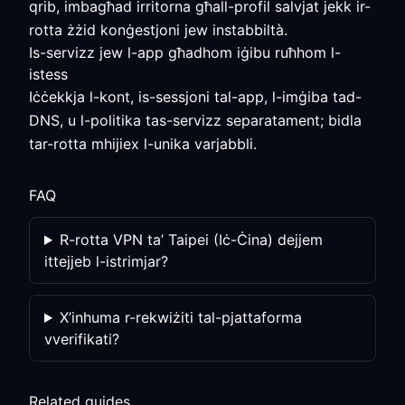
qrib, imbagħad irritorna għall-profil salvjat jekk ir-
rotta żżid konġestjoni jew instabbiltà.
Is-servizz jew l-app għadhom iġibu ruħhom l-
istess
Iċċekkja l-kont, is-sessjoni tal-app, l-imġiba tad-
DNS, u l-politika tas-servizz separatament; bidla
tar-rotta mhijiex l-unika varjabbli.
FAQ
R-rotta VPN ta’ Taipei (Iċ-Ċina) dejjem
ittejjeb l-istrimjar?
X’inhuma r-rekwiżiti tal-pjattaforma
vverifikati?
Related guides