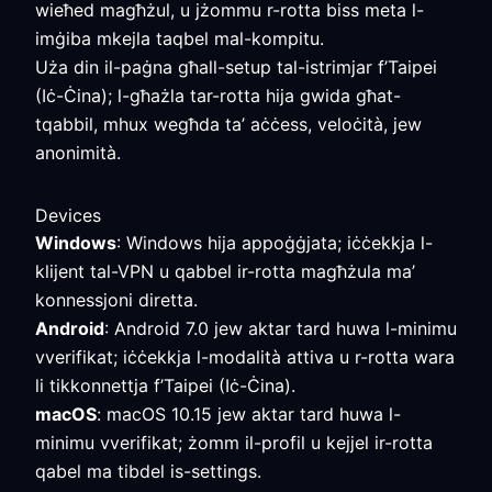
wieħed magħżul, u jżommu r-rotta biss meta l-
imġiba mkejla taqbel mal-kompitu.
Uża din il-paġna għall-setup tal-istrimjar f’Taipei
(Iċ-Ċina); l-għażla tar-rotta hija gwida għat-
tqabbil, mhux wegħda ta’ aċċess, veloċità, jew
anonimità.
Devices
Windows
: Windows hija appoġġjata; iċċekkja l-
klijent tal-VPN u qabbel ir-rotta magħżula ma’
konnessjoni diretta.
Android
: Android 7.0 jew aktar tard huwa l-minimu
vverifikat; iċċekkja l-modalità attiva u r-rotta wara
li tikkonnettja f’Taipei (Iċ-Ċina).
macOS
: macOS 10.15 jew aktar tard huwa l-
minimu vverifikat; żomm il-profil u kejjel ir-rotta
qabel ma tibdel is-settings.