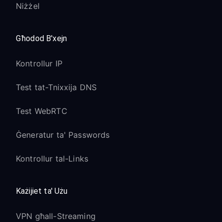
Niżżel
Għodod B'xejn
Kontrollur IP
Test tat-Tnixxija DNS
Test WebRTC
Ġeneratur ta' Passwords
Kontrollur tal-Links
Każijiet ta' Użu
VPN għall-Streaming