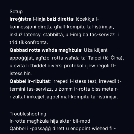
Setup
Irreġistra l-linja bażi diretta
: Iċċekkja l-
konnessjoni diretta għall-kompitu tal-istrimjar,
inkluż latency, stabbiltà, u l-imġiba tas-servizz li
trid tikkonfronta.
Qabbad rotta waħda magħżula
: Uża klijent
appoġġjat, agħżel rotta waħda ta’ Taipei (Iċ-Ċina),
u evita li tbiddel diversi protokolli jew regoli fl-
istess ħin.
Qabbel ir-riżultat
: Irrepeti l-istess test, irrevedi t-
termini tas-servizz, u żomm ir-rotta biss meta r-
riżultat imkejjel jaqbel mal-kompitu tal-istrimjar.
Troubleshooting
Ir-rotta magħżula hija aktar bil-mod
Qabbel il-passaġġ dirett u endpoint wieħed fil-