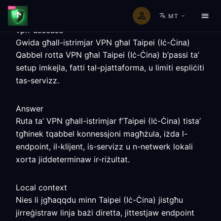
MT
vpn-usecase
Gwida għall-istrimjar VPN għal Taipei (Iċ-Ċina)
Qabbel rotta VPN għal Taipei (Iċ-Ċina) b’passi ta’
setup imkejla, fatti tal-pjattaforma, u limiti espliċiti
tas-servizz.
Answer
Ruta ta’ VPN għall-istrimjar f’Taipei (Iċ-Ċina) tista’
tgħinek tqabbel konnessjoni magħżula, iżda l-
endpoint, il-klijent, is-servizz u n-netwerk lokali
xorta jiddeterminaw ir-riżultat.
Local context
Nies li jgħaqqdu minn Taipei (Iċ-Ċina) jistgħu
jirreġistraw linja bażi diretta, jittestjaw endpoint