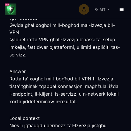
MT
vpn-usecase
Gwida għal xogħol mill-bogħod mal-Iżvezja bil-
VPN
Qabbel rotta VPN għall-Iżvezja b’passi ta’ setup
imkejla, fatt dwar pjattaformi, u limiti espliċiti tas-
servizz.
Answer
Rotta ta’ xogħol mill-bogħod bil-VPN fl-Iżvezja
tista’ tgħinek tqabbel konnessjoni magħżula, iżda
l-endpoint, il-klijent, is-servizz, u n-netwerk lokali
xorta jiddeterminaw ir-riżultat.
Local context
Nies li jgħaqqdu permezz tal-Iżvezja jistgħu