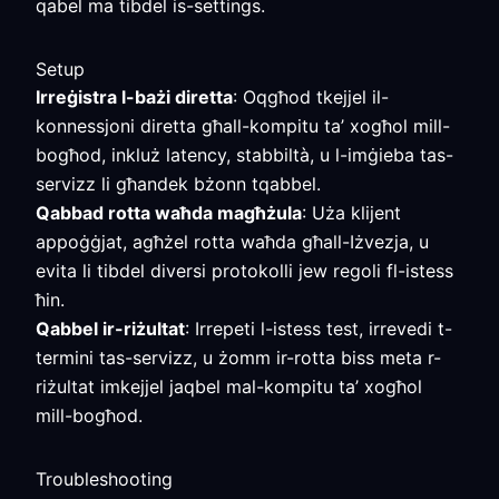
qabel ma tibdel is-settings.
Setup
Irreġistra l-bażi diretta
: Oqgħod tkejjel il-
konnessjoni diretta għall-kompitu ta’ xogħol mill-
bogħod, inkluż latency, stabbiltà, u l-imġieba tas-
servizz li għandek bżonn tqabbel.
Qabbad rotta waħda magħżula
: Uża klijent
appoġġjat, agħżel rotta waħda għall-Iżvezja, u
evita li tibdel diversi protokolli jew regoli fl-istess
ħin.
Qabbel ir-riżultat
: Irrepeti l-istess test, irrevedi t-
termini tas-servizz, u żomm ir-rotta biss meta r-
riżultat imkejjel jaqbel mal-kompitu ta’ xogħol
mill-bogħod.
Troubleshooting