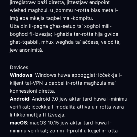
jirreġistraw bażi diretta, jittestjaw endpoint
wieħed magħżul, u jżommu r-rotta biss meta l-
imġieba mkejla taqbel mal-kompitu.
Uża din il-paġna għas-setup ta’ xogħol mill-
bogħod fl-Iżvezja; l-għażla tar-rotta hija gwida
għat-tqabbil, mhux wegħda ta’ aċċess, veloċità,
jew anonimità.
Devices
Windows
: Windows huwa appoġġjat; iċċekkja l-
klijent tal-VPN u qabbel ir-rotta magħżula ma’
konnessjoni diretta.
Android
: Android 7.0 jew aktar tard huwa l-minimu
verifikat; iċċekkja l-modalità attiva u r-rotta wara
li tikkonnettja fl-Iżvezja.
macOS
: macOS 10.15 jew aktar tard huwa l-
minimu verifikat; żomm il-profil u kejjel ir-rotta