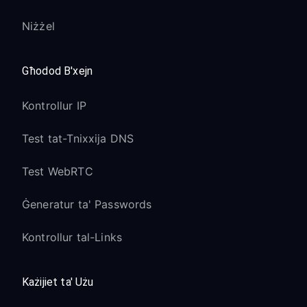
Niżżel
Għodod B'xejn
Kontrollur IP
Test tat-Tnixxija DNS
Test WebRTC
Ġeneratur ta' Passwords
Kontrollur tal-Links
Każijiet ta' Użu