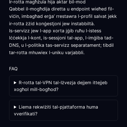
Ir-rotta magħżula hija aktar bil-mod
Qabbel il-mogħdija diretta u endpoint wieħed fil-
viċin, imbagħad erġa’ rrestawra l-profil salvat jekk
ir-rotta żżid konġestjoni jew instabbiltà.
Is-servizz jew l-app xorta jġib ruħu l-istess
Iċċekkja l-kont, is-sessjoni tal-app, l-imġiba tad-
DNS, u l-politika tas-servizz separatament; tibdil
tar-rotta mhuwiex l-uniku varjabbli.
FAQ
R-rotta tal-VPN tal-Iżvezja dejjem ittejjeb
xogħol mill-bogħod?
Liema rekwiżiti tal-pjattaforma huma
vverifikati?