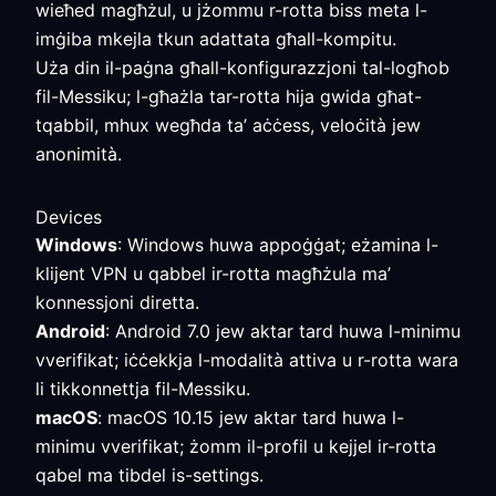
wieħed magħżul, u jżommu r-rotta biss meta l-
imġiba mkejla tkun adattata għall-kompitu.
Uża din il-paġna għall-konfigurazzjoni tal-logħob
fil-Messiku; l-għażla tar-rotta hija gwida għat-
tqabbil, mhux wegħda ta’ aċċess, veloċità jew
anonimità.
Devices
Windows
: Windows huwa appoġġat; eżamina l-
klijent VPN u qabbel ir-rotta magħżula ma’
konnessjoni diretta.
Android
: Android 7.0 jew aktar tard huwa l-minimu
vverifikat; iċċekkja l-modalità attiva u r-rotta wara
li tikkonnettja fil-Messiku.
macOS
: macOS 10.15 jew aktar tard huwa l-
minimu vverifikat; żomm il-profil u kejjel ir-rotta
qabel ma tibdel is-settings.