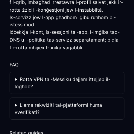
fil-qrib, imbagħad irrestawra l-profil salvat jekk ir-
rotta żżid il-konġestjoni jew l-instabbiltà.
Is-servizz jew l-app għadhom iġibu ruħhom bl-
istess mod
Iċċekkja l-kont, is-sessjoni tal-app, l-imġiba tad-
DNS u l-politika tas-servizz separatament; bidla
fir-rotta mhijiex l-unika varjabbli.
FAQ
Rotta VPN tal-Messiku dejjem ittejjeb il-
logħob?
Liema rekwiżiti tal-pjattaformi huma
vverifikati?
Related guides