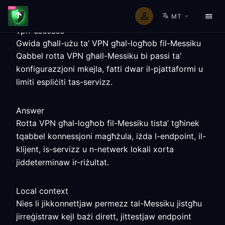
MT
vpn-usecase
Gwida għall-użu ta’ VPN għal-logħob fil-Messiku
Qabbel rotta VPN għall-Messiku bi passi ta’
konfigurazzjoni mkejla, fatti dwar il-pjattaformi u
limiti espliċiti tas-servizz.
Answer
Rotta VPN għal-logħob fil-Messiku tista’ tgħinek
tqabbel konnessjoni magħżula, iżda l-endpoint, il-
klijent, is-servizz u n-netwerk lokali xorta
jiddeterminaw ir-riżultat.
Local context
Nies li jikkonnettjaw permezz tal-Messiku jistgħu
jirreġistraw kejl bażi dirett, jittestjaw endpoint