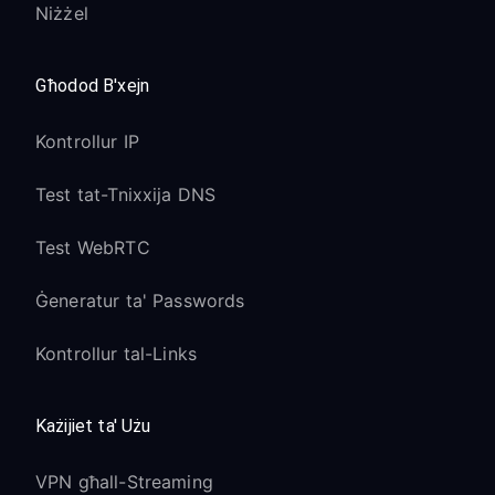
Niżżel
Għodod B'xejn
Kontrollur IP
Test tat-Tnixxija DNS
Test WebRTC
Ġeneratur ta' Passwords
Kontrollur tal-Links
Każijiet ta' Użu
VPN għall-Streaming