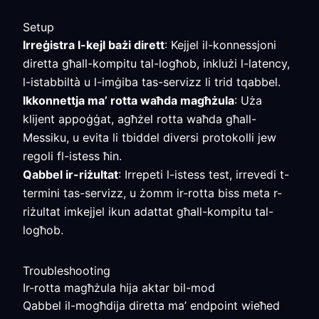
Setup
Irreġistra l-kejl bażi dirett
: Kejjel il-konnessjoni
diretta għall-kompitu tal-logħob, inklużi l-latency,
l-istabbiltà u l-imġiba tas-servizz li trid tqabbel.
Ikkonnettja ma’ rotta waħda magħżula
: Uża
klijent appoġġat, agħżel rotta waħda għall-
Messiku, u evita li tbiddel diversi protokolli jew
regoli fl-istess ħin.
Qabbel ir-riżultat
: Irrepeti l-istess test, irrevedi t-
termini tas-servizz, u żomm ir-rotta biss meta r-
riżultat imkejjel ikun adattat għall-kompitu tal-
logħob.
Troubleshooting
Ir-rotta magħżula hija aktar bil-mod
Qabbel il-mogħdija diretta ma’ endpoint wieħed