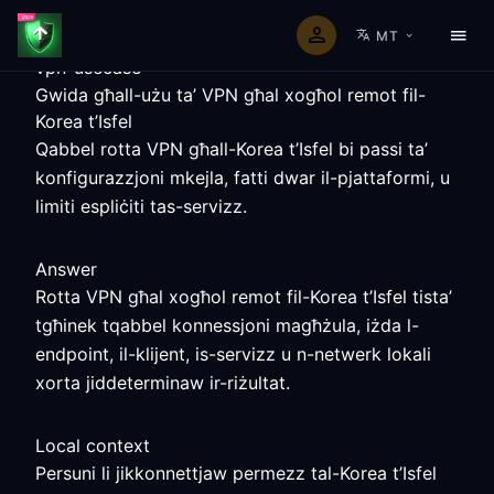
MT
vpn-usecase
Gwida għall-użu ta’ VPN għal xogħol remot fil-
Korea t’Isfel
Qabbel rotta VPN għall-Korea t’Isfel bi passi ta’
konfigurazzjoni mkejla, fatti dwar il-pjattaformi, u
limiti espliċiti tas-servizz.
Answer
Rotta VPN għal xogħol remot fil-Korea t’Isfel tista’
tgħinek tqabbel konnessjoni magħżula, iżda l-
endpoint, il-klijent, is-servizz u n-netwerk lokali
xorta jiddeterminaw ir-riżultat.
Local context
Persuni li jikkonnettjaw permezz tal-Korea t’Isfel