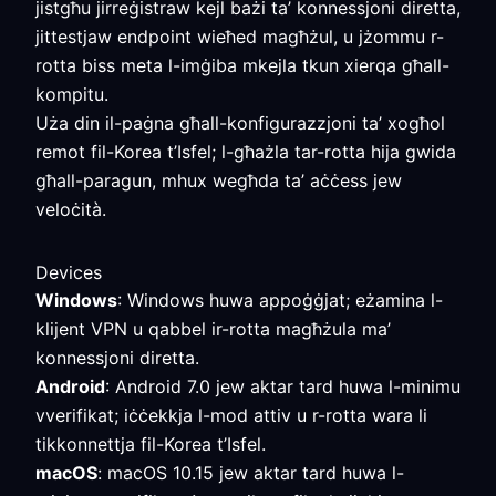
jistgħu jirreġistraw kejl bażi ta’ konnessjoni diretta,
jittestjaw endpoint wieħed magħżul, u jżommu r-
rotta biss meta l-imġiba mkejla tkun xierqa għall-
kompitu.
Uża din il-paġna għall-konfigurazzjoni ta’ xogħol
remot fil-Korea t’Isfel; l-għażla tar-rotta hija gwida
għall-paragun, mhux wegħda ta’ aċċess jew
veloċità.
Devices
Windows
: Windows huwa appoġġjat; eżamina l-
klijent VPN u qabbel ir-rotta magħżula ma’
konnessjoni diretta.
Android
: Android 7.0 jew aktar tard huwa l-minimu
vverifikat; iċċekkja l-mod attiv u r-rotta wara li
tikkonnettja fil-Korea t’Isfel.
macOS
: macOS 10.15 jew aktar tard huwa l-