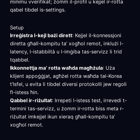
minimu vverifikat; żomm il-profil u kejjel ir-rotta
qabel tibdel is-settings.
Setup
Irreġistra l-kejl bażi dirett
: Kejjel il-konnessjoni
diretta għall-kompitu ta’ xogħol remot, inklużi l-
latency, l-istabbiltà u l-imġiba tas-servizz li trid
tqabbel.
Ikkonnettja ma’ rotta waħda magħżula
: Uża
klijent appoġġjat, agħżel rotta waħda tal-Korea
t’Isfel, u evita li tibdel diversi protokolli jew regoli
fl-istess ħin.
Qabbel ir-riżultat
: Irrepeti l-istess test, irrevedi t-
termini tas-servizz, u żomm ir-rotta biss meta r-
riżultat imkejjel ikun xieraq għall-kompitu ta’
xogħol remot.