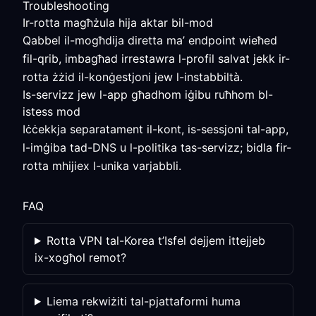
Troubleshooting
Ir-rotta magħżula hija aktar bil-mod
Qabbel il-mogħdija diretta ma’ endpoint wieħed
fil-qrib, imbagħad irrestawra l-profil salvat jekk ir-
rotta żżid il-konġestjoni jew l-instabbiltà.
Is-servizz jew l-app għadhom iġibu ruħhom bl-
istess mod
Iċċekkja separatament il-kont, is-sessjoni tal-app,
l-imġiba tad-DNS u l-politika tas-servizz; bidla fir-
rotta mhijiex l-unika varjabbli.
FAQ
Rotta VPN tal-Korea t’Isfel dejjem ittejjeb
ix-xogħol remot?
Liema rekwiżiti tal-pjattaformi huma