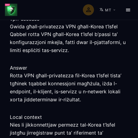
MT
vpn-usecase
Gwida għall-privatezza VPN għall-Korea t’Isfel
Qabbel rotta VPN għall-Korea t’Isfel b’passi ta’
konfigurazzjoni mkejla, fatti dwar il-pjattaformi, u
limiti espliċiti tas-servizz.
Answer
Rotta VPN għall-privatezza fil-Korea t’Isfel tista’
tgħinek tqabbel konnessjoni magħżula, iżda l-
endpoint, il-klijent, is-servizz u n-netwerk lokali
xorta jiddeterminaw ir-riżultat.
Local context
Nies li jikkonnettjaw permezz tal-Korea t’Isfel
jistgħu jirreġistraw punt ta’ riferiment ta’