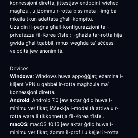
konnessjoni diretta, jittestjaw endpoint wieħed
magħżul, u jżommu r-rotta biss meta l-imġiba
mkejla tkun adattata għall-kompitu.
Uża din il-paġna għall-konfigurazzjoni tal-
privatezza fil-Korea t’Isfel; l-għażla tar-rotta hija
gwida għal tqabbil, mhux wegħda ta’ aċċess,
veloċità jew anonimità.
Devices
Windows
: Windows huwa appoġġjat; eżamina l-
klijent VPN u qabbel ir-rotta magħżula ma’
konnessjoni diretta.
Android
: Android 7.0 jew aktar ġdid huwa l-
minimu verifikat; iċċekkja l-modalità attiva u r-
rotta wara li tikkonnettja fil-Korea t’Isfel.
macOS
: macOS 10.15 jew aktar ġdid huwa l-
minimu verifikat; żomm il-profil u kejjel ir-rotta