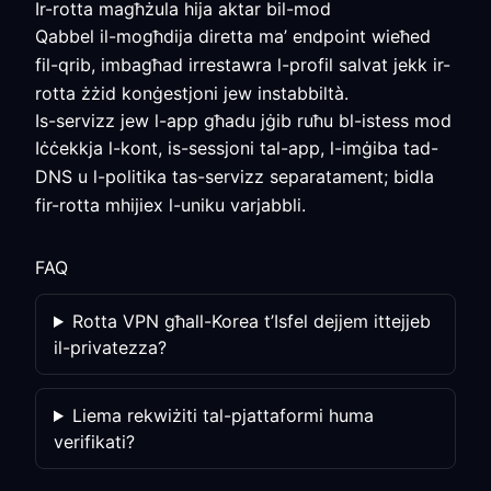
Ir-rotta magħżula hija aktar bil-mod
Qabbel il-mogħdija diretta ma’ endpoint wieħed
fil-qrib, imbagħad irrestawra l-profil salvat jekk ir-
rotta żżid konġestjoni jew instabbiltà.
Is-servizz jew l-app għadu jġib ruħu bl-istess mod
Iċċekkja l-kont, is-sessjoni tal-app, l-imġiba tad-
DNS u l-politika tas-servizz separatament; bidla
fir-rotta mhijiex l-uniku varjabbli.
FAQ
Rotta VPN għall-Korea t’Isfel dejjem ittejjeb
il-privatezza?
Liema rekwiżiti tal-pjattaformi huma
verifikati?