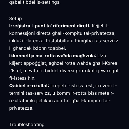
qabel tibdel is-settings.
Setup
Irreġistra l-punt ta’ riferiment dirett
: Kejjel il-
konnessjoni diretta għall-kompitu tal-privatezza,
inklużi l-latenza, l-istabbiltà u l-imġiba tas-servizz
li għandek bżonn tqabbel.
Ikkonnettja ma’ rotta waħda magħżula
: Uża
klijent appoġġjat, agħżel rotta waħda għall-Korea
t’Isfel, u evita li tbiddel diversi protokolli jew regoli
fl-istess ħin.
Qabbel ir-riżultat
: Irrepeti l-istess test, irrevedi t-
termini tas-servizz, u żomm ir-rotta biss meta r-
riżultat imkejjel ikun adattat għall-kompitu tal-
privatezza.
Troubleshooting