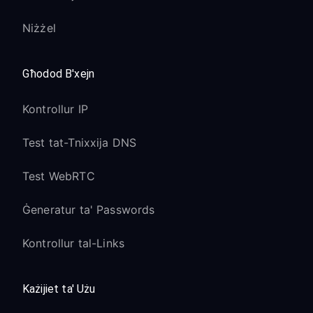
Niżżel
Għodod B'xejn
Kontrollur IP
Test tat-Tnixxija DNS
Test WebRTC
Ġeneratur ta' Passwords
Kontrollur tal-Links
Każijiet ta' Użu