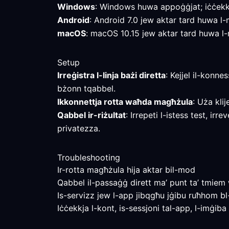
Windows
: Windows huwa appoġġjat; iċċekkja
Android
: Android 7.0 jew aktar tard huwa l-mi
macOS
: macOS 10.15 jew aktar tard huwa l-mi
Setup
Irreġistra l-linja bażi diretta
: Kejjel il-konne
bżonn tqabbel.
Ikkonnettja rotta waħda magħżula
: Uża klij
Qabbel ir-riżultat
: Irrepeti l-istess test, ir
privatezza.
Troubleshooting
Ir-rotta magħżula hija aktar bil-mod
Qabbel il-passaġġ dirett ma’ punt ta’ tmiem wi
Is-servizz jew l-app jibqgħu jġibu ruħhom b
Iċċekkja l-kont, is-sessjoni tal-app, l-imġiba