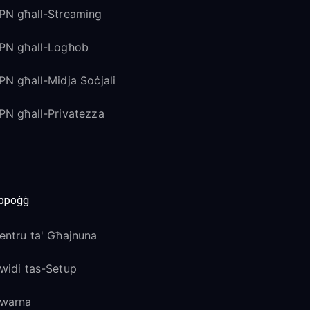
PN għall-Streaming
PN għall-Logħob
PN għall-Midja Soċjali
PN għall-Privatezza
ppoġġ
entru ta' Għajnuna
widi tas-Setup
warna