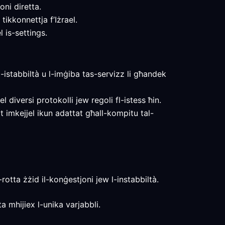
ni diretta.
tikkonnettja f’Iżrael.
 is-settings.
 l-istabbiltà u l-imġiba tas-servizz li għandek
l diversi protokolli jew regoli fl-istess ħin.
tat imkejjel ikun adattat għall-kompitu tal-
rotta żżid il-konġestjoni jew l-instabbiltà.
a mhijiex l-unika varjabbli.