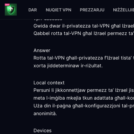
DAR
NUQIET VPN
PREZZARJU
NIŻŻELIJI
vpn-usecase
Gwida dwar il-privatezza tal-VPN għal Iżrae
Qabbel rotta tal-VPN għal Iżrael permezz ta’ p
Answer
Rotta tal-VPN għall-privatezza f’Iżrael tista’
xorta jiddeterminaw ir-riżultat.
Local context
Persuni li jikkonnettjaw permezz ta’ Iżrael ji
meta l-imġiba mkejla tkun adattata għall-ko
Uża din il-paġna għall-konfigurazzjoni tal-pr
anonimità.
Devices