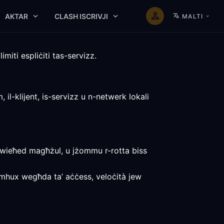
AKTAR
CLASH ISCRIVJI
MALTI
miti espliċiti tas-servizz.
 il-klijent, is-servizz u n-netwerk lokali
iem wieħed magħżul, u jżommu r-rotta biss
l, mhux wegħda ta’ aċċess, veloċità jew