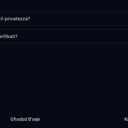
 il-privatezza?
rifikati?
Għodod B'xejn
Ka