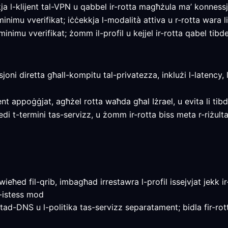
 l-klijent tal-VPN u qabbel ir-rotta magħżula ma’ konnessjo
nimu vverifikat; iċċekkja l-modalità attiva u r-rotta wara li 
nimu vverifikat; żomm il-profil u kejjel ir-rotta qabel tibdel
ssjoni diretta għall-kompitu tal-privatezza, inklużi l-latency,
ent appoġġjat, agħżel rotta waħda għal Iżrael, u evita li tibde
revedi t-termini tas-servizz, u żomm ir-rotta biss meta r-riżul
eħed fil-qrib, imbagħad irrestawra l-profil issejvjat jekk ir-
l-istess mod
 tad-DNS u l-politika tas-servizz separatament; bidla fir-rott