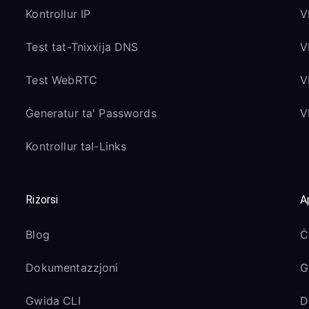
Kontrollur IP
V
Test tat-Tnixxija DNS
V
Test WebRTC
V
Ġeneratur ta' Passwords
V
Kontrollur tal-Links
Riżorsi
A
Blog
Ċ
Dokumentazzjoni
G
Gwida CLI
D