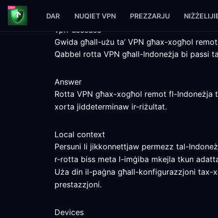
DAR
NUQIET VPN
PREZZARJU
NIŻŻELIJI
vpn-usecase
Gwida għall-użu ta’ VPN għax-xogħol remot 
Qabbel rotta VPN għall-Indoneżja bi passi ta’ 
Answer
Rotta VPN għax-xogħol remot fl-Indoneżja tis
xorta jiddeterminaw ir-riżultat.
Local context
Persuni li jikkonnettjaw permezz tal-Indoneż
r-rotta biss meta l-imġiba mkejla tkun adatt
Uża din il-paġna għall-konfigurazzjoni tax-
prestazzjoni.
Devices