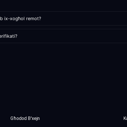
eb ix-xogħol remot?
rifikati?
Għodod B'xejn
Ka