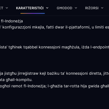
ET
KARATTERISTIĊI
GĦODOD
RIŻORSI
fl-Indoneżja
konfigurazzjoni mkejla, fatti dwar il-pjattaformi, u limiti esp
ta’ tgħinek tqabbel konnessjoni magħżula, iżda l-endpoint, i
ja jistgħu jirreġistraw kejl bażiku ta’ konnessjoni diretta,
ata għall-kompitu.
xogħol remot fl-Indoneżja; l-għażla tar-rotta hija gwida għ