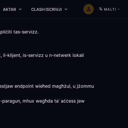
AKTAR
CLASH ISCRIVJI
MALTI
liċiti tas-servizz.
l-klijent, is-servizz u n-netwerk lokali
 jittestjaw endpoint wieħed magħżul, u jżommu
all-paragun, mhux wegħda ta’ aċċess jew