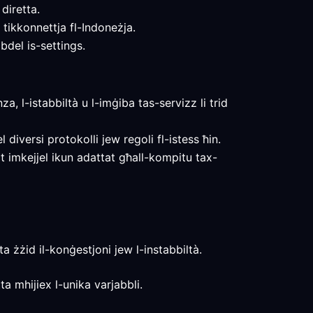
diretta.
 tikkonnettja fl-Indoneżja.
bdel is-settings.
za, l-istabbiltà u l-imġiba tas-servizz li trid
 diversi protokolli jew regoli fl-istess ħin.
tat imkejjel ikun adattat għall-kompitu tax-
a żżid il-konġestjoni jew l-instabbiltà.
ta mhijiex l-unika varjabbli.