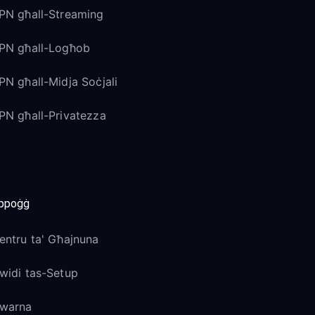
PN għall-Streaming
PN għall-Logħob
PN għall-Midja Soċjali
PN għall-Privatezza
ppoġġ
entru ta' Għajnuna
widi tas-Setup
warna