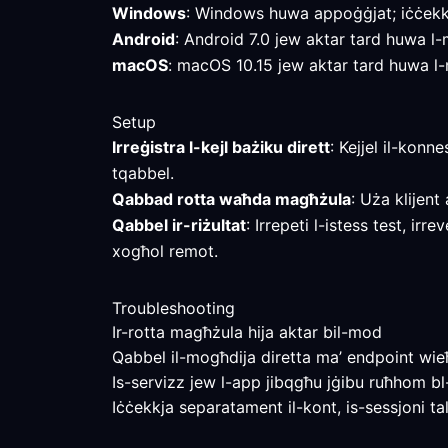
Windows
: Windows huwa appoġġjat; iċċekkja
Android
: Android 7.0 jew aktar tard huwa l-m
macOS
: macOS 10.15 jew aktar tard huwa l-mi
Setup
Irreġistra l-kejl bażiku dirett
: Kejjel il-konn
tqabbel.
Qabbad rotta waħda magħżula
: Uża klijent
Qabbel ir-riżultat
: Irrepeti l-istess test, ir
xogħol remot.
Troubleshooting
Ir-rotta magħżula hija aktar bil-mod
Qabbel il-mogħdija diretta ma’ endpoint wieħed
Is-servizz jew l-app jibqgħu jġibu ruħhom b
Iċċekkja separatament il-kont, is-sessjoni tal