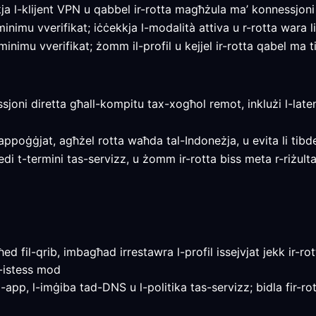
 l-klijent VPN u qabbel ir-rotta magħżula ma’ konnessjoni 
inimu vverifikat; iċċekkja l-modalità attiva u r-rotta wara li
nimu vverifikat; żomm il-profil u kejjel ir-rotta qabel ma ti
essjoni diretta għall-kompitu tax-xogħol remot, inklużi l-laten
 appoġġjat, agħżel rotta waħda tal-Indoneżja, u evita li tibdel
revedi t-termini tas-servizz, u żomm ir-rotta biss meta r-riżul
 fil-qrib, imbagħad irrestawra l-profil issejvjat jekk ir-rott
l-istess mod
-app, l-imġiba tad-DNS u l-politika tas-servizz; bidla fir-rot