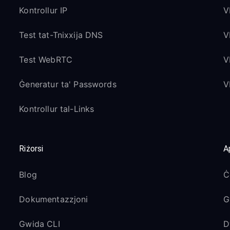
Kontrollur IP
V
Test tat-Tnixxija DNS
V
Test WebRTC
V
Ġeneratur ta' Passwords
V
Kontrollur tal-Links
Riżorsi
A
Blog
Ċ
Dokumentazzjoni
G
Gwida CLI
D