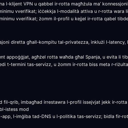
 l-klijent VPN u qabbel ir-rotta magħżula ma’ konnessjoni 
inimu vverifikat; iċċekkja l-modalità attiva u r-rotta wara li
nimu vverifikat; żomm il-profil u kejjel ir-rotta qabel tibdel
ssjoni diretta għall-kompitu tal-privatezza, inklużi l-latency,
jent appoġġjat, agħżel rotta waħda għal Spanja, u evita li tibd
revedi t-termini tas-servizz, u żomm ir-rotta biss meta r-riżul
il-qrib, imbagħad irrestawra l-profil issejvjat jekk ir-rotta 
bl-istess mod
-app, l-imġiba tad-DNS u l-politika tas-servizz; bidla fir-rot