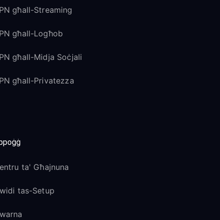
PN għall-Streaming
PN għall-Logħob
PN għall-Midja Soċjali
PN għall-Privatezza
ppoġġ
entru ta' Għajnuna
widi tas-Setup
warna