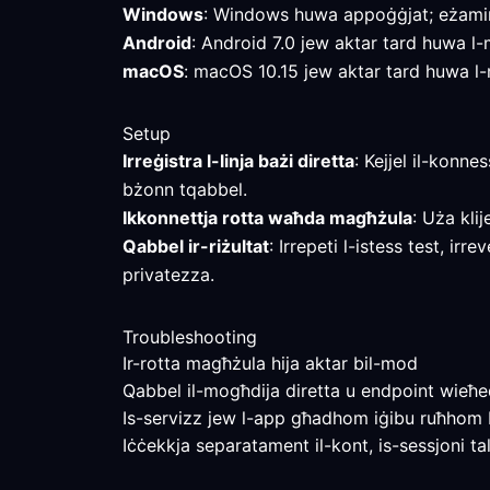
Windows
: Windows huwa appoġġjat; eżamina
Android
: Android 7.0 jew aktar tard huwa l-m
macOS
: macOS 10.15 jew aktar tard huwa l-mi
Setup
Irreġistra l-linja bażi diretta
: Kejjel il-konne
bżonn tqabbel.
Ikkonnettja rotta waħda magħżula
: Uża kli
Qabbel ir-riżultat
: Irrepeti l-istess test, ir
privatezza.
Troubleshooting
Ir-rotta magħżula hija aktar bil-mod
Qabbel il-mogħdija diretta u endpoint wieħed f
Is-servizz jew l-app għadhom iġibu ruħhom 
Iċċekkja separatament il-kont, is-sessjoni tal