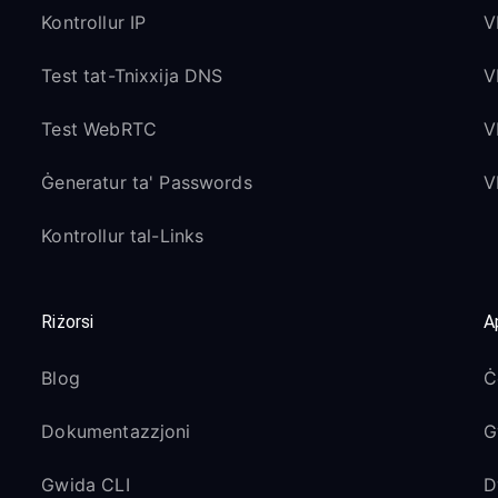
Kontrollur IP
V
Test tat-Tnixxija DNS
V
Test WebRTC
V
Ġeneratur ta' Passwords
V
Kontrollur tal-Links
Riżorsi
A
Blog
Ċ
Dokumentazzjoni
G
Gwida CLI
D