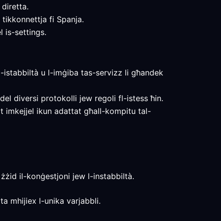
diretta.
 tikkonnettja fi Spanja.
 is-settings.
 l-istabbiltà u l-imġiba tas-servizz li għandek
el diversi protokolli jew regoli fl-istess ħin.
tat imkejjel ikun adattat għall-kompitu tal-
żżid il-konġestjoni jew l-instabbiltà.
ta mhijiex l-unika varjabbli.