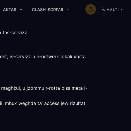
AKTAR
CLASH ISCRIVJI
MALTI
i tas-servizz.
ent, is-servizz u n-netwerk lokali xorta
ed magħżul, u jżommu r-rotta biss meta l-
bil, mhux wegħda ta’ aċċess jew riżultat