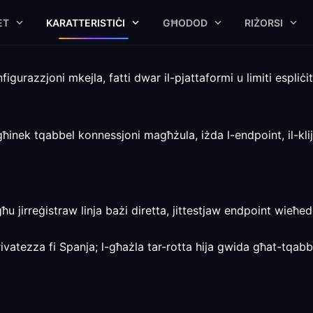
ET
KARATTERISTIĊI
GĦODOD
RIŻORSI
gurazzjoni mkejla, fatti dwar il-pjattaformi u limiti espliċit
għinek tqabbel konnessjoni magħżula, iżda l-endpoint, il-klij
għu jirreġistraw linja bażi diretta, jittestjaw endpoint wieħ
rivatezza fi Spanja; l-għażla tar-rotta hija gwida għat-tqab