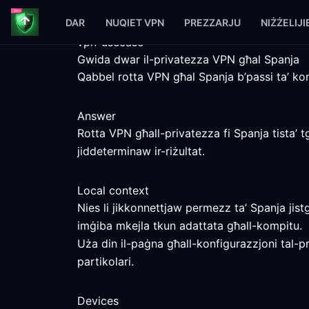
DAR
NUQIET VPN
PREZZARJU
NIŻŻELIJI
vpn-usecase
Gwida dwar il-privatezza VPN għal Spanja
Qabbel rotta VPN għal Spanja b’passi ta’ konfi
Answer
Rotta VPN għall-privatezza fi Spanja tista’ t
jiddeterminaw ir-riżultat.
Local context
Nies li jikkonnettjaw permezz ta’ Spanja jist
imġiba mkejla tkun adattata għall-kompitu.
Uża din il-paġna għall-konfigurazzjoni tal-p
partikolari.
Devices