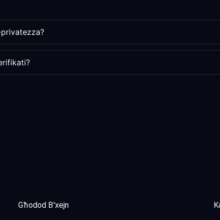
-privatezza?
rifikati?
Għodod B'xejn
Ka