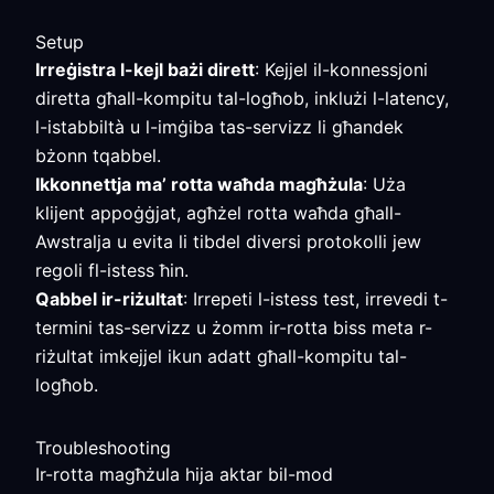
Setup
Irreġistra l-kejl bażi dirett
: Kejjel il-konnessjoni
diretta għall-kompitu tal-logħob, inklużi l-latency,
l-istabbiltà u l-imġiba tas-servizz li għandek
bżonn tqabbel.
Ikkonnettja ma’ rotta waħda magħżula
: Uża
klijent appoġġjat, agħżel rotta waħda għall-
Awstralja u evita li tibdel diversi protokolli jew
regoli fl-istess ħin.
Qabbel ir-riżultat
: Irrepeti l-istess test, irrevedi t-
termini tas-servizz u żomm ir-rotta biss meta r-
riżultat imkejjel ikun adatt għall-kompitu tal-
logħob.
Troubleshooting
Ir-rotta magħżula hija aktar bil-mod