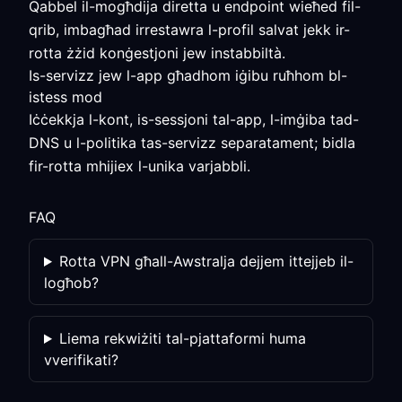
Qabbel il-mogħdija diretta u endpoint wieħed fil-
qrib, imbagħad irrestawra l-profil salvat jekk ir-
rotta żżid konġestjoni jew instabbiltà.
Is-servizz jew l-app għadhom iġibu ruħhom bl-
istess mod
Iċċekkja l-kont, is-sessjoni tal-app, l-imġiba tad-
DNS u l-politika tas-servizz separatament; bidla
fir-rotta mhijiex l-unika varjabbli.
FAQ
Rotta VPN għall-Awstralja dejjem ittejjeb il-
logħob?
Liema rekwiżiti tal-pjattaformi huma
vverifikati?