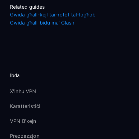
Related guides
Gwida għall-kejl tar-rotot tal-logħob
Gwida għall-bidu ma’ Clash
Ibda
X'inhu VPN
Karatteristiċi
VPN B'xejn
Prezzazzjoni