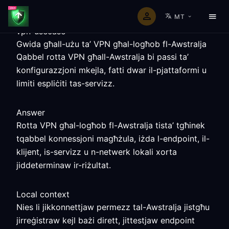
MT
vpn-usecase
Gwida għall-użu ta’ VPN għal-logħob fl-Awstralja
Qabbel rotta VPN għall-Awstralja bi passi ta’
konfigurazzjoni mkejla, fatti dwar il-pjattaformi u
limiti espliċiti tas-servizz.
Answer
Rotta VPN għal-logħob fl-Awstralja tista’ tgħinek
tqabbel konnessjoni magħżula, iżda l-endpoint, il-
klijent, is-servizz u n-netwerk lokali xorta
jiddeterminaw ir-riżultat.
Local context
Nies li jikkonnettjaw permezz tal-Awstralja jistgħu
jirreġistraw kejl bażi dirett, jittestjaw endpoint