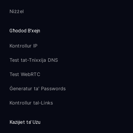
Niżżel
Għodod B'xejn
Kontrollur IP
Test tat-Tnixxija DNS
Test WebRTC
Ġeneratur ta' Passwords
Kontrollur tal-Links
Każijiet ta' Użu