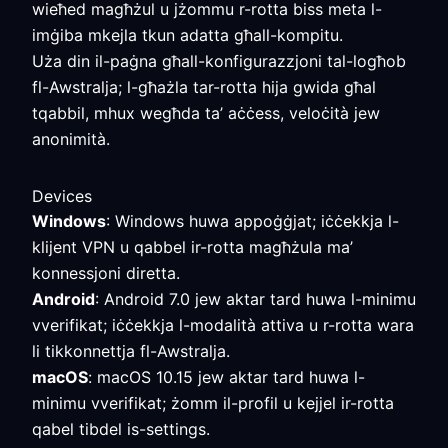
wieħed magħżul u jżommu r-rotta biss meta l-
imġiba mkejla tkun adatta għall-kompitu.
Uża din il-paġna għall-konfigurazzjoni tal-logħob
fl-Awstralja; l-għażla tar-rotta hija gwida għal
tqabbil, mhux wegħda ta’ aċċess, veloċità jew
anonimità.
Devices
Windows
: Windows huwa appoġġjat; iċċekkja l-
klijent VPN u qabbel ir-rotta magħżula ma’
konnessjoni diretta.
Android
: Android 7.0 jew aktar tard huwa l-minimu
vverifikat; iċċekkja l-modalità attiva u r-rotta wara
li tikkonnettja fl-Awstralja.
macOS
: macOS 10.15 jew aktar tard huwa l-
minimu vverifikat; żomm il-profil u kejjel ir-rotta
qabel tibdel is-settings.