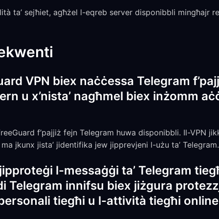
à ta’ sejħiet, agħżel l-eqreb server disponibbli mingħajr res
rekwenti
ard VPN biex naċċessa Telegram f’pajjiż
ern u x’nista’ nagħmel biex inżomm aċċ
reeGuard f’pajjiż fejn Telegram huwa disponibbli. Il-VPN jikk
ma jkunx jista’ jidentifika jew jipprevjeni l-użu ta’ Telegram.
ipproteġi l-messaġġi ta’ Telegram tiegħ
vdi Telegram innifsu biex jiżgura prote
ersonali tiegħi u l-attività tiegħi onli