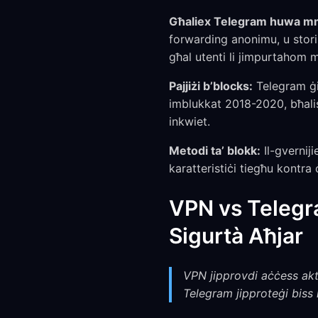
Għaliex Telegram huwa mm
forwarding anonimu, u storik
għal utenti li jimpurtahom m
Pajjiżi b’blocks:
Telegram ġie
imblukkat 2018-2020, bħaliss
inkwiet.
Metodi ta’ blokk:
Il-gvernij
karatteristiċi tiegħu kontr
VPN vs Telegra
Sigurtà Aħjar
VPN jipprovdi aċċess aktar
Telegram jipproteġi biss i