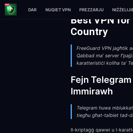
DAR
NUQIET VPN
PREZZARJU
NIŻŻELIJI
Best VPN for
Country
FreeGuard VPN jagħtik aċċ
Qabbad ma’ server f’pajji
karatteristiċi kollha ta’ 
Fejn Telegram 
Immirawh
Telegram huwa mblukkat je
tiegħu għat-talbiet tad-da
Il-kriptaġġ qawwi u l-karatt