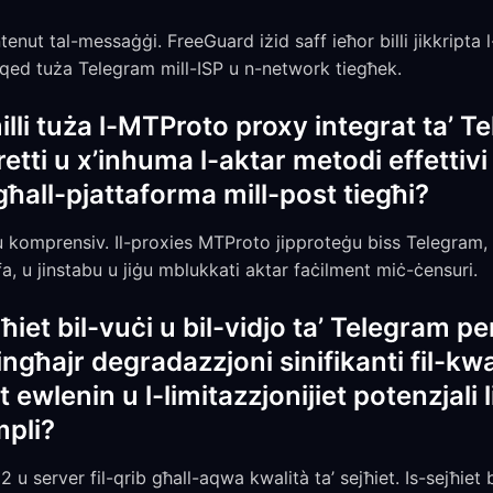
tenut tal-messaġġi. FreeGuard iżid saff ieħor billi jikkripta 
li qed tuża Telegram mill-ISP u n-network tiegħek.
li tuża l-MTProto proxy integrat ta’ Te
stretti u x’inhuma l-aktar metodi effetti
għall-pjattaforma mill-post tiegħi?
u komprensiv. Il-proxies MTProto jipproteġu biss Telegr
a, u jinstabu u jiġu mblukkati aktar faċilment miċ-ċensuri.
ħiet bil-vuċi u bil-vidjo ta’ Telegram p
ħajr degradazzjoni sinifikanti fil-kwal
 ewlenin u l-limitazzjonijiet potenzjali
mpli?
2 u server fil-qrib għall-aqwa kwalità ta’ sejħiet. Is-sejħiet b