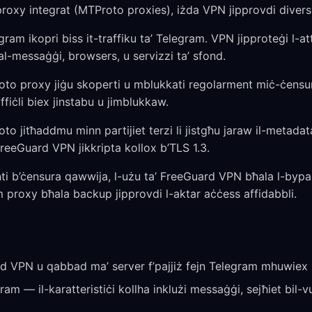
proxy integrat (MTProto proxies), iżda VPN jipprovdi divers
gram ikopri biss it-traffiku ta’ Telegram. VPN jipproteġi l-att
tal-messaġġi, browsers, u servizzi ta’ sfond.
oto proxy jiġu skoperti u mblukkati regolarment miċ-ċensuri
fiċli biex jinstabu u jimblukkaw.
to jitħaddmu minn partijiet terzi li jistgħu jaraw il-metada
FreeGuard VPN jikkripta kollox b’TLS 1.3.
i b’ċensura qawwija, l-użu ta’ FreeGuard VPN bħala l-bypass
m proxy bħala backup jipprovdi l-aktar aċċess affidabbli.
d VPN u qabbad ma’ server f’pajjiż fejn Telegram mhuwiex r
am — il-karatteristiċi kollha inklużi messaġġi, sejħiet bil-vuċ