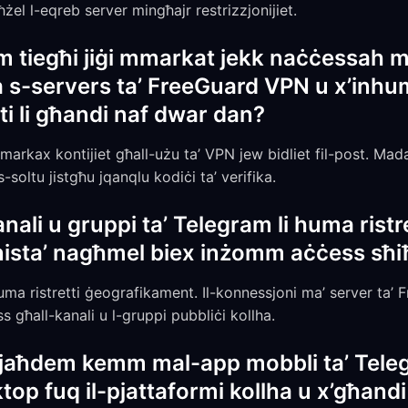
el l-eqreb server mingħajr restrizzjonijiet.
am tiegħi jiġi mmarkat jekk naċċessah mi
uża s-servers ta’ FreeGuard VPN u x’inhu
nti li għandi naf dwar dan?
arkax kontijiet għall-użu ta’ VPN jew bidliet fil-post. Mada
soltu jistgħu jqanqlu kodiċi ta’ verifika.
nali u gruppi ta’ Telegram li huma ristr
x’nista’ nagħmel biex inżomm aċċess sħ
huma ristretti ġeografikament. Il-konnessjoni ma’ server ta’ 
ss għall-kanali u l-gruppi pubbliċi kollha.
jaħdem kemm mal-app mobbli ta’ Telegr
top fuq il-pjattaformi kollha u x’għandi