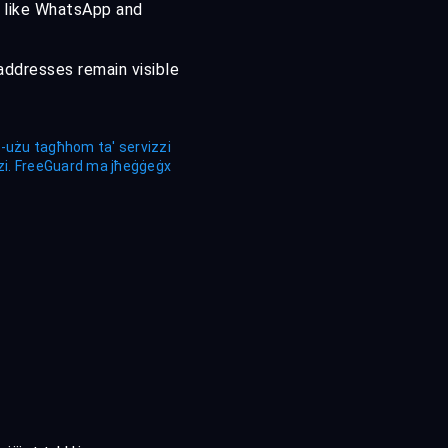
s like WhatsApp and
addresses remain visible
i l-użu tagħhom ta' servizzi
erzi. FreeGuard ma jħeġġeġx