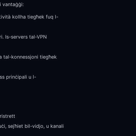
i vantaġġi:
ività kollha tiegħek fuq l-
. Is-servers tal-VPN
ta tal-konnessjoni tiegħek
 prinċipali u l-
istrett
i, sejħiet bil-vidjo, u kanali