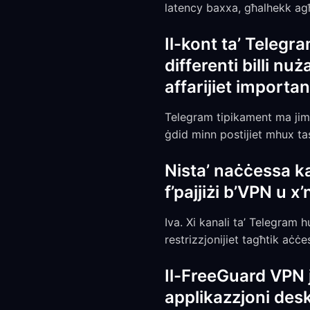
latency baxxa, għalhekk agħż
Il-kont ta’ Telegr
differenti billi n
affarijiet importa
Telegram tipikament ma jimm
ġdid minn postijiet mhux tas-
Nista’ naċċessa ka
f’pajjiżi b’VPN u 
Iva. Xi kanali ta’ Telegram 
restrizzjonijiet tagħtik aċċe
Il-FreeGuard VPN 
applikazzjoni desk