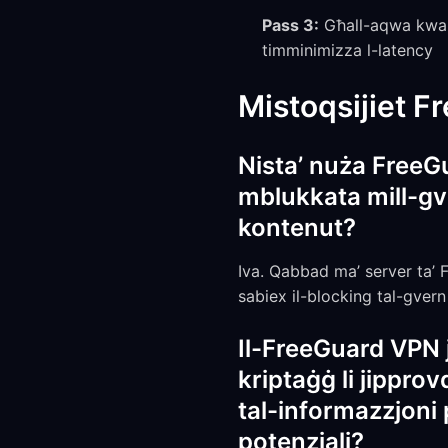
Pass 3:
Għall-aqwa kwalit
timminimizza l-latency
Mistoqsijiet F
Nista’ nuża FreeGu
mblukkata mill-gv
kontenut?
Iva. Qabbad ma’ server ta’ F
sabiex il-blocking tal-gvern 
Il-FreeGuard VPN j
kriptaġġ li jippro
tal-informazzjoni p
potenzjali?