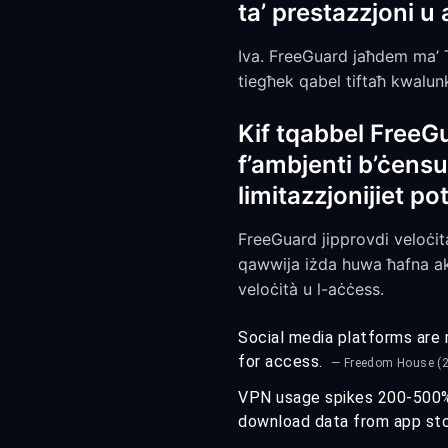
ta’ prestazzjoni u 
Iva. FreeGuard jaħdem ma’ 
tiegħek qabel tiftaħ kwalunk
Kif tqabbel FreeG
f’ambjenti b’ċensu
limitazzjonijiet p
FreeGuard jipprovdi veloċit
qawwija iżda huwa ħafna akt
veloċità u l-aċċess.
Social media platforms are r
for access.
— Freedom House (
VPN usage spikes 200-500% i
download data from app st