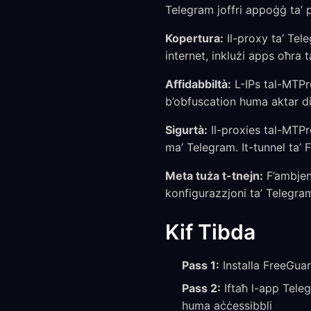
Telegram joffri appoġġ ta’ 
Kopertura:
Il-proxy ta’ Tele
internet, inklużi apps oħra 
Affidabbiltà:
L-IPs tal-MTPr
b’obfuscation huma aktar dif
Sigurtà:
Il-proxies tal-MTPro
ma’ Telegram. It-tunnel ta’ 
Meta tuża t-tnejn:
F’ambjent
konfigurazzjoni ta’ Telegra
Kif Tibda
Pass 1:
Installa FreeGuar
Pass 2:
Iftaħ l-app Telegr
huma aċċessibbli