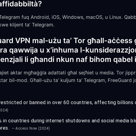
affidabbiltà?
Telegram fuq Android, iOS, Windows, macOS, u Linux. Qabb
we klijent ta’ Telegram.
uard VPN mal-użu ta’ Tor għall-aċċess
ra qawwija u x’inhuma l-kunsiderazzjoni
otenzjali li għandi nkun naf bihom qabel
ajiet aktar mgħaġġla adattati għal sejħiet u media. Tor jipp
ar bil-mod. Għall-użu ta’ kuljum ta’ Telegram, FreeGuard jof
estricted or banned in over 60 countries, affecting billions
2024)
n countries during internet shutdowns and social media bl
ores.
— Access Now (2024)