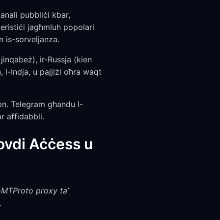
nali pubbliċi kbar,
eristiċi jagħmluh popolari
n is-sorveljanza.
inqabeż), ir-Russja (kien
 l-Indja, u pajjiżi oħra waqt
ion. Telegram għandu l-
 affidabbli.
ovdi Aċċess u
 l-MTProto proxy ta’
.