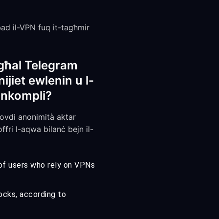
ad il-VPN fuq it-tagħmir
 għal Telegram
jiet ewlenin u l-
 inkompli?
rovdi anonimità aktar
fri l-aqwa bilanċ bejn il-
 of users who rely on VPNs
ocks, according to