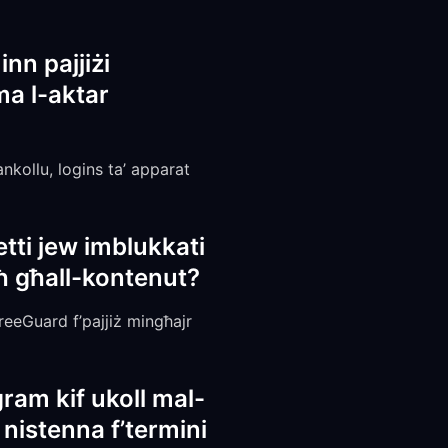
nn pajjiżi
ma l-aktar
nkollu, logins ta’ apparat
etti jew imblukkati
iħ għall-kontenut?
FreeGuard f’pajjiż mingħajr
am kif ukoll mal-
 nistenna f’termini