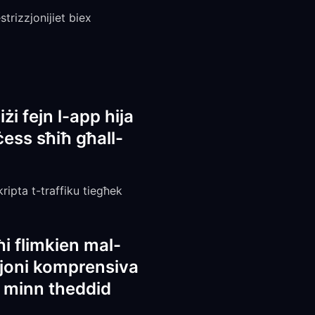
trizzjonijiet biex
i fejn l-app hija
ess sħiħ għall-
ripta t-traffiku tiegħek
i flimkien mal-
zzjoni komprensiva
ne minn theddid