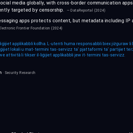
 social media globally, with cross-border communication app
ntly targeted by censorship.
— DataReportal (2024)
ssaging apps protects content, but metadata including IP 
lectronic Frontier Foundation (2024)
liġijiet applikabbli kollha. L-utenti huma responsabbli biex jiżguraw l
ijiet lokali u mat-termini tas-servizz ta' pjattaformi ta' partijiet t
attività li tikser il-liġijiet applikabbli jew it-termini tas-servizz.
m
· Security Research