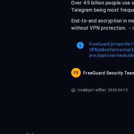
Over 4.9 billion people use
Telegram being most freque
End-to-end encryption in me
without VPN protection.
— E
FreeGuard jirrispetta l-
VPN jikkonforma mal-liġ
jew japprovax kwalunkwe 
FS
FreeGuard Security Tea
Iċċekkjat l-aħħar: 2026-04-15