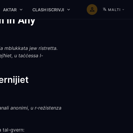
AKTAR
CLASH ISCRIVJI
MALTI
m in Any
a mblukkata jew ristretta.
jħiet, u taċċessa l-
rnijiet
anali anonimi, u r-reżistenza
a tal-gvern: