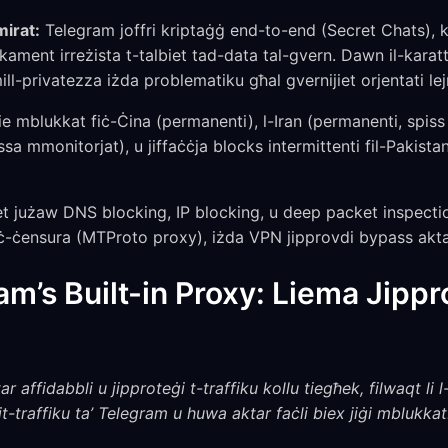
irat:
Telegram joffri kriptaġġ end-to-end (Secret Chats), ka
ament irreżista t-talbiet tad-data tal-gvern. Dawn il-karatt
ill-privatezza iżda problematiku għal gvernijiet orjentati lej
 mblukkat fiċ-Ċina (permanenti), l-Iran (permanenti, spiss j
a mmonitorjat), u jiffaċċja blocks intermittenti fil-Pakistan,
iet jużaw DNS blocking, IP blocking, u deep packet inspect
a ċ-ċensura (MTProto proxy), iżda VPN jipprovdi bypass aktar
m’s Built-in Proxy: Liema Jippr
 affidabbli u jipproteġi t-traffiku kollu tiegħek, filwaqt li
t-traffiku ta’ Telegram u huwa aktar faċli biex jiġi mblukkat