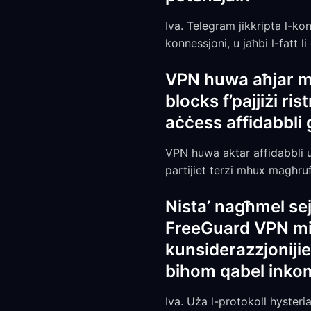
Iva. Telegram jikkripta l-kon
konnessjoni, u jaħbi l-fatt 
VPN huwa aħjar mil
blocks f’pajjiżi ri
aċċess affidabbli 
VPN huwa aktar affidabbli 
partijiet terzi mhux magħruf
Nista’ nagħmel sej
FreeGuard VPN ming
kunsiderazzjonijiet
bihom qabel inko
Iva. Uża l-protokoll hysteria