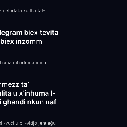
l-metadata kollha tal-
legram biex tevita
vi biex inżomm
am, huma mħaddma minn
ermezz ta’
ità u x’inhuma l-
 li għandi nkun naf
il-vuċi u bil-vidjo jeħtieġu