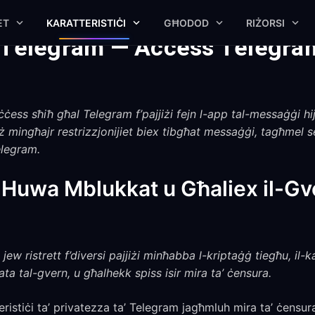
ET
KARATTERISTIĊI
GĦODOD
RIŻORSI
 Telegram — Access Telegra
ess sħiħ għal Telegram f’pajjiżi fejn l-app tal-messaġġi hij
ż mingħajr restrizzjonijiet biex tibgħat messaġġi, tagħmel se
Telegram.
Huwa Mblukkat u Għaliex il-Gve
w ristrett f’diversi pajjiżi minħabba l-kriptaġġ tiegħu, il-k
ta tal-gvern, u għalhekk spiss isir mira ta’ ċensura.
eristiċi ta’ privatezza ta’ Telegram jagħmluh mira ta’ ċensur