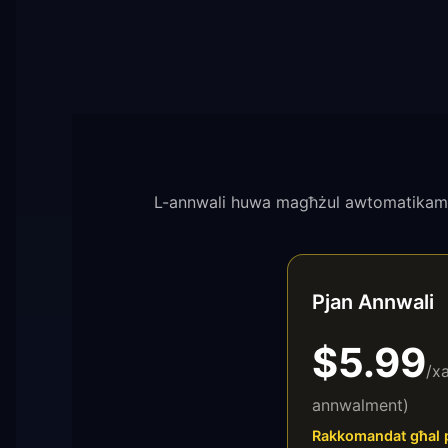
L-annwali huwa magħżul awtomatikament għ
Pjan Annwali
$5.99
/x
annwalment)
Rakkomandat għal pr