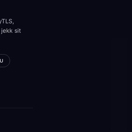
nyTLS,
jekk sit
LU