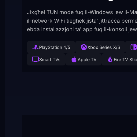
Jixgħel TUN mode fuq il-Windows jew il-Mac
il-network WiFi tiegħek jista' jittraċċa per
ebda installazzjoni ta' app fuq il-konsoli jew
PlayStation 4/5
Xbox Series X/S
Smart TVs
Apple TV
Fire TV Sti