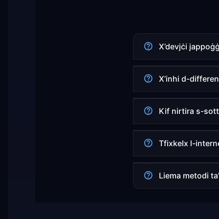
X’devjċi jappoġ
X’inhi d-differen
Kif nirtira s-sot
Tfixkelx l-inter
Liema metodi ta’