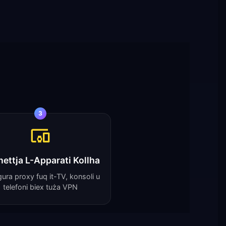
3
ettja L-Apparati Kollha
gura proxy fuq it-TV, konsoli u
telefoni biex tuża VPN