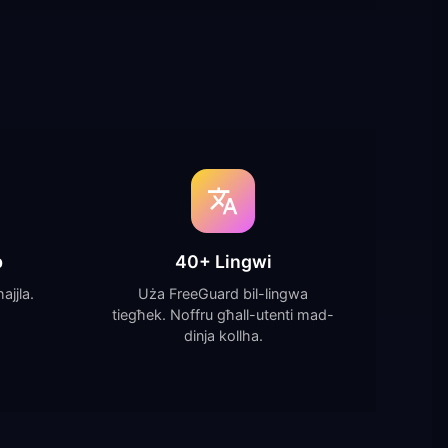
b
40+ Lingwi
jjla.
Uża FreeGuard bil-lingwa
tiegħek. Noffru għall-utenti mad-
dinja kollha.