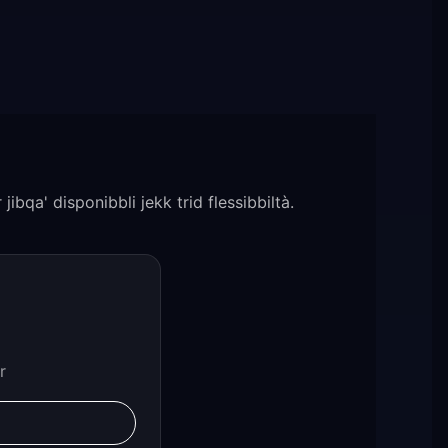
ibqa' disponibbli jekk trid flessibbiltà.
r