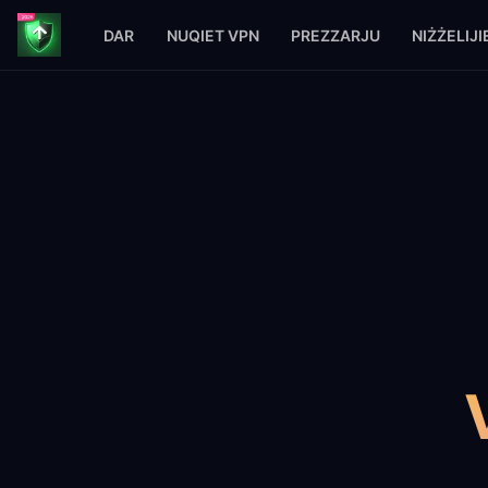
DAR
NUQIET VPN
PREZZARJU
NIŻŻELIJI