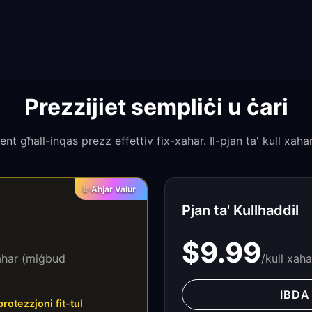
Prezzijiet sempliċi u ċari
all-inqas prezz effettiv fix-xahar. Il-pjan ta' kull xahar j
L-Aħjar Valur
Pjan ta' Kullhaddil
$9.99
ahar (miġbud
/kull xaha
IBDA
otezzjoni fit-tul