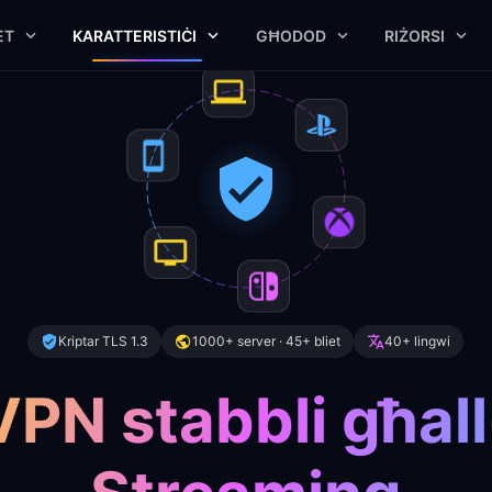
ET
KARATTERISTIĊI
GĦODOD
RIŻORSI
Kriptar TLS 1.3
1000+ server · 45+ bliet
40+ lingwi
VPN stabbli għall