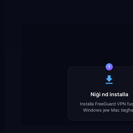
1
Niġi nd installa
Installa FreeGuard VPN fuq 
Windows jew Mac tiegħ