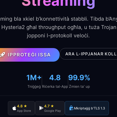
Streaming
ming bla xkiel b’konnettività stabbli. Tibda b’A
 Hysteria2 għal throughput ogħla, u tuża Trojan 
jopponi l-protokoll veloċi.
ARA L-IPPJANAR KOL
IPPROTEĠI ISSA
1M+
4.8
99.9%
Tniġġeġ
Riċerka tal-App
Żmien ta' up
4.8 ★
4.7 ★
Mkriptaġġ b'TLS 1.3
App Store
Google Play