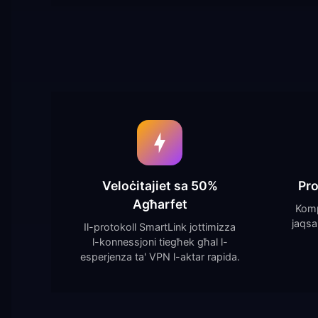
Veloċitajiet sa 50%
Pro
Agħarfet
Komp
jaqsa
Il-protokoll SmartLink jottimizza
l-konnessjoni tiegħek għal l-
esperjenza ta' VPN l-aktar rapida.