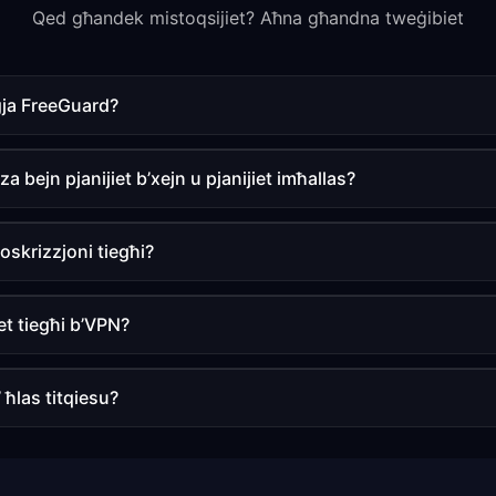
Qed għandek mistoqsijiet? Aħna għandna tweġibiet
ġja FreeGuard?
za bejn pjanijiet b’xejn u pjanijiet imħallas?
toskrizzjoni tiegħi?
net tiegħi b’VPN?
 ħlas titqiesu?