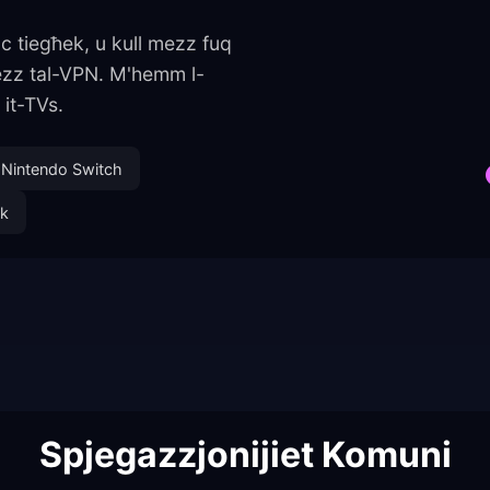
 tiegħek, u kull mezz fuq
mezz tal-VPN. M'hemm l-
 it-TVs.
Nintendo Switch
ck
Spjegazzjonijiet Komuni