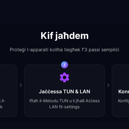
Kif jaħdem
Proteġi l-apparati kollha tiegħek f’3 passi sempliċi
2
Jaċċessa TUN & LAN
Konn
il-
Iftaħ il-Metodu TUN u li jħalli Aċċess
Konfi
ek
LAN fil-settings