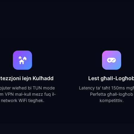
tezzjoni lejn Kulħadd
Lest għall-Logħo
juter wieħed bi TUN mode
Latency ta' taħt 150ms mgħa
m VPN mal-kull mezz fuq il-
Perfetta għall-logħob
network WiFi tiegħek.
kompetittiv.