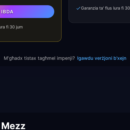
Garanzia ta' flus lura fi 3
IBDA
ura fi 30 jum
M'għadx tistax tagħmel impenji?
Igawdu verżjoni b'xejn
l Mezz