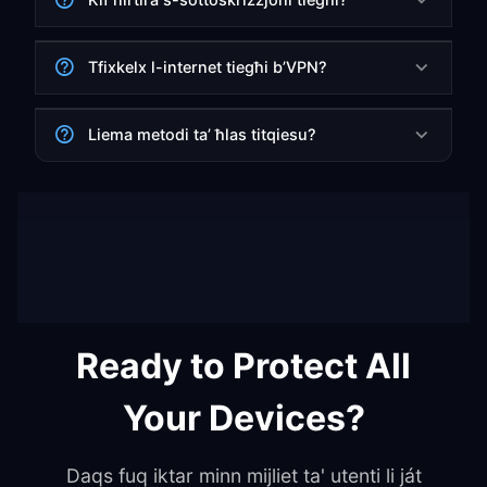
Tfixkelx l-internet tiegħi b’VPN?
Liema metodi ta’ ħlas titqiesu?
Ready to Protect All
Your Devices?
Daqs fuq iktar minn mijliet ta' utenti li ját