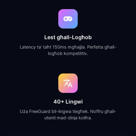
Lest għall-Logħob
Latency ta' taħt 150ms mgħajjla. Perfetta għall-
logħob kompetittiv.
40+ Lingwi
Uża FreeGuard bil-lingwa tiegħek. Noffru għall-
utenti mad-dinja kollha.