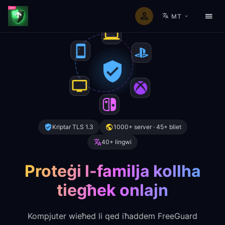
MT
Kriptar TLS 1.3
1000+ server · 45+ bliet
40+ lingwi
Proteġi l-familja kollha
tiegħek onlajn
Kompjuter wieħed li qed iħaddem FreeGuard