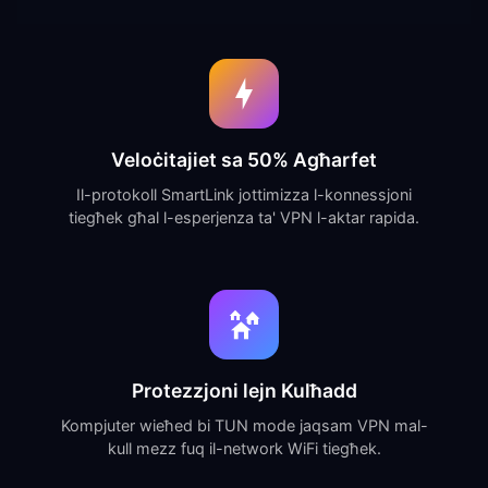
Veloċitajiet sa 50% Agħarfet
Il-protokoll SmartLink jottimizza l-konnessjoni
tiegħek għal l-esperjenza ta' VPN l-aktar rapida.
Protezzjoni lejn Kulħadd
Kompjuter wieħed bi TUN mode jaqsam VPN mal-
kull mezz fuq il-network WiFi tiegħek.