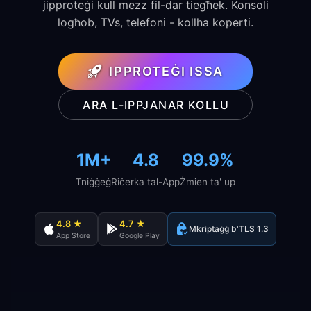
jipproteġi kull mezz fil-dar tiegħek. Konsoli
logħob, TVs, telefoni - kollha koperti.
IPPROTEĠI ISSA
ARA L-IPPJANAR KOLLU
1M+
4.8
99.9%
Tniġġeġ
Riċerka tal-App
Żmien ta' up
4.8 ★
4.7 ★
Mkriptaġġ b'TLS 1.3
App Store
Google Play