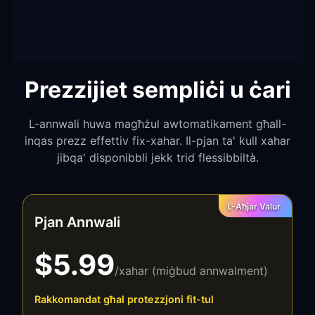
Prezzijiet sempliċi u ċari
L-annwali huwa magħżul awtomatikament għall-
inqas prezz effettiv fix-xahar. Il-pjan ta' kull xahar
jibqa' disponibbli jekk trid flessibbiltà.
L-Aħjar Valur
Pjan Annwali
$5.99
/xahar (miġbud annwalment)
Rakkomandat għal protezzjoni fit-tul