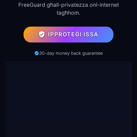
FreeGuard għall-privatezza onl-internet
tagħhom.
IPPROTEĠI ISSA
30-day money back guarantee