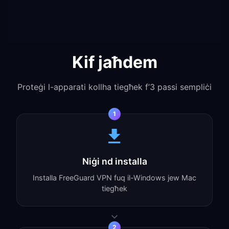
Kif jaħdem
Proteġi l-apparati kollha tiegħek f’3 passi sempliċi
1
Niġi nd installa
Installa FreeGuard VPN fuq il-Windows jew Mac
tiegħek
2