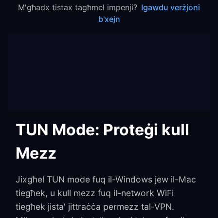
M'għadx tistax tagħmel impenji?
Igawdu verżjoni
b'xejn
TUN Mode: Proteġi kull
Mezz
Jixgħel TUN mode fuq il-Windows jew il-Mac
tiegħek, u kull mezz fuq il-network WiFi
tiegħek jista' jittraċċa permezz tal-VPN.