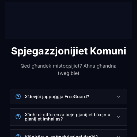
Spjegazzjonijiet Komuni
Qed għandek mistoqsijiet? Aħna għandna
tweġibiet
X’devjċi jappoġġja FreeGuard?
X’inhi d-differenza bejn pjanijiet b’xejn u
pjanijiet imħallas?
Kif nirtira s-sottoskrizzjoni tiegħi?