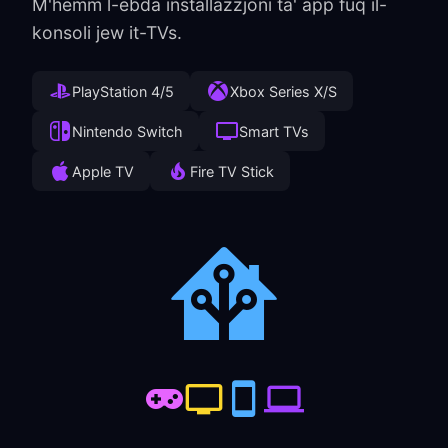
M'hemm l-ebda installazzjoni ta' app fuq il-
konsoli jew it-TVs.
PlayStation 4/5
Xbox Series X/S
Nintendo Switch
Smart TVs
Apple TV
Fire TV Stick