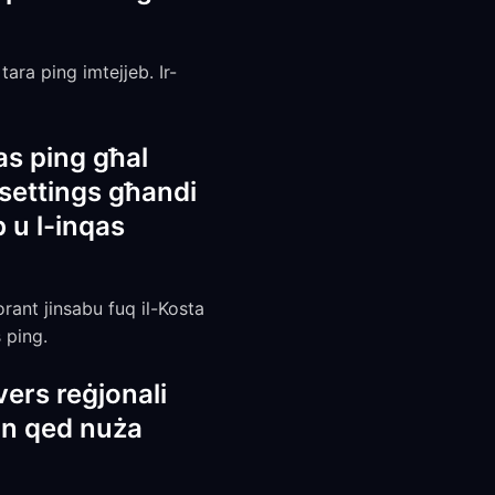
tara ping imtejjeb. Ir-
as ping għal
 settings għandi
 u l-inqas
orant jinsabu fuq il-Kosta
s ping.
ers reġjonali
un qed nuża