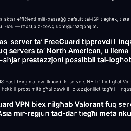
aktar effiċjenti mill-passaġġ default tal-ISP tiegħek, tista’ 
 u l-lok — ittestja ż-żewġ konfigurazzjonijiet.
as-server ta’ FreeGuard tipprovdi l-inq
uq servers ta’ North American, u liema
-aħjar prestazzjoni possibbli tal-logħob
 East (Virginia jew Illinois). Is-servers NA ta’ Riot għal Val
ħalhekk il-prossimità għal dawk il-lokazzjonijiet tagħti l-inqa
uard VPN biex nilgħab Valorant fuq serv
Asia mir-reġjun tad-dar tiegħi meta nk