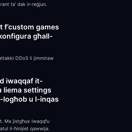
ant ta’ dak ir-reġjun.
elat f’custom games
konfigura għall-
 attakki DDoS li jimmiraw
ed iwaqqaf it-
 u liema settings
l-logħob u l-inqas
ant. Ma jistgħux iwaqqfu
ul il-ħinijiet qawwija.