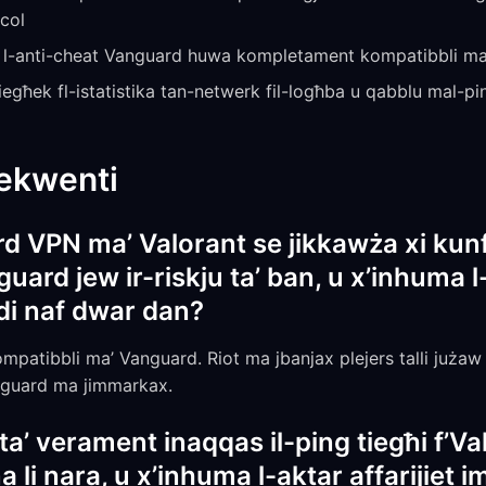
ocol
— l-anti-cheat Vanguard huwa kompletament kompatibbli m
tiegħek fl-istatistika tan-netwerk fil-logħba u qabblu mal-p
rekwenti
rd VPN ma’ Valorant se jikkawża xi kun
uard jew ir-riskju ta’ ban, u x’inhuma l-
ndi naf dwar dan?
atibbli ma’ Vanguard. Riot ma jbanjax plejers talli jużaw 
nguard ma jimmarkax.
a’ verament inaqqas il-ping tiegħi f’V
na li nara, u x’inhuma l-aktar affarijiet 