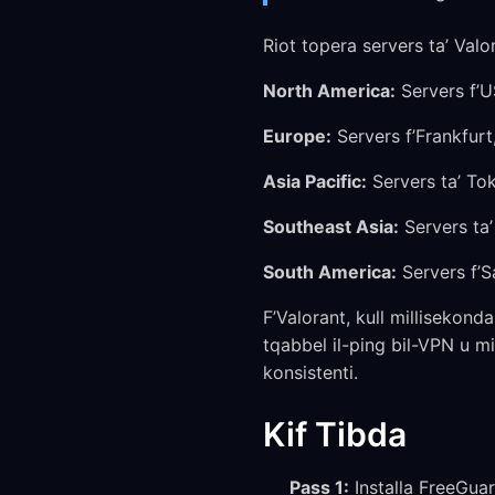
Riot topera servers ta’ Valor
North America:
Servers f’US
Europe:
Servers f’Frankfurt
Asia Pacific:
Servers ta’ To
Southeast Asia:
Servers ta
South America:
Servers f’S
F’Valorant, kull millisekond
tqabbel il-ping bil-VPN u m
konsistenti.
Kif Tibda
Pass 1:
Installa FreeGuar