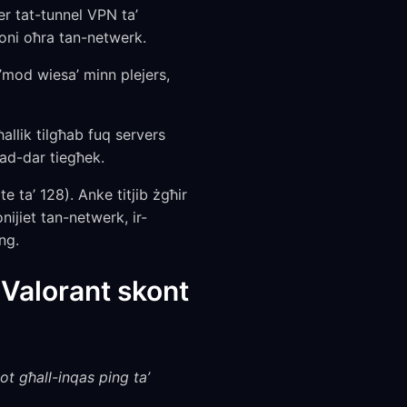
 tat-tunnel VPN ta’
joni oħra tan-netwerk.
’mod wiesa’ minn plejers,
allik tilgħab fuq servers
tad-dar tiegħek.
 ta’ 128). Anke titjib żgħir
nijiet tan-netwerk, ir-
ng.
 Valorant skont
ot għall-inqas ping ta’