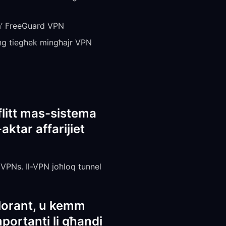
a’ FreeGuard VPN
ing tiegħek mingħajr VPN
flitt mas-sistema
aktar affarijiet
VPNs. Il-VPN joħloq tunnel
alorant, u kemm
importanti li għandi