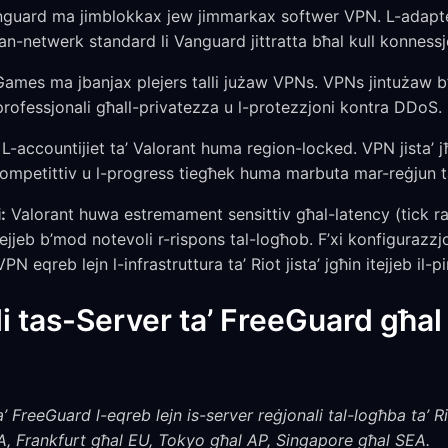
guard ma jimblokkax jew jimmarkax softwer VPN. L-adapter
n-netwerk standard li Vanguard jittratta bħal kull konness
ames ma jbanjax plejers talli jużaw VPNs. VPNs jintużaw b
professjonali għall-privatezza u l-protezzjoni kontra DDoS.
L-accountijiet ta’ Valorant huma region-locked. VPN jista’ jħ
 kompetittiv u l-progress tiegħek huma marbuta mar-reġjun 
:
Valorant huwa estremament sensittiv għal-latency (tick rate
tejjeb b’mod notevoli r-rispons tal-logħob. F’xi konfigurazzjo
 eqreb lejn l-infrastruttura ta’ Riot jista’ jgħin itejjeb il-pi
i tas-Server ta’ FreeGuard għal
 FreeGuard l-eqreb lejn is-server reġjonali tal-logħba ta’ Ri
A, Frankfurt għal EU, Tokyo għal AP, Singapore għal SEA.