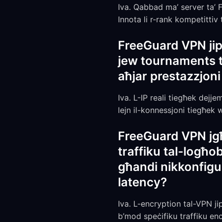
Iva. Qabbad ma’ server ta’ F
Innota li r-rank kompetittiv
FreeGuard VPN jippr
jew tournaments ta
aħjar prestazzjoni
Iva. L-IP reali tiegħek dejj
lejn il-konnessjoni tiegħe
FreeGuard VPN jgħi
traffiku tal-logħob
għandi nikkonfigur
latency?
Iva. L-encryption tal-VPN jip
b’mod speċifiku traffiku enc