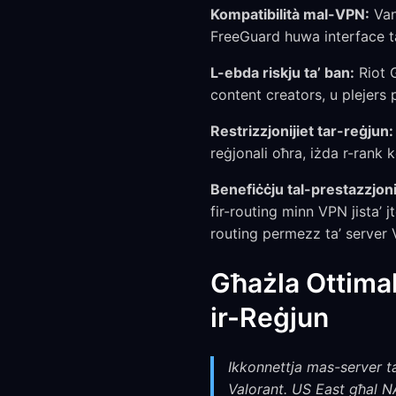
Kompatibilità mal-VPN:
Van
FreeGuard huwa interface ta
L-ebda riskju ta’ ban:
Riot G
content creators, u plejers 
Restrizzjonijiet tar-reġjun:
reġjonali oħra, iżda r-rank
Benefiċċju tal-prestazzjoni
fir-routing minn VPN jista’ j
routing permezz ta’ server VPN
Għażla Ottimal
ir-Reġjun
Ikkonnettja mas-server ta’
Valorant. US East għal N