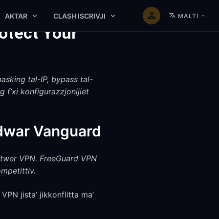
AKTAR
CLASH ISCRIVJI
MALTI
otect Your
asking tal-IP, bypass tal-
ing f’xi konfigurazzjonijiet
 dwar Vanguard
softwer VPN. FreeGuard VPN
mpetittiv.
 VPN jista’ jikkonflitta ma’