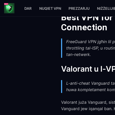
DAR
NUQIET VPN
PREZZARJU
NIŻŻELIJI
Best VPN for
Connection
FreeGuard VPN jgħin lil p
throttling tal-ISP, u routin
tan-netwerk.
Valorant u l-
L-anti-cheat Vanguard ta
huwa kompletament kompat
Valorant juża Vanguard, siste
Vanguard jew iqanqal ban. H