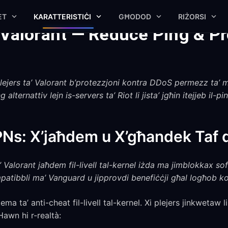
ET
KARATTERISTIĊI
GĦODOD
RIŻORSI
 Valorant — Reduce Ping & Pr
lejers ta’ Valorant b’protezzjoni kontra DDoS permezz ta’ m
g alternattiv lejn is-servers ta’ Riot li jista’ jgħin itejjeb il-p
VPNs: X’jaħdem u X’għandek Taf
’ Valorant jaħdem fil-livell tal-kernel iżda ma jimblokkax 
ibbli ma’ Vanguard u jipprovdi benefiċċji għal logħob ko
ma ta’ anti-cheat fil-livell tal-kernel. Xi plejers jinkwetaw li
awn hi r-realtà: