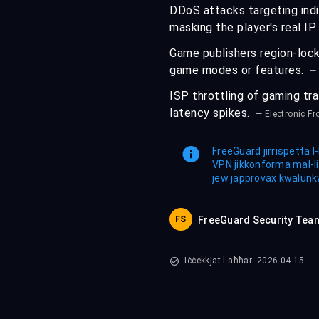
DDoS attacks targeting indi
masking the player's real I
Game publishers region-lock
game modes or features.
—
ISP throttling of gaming tra
latency spikes.
— Electronic Fr
FreeGuard jirrispetta l-
VPN jikkonforma mal-liġ
jew japprovax kwalunkwe 
FS
FreeGuard Security Tea
Iċċekkjat l-aħħar: 2026-04-15