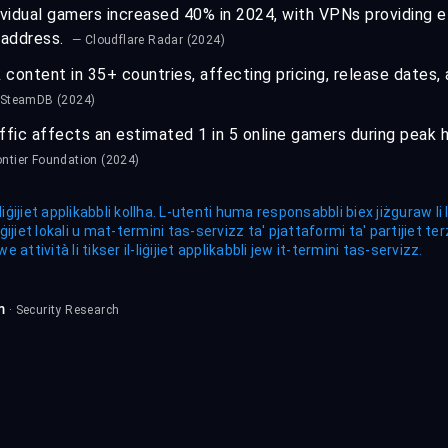
vidual gamers increased 40% in 2024, with VPNs providing e
P address.
— Cloudflare Radar (2024)
 content in 35+ countries, affecting pricing, release dates,
 SteamDB (2024)
ffic affects an estimated 1 in 5 online gamers during peak ho
ontier Foundation (2024)
liġijiet applikabbli kollha. L-utenti huma responsabbli biex jiżguraw l
ijiet lokali u mat-termini tas-servizz ta' pjattaformi ta' partijiet t
attività li tikser il-liġijiet applikabbli jew it-termini tas-servizz.
m
· Security Research