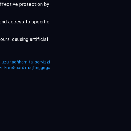
ffective protection by
 and access to specific
urs, causing artificial
i l-użu tagħhom ta' servizzi
erzi. FreeGuard ma jħeġġeġx