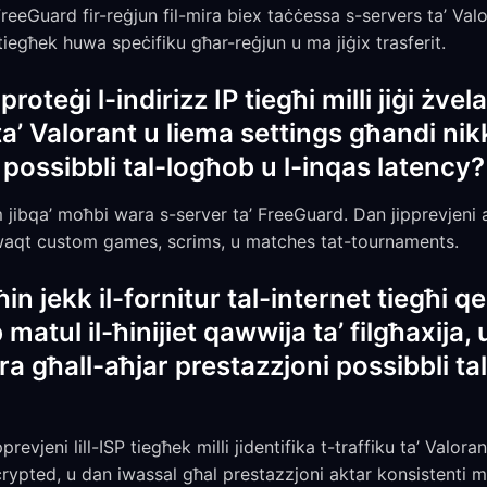
reeGuard fir-reġjun fil-mira biex taċċessa s-servers ta’ Valor
 tiegħek huwa speċifiku għar-reġjun u ma jiġix trasferit.
oteġi l-indirizz IP tiegħi milli jiġi żv
’ Valorant u liema settings għandi nik
 possibbli tal-logħob u l-inqas latency?
em jibqa’ moħbi wara s-server ta’ FreeGuard. Dan jipprevjeni
k waqt custom games, scrims, u matches tat-tournaments.
n jekk il-fornitur tal-internet tiegħi q
 matul il-ħinijiet qawwija ta’ filgħaxija,
a għall-aħjar prestazzjoni possibbli ta
prevjeni lill-ISP tiegħek milli jidentifika t-traffiku ta’ Valor
rypted, u dan iwassal għal prestazzjoni aktar konsistenti mat