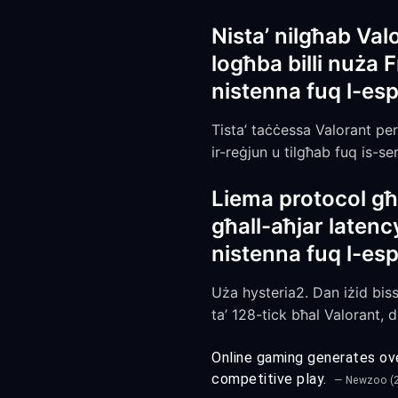
Nista’ nilgħab Valo
logħba billi nuża 
nistenna fuq l-esp
Tista’ taċċessa Valorant per
ir-reġjun u tilgħab fuq is-ser
Liema protocol għ
għall-aħjar latenc
nistenna fuq l-esp
Uża hysteria2. Dan iżid bi
ta’ 128-tick bħal Valorant, d
Online gaming generates over
competitive play.
— Newzoo (