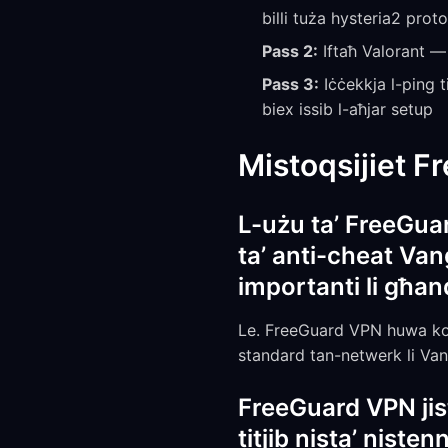
billi tuża hysteria2 prot
Pass 2:
Iftaħ Valorant 
Pass 3:
Iċċekkja l-ping 
biex issib l-aħjar setup
Mistoqsijiet F
L-użu ta’ FreeGua
ta’ anti-cheat Vang
importanti li għa
Le. FreeGuard VPN huwa komp
standard tan-netwerk li Va
FreeGuard VPN jist
titjib nista’ nisten