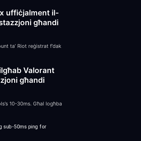
x uffiċjalment il-
estazzjoni għandi
nt ta’ Riot reġistrat f’dak
ilgħab Valorant
zzjoni għandi
ls’s 10-30ms. Għal logħba
ng sub-50ms ping for