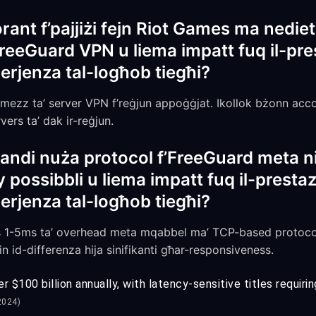
rant f’pajjiżi fejn Riot Games ma nediet
FreeGuard VPN u liema impatt fuq il-pr
erjenza tal-logħob tiegħi?
mezz ta’ server VPN f’reġjun appoġġjat. Ikollok bżonn accou
vers ta’ dak ir-reġjun.
andi nuża protocol f’FreeGuard meta n
y possibbli u liema impatt fuq il-presta
erjenza tal-logħob tiegħi?
ss 1-5ms ta’ overhead meta mqabbel ma’ TCP-based protoco
in id-differenza hija sinifikanti għar-responsiveness.
 $100 billion annually, with latency-sensitive titles requiri
2024)