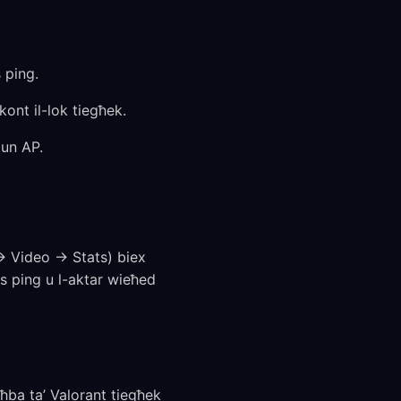
 ping.
ont il-lok tiegħek.
jun AP.
 → Video → Stats) biex
as ping u l-aktar wieħed
ħba ta’ Valorant tiegħek