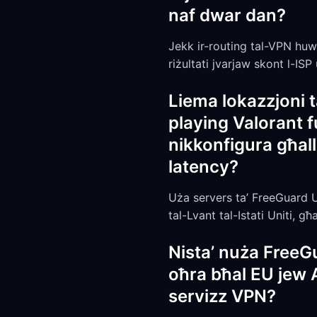
naf dwar dan?
Jekk ir-routing tal-VPN huwa 
riżultati jvarjaw skont l-ISP
Liema lokazzjoni t
playing Valorant f
nikkonfigura għall
latency?
Uża servers ta’ FreeGuard US
tal-Lvant tal-Istati Uniti, g
Nista’ nuża FreeG
oħra bħal EU jew 
servizz VPN?