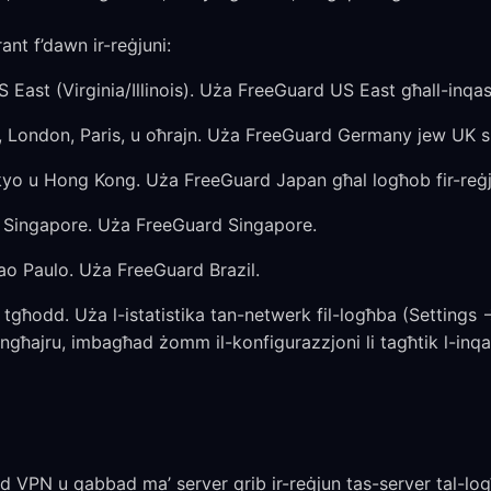
ant f’dawn ir-reġjuni:
 East (Virginia/Illinois). Uża FreeGuard US East għall-inqas
, London, Paris, u oħrajn. Uża FreeGuard Germany jew UK sk
kyo u Hong Kong. Uża FreeGuard Japan għal logħob fir-reġ
’ Singapore. Uża FreeGuard Singapore.
ao Paulo. Uża FreeGuard Brazil.
a tgħodd. Uża l-istatistika tan-netwerk fil-logħba (Settings
ingħajru, imbagħad żomm il-konfigurazzjoni li tagħtik l-inq
d VPN u qabbad ma’ server qrib ir-reġjun tas-server tal-log