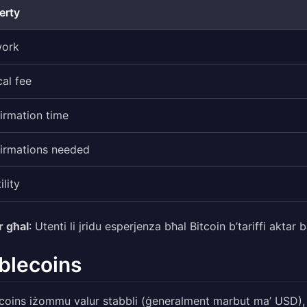
erty
work
cal fee
irmation time
irmations needed
ility
r għal
: Utenti li jridu esperjenza bħal Bitcoin b’tariffi aktar 
blecoins
coins iżommu valur stabbli (ġeneralment marbut ma’ USD), u b