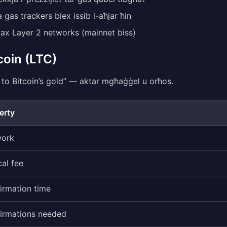
 gas trackers biex issib l-aħjar ħin
ax Layer 2 networks (mainnet biss)
coin (LTC)
r to Bitcoin’s gold” — aktar mgħaġġel u orħos.
erty
work
cal fee
irmation time
irmations needed