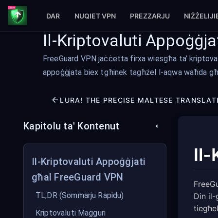
DAR
NUQIET VPN
PREZZARJU
NIŻŻELIJI
Il-Kriptovaluti Appoġġj
FreeGuard VPN jaċċetta firxa wiesgħa ta’ kriptova
appoġġjata biex tgħinek tagħżel l-aqwa waħda għa
LURA! THE PRECISE MALTESE TRANSLATI
Kapitolu ta' Kontenut
Il
Il-Kriptovaluti Appoġġjati
għal FreeGuard VPN
FreeGu
TL;DR (Sommarju Rapidu)
Din il
tiegħe
Kriptovaluti Maġġuri