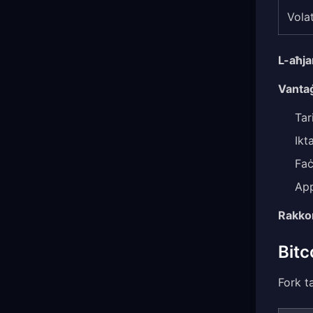
Volat
L-aħja
Vanta
Tar
Ikt
Faċ
App
Rakko
Bitc
Fork t