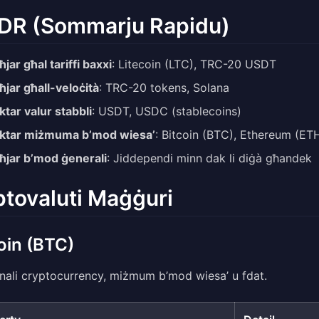
DR (Sommarju Rapidu)
ħjar għal tariffi baxxi
: Litecoin (LTC), TRC-20 USDT
ħjar għall-veloċità
: TRC-20 tokens, Solana
ktar valur stabbli
: USDT, USDC (stablecoins)
aktar miżmuma b’mod wiesa’
: Bitcoin (BTC), Ethereum (ET
ħjar b’mod ġenerali
: Jiddependi minn dak li diġà għandek
ptovaluti Maġġuri
oin (BTC)
inali cryptocurrency, miżmum b’mod wiesa’ u fdat.