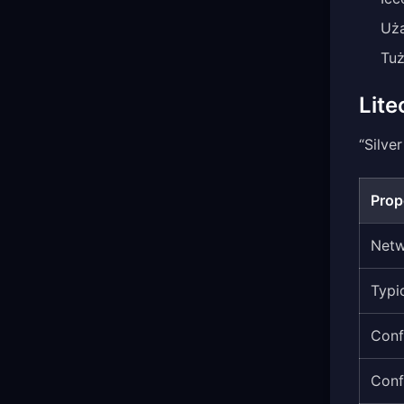
Uża
Tuż
Lite
“Silve
Prop
Net
Typi
Conf
Conf