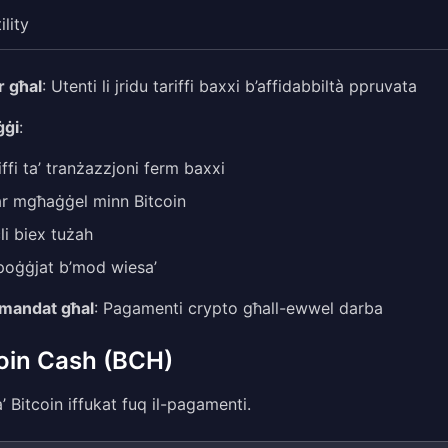
ility
r għal
: Utenti li jridu tariffi baxxi b’affidabbiltà ppruvata
ġġi
:
iffi ta’ tranżazzjoni ferm baxxi
ar mgħaġġel minn Bitcoin
li biex tużah
oġġjat b’mod wiesa’
mandat għal
: Pagamenti crypto għall-ewwel darba
oin Cash (BCH)
a’ Bitcoin iffukat fuq il-pagamenti.