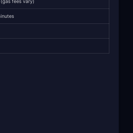
 (gas fees vary)
inutes