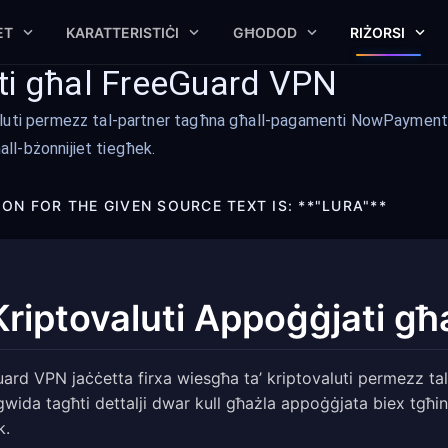
ET
KARATTERISTIĊI
GĦODOD
RIŻORSI
ati għal FreeGuard VPN
luti permezz tal-partner tagħna għall-pagamenti NowPayments. 
ll-bżonnijiet tiegħek.
ON FOR THE GIVEN SOURCE TEXT IS: **"LURA"**
-Kriptovaluti Appoġġjati g
ard VPN jaċċetta firxa wiesgħa ta’ kriptovaluti permezz 
-gwida tagħti dettalji dwar kull għażla appoġġjata biex tgħ
k.