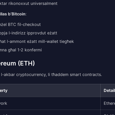
ktar rikonoxxut universalment
llas b’Bitcoin
:
żel BTC fil-checkout
opja l-indirizz ipprovdut eżatt
ħat l-ammont eżatt mill-wallet tiegħek
nna għal 1-2 konfermi
ereum (ETH)
ni l-akbar cryptocurrency, li tħaddem smart contracts.
erty
Detail
work
Ether