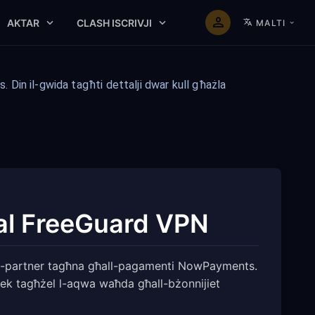
AKTAR
CLASH ISCRIVJI
MALTI
Din il-gwida tagħti dettalji dwar kull għażla
ħal FreeGuard VPN
tal-partner tagħna għall-pagamenti NowPayments.
inek tagħżel l-aqwa waħda għall-bżonnijiet