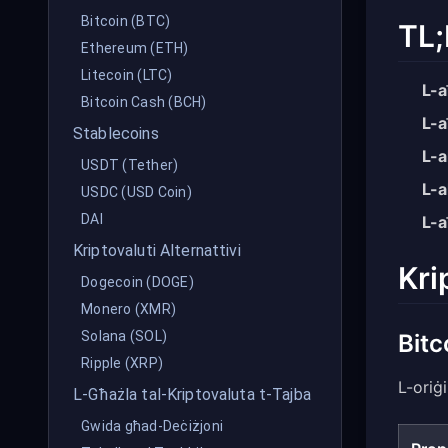
Bitcoin (BTC)
TL;
Ethereum (ETH)
Litecoin (LTC)
L-a
Bitcoin Cash (BCH)
L-a
Stablecoins
L-a
USDT (Tether)
L-
USDC (USD Coin)
DAI
L-a
Kriptovaluti Alternattivi
Kri
Dogecoin (DOGE)
Monero (XMR)
Solana (SOL)
Bitc
Ripple (XRP)
L-oriġ
L-Għażla tal-Kriptovaluta t-Tajba
Gwida għad-Deċiżjoni