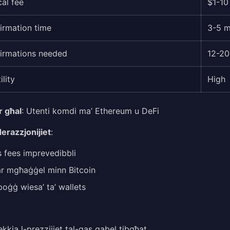
cal fee
$1-10
irmation time
3-5 m
irmations needed
12-20
ility
High
r għal
: Utenti komdi ma’ Ethereum u DeFi
erazzjonijiet
:
 fees imprevedibbli
ar mgħaġġel minn Bitcoin
oġġ wiesa’ ta’ wallets
ekkja l-prezzijiet tal-gas qabel tibgħat