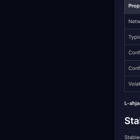
Prop
Net
Typi
Conf
Conf
Volat
L-aħja
Sta
Stable