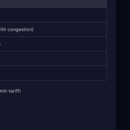
with congestion)
s
it-tariffi