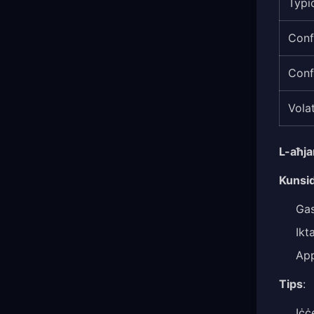
Typi
Conf
Conf
Volat
L-aħja
Kunsid
Gas
Ikt
App
Tips
:
Iċċ