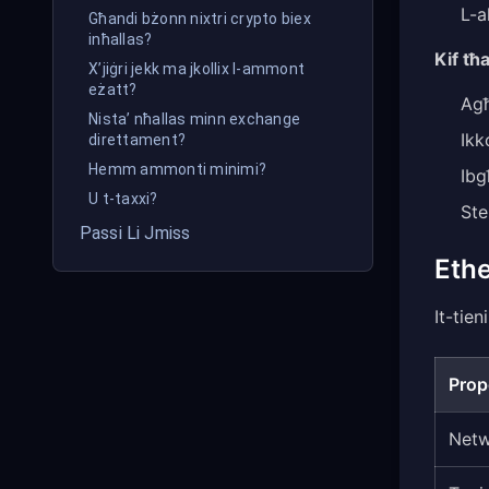
L-a
Għandi bżonn nixtri crypto biex
inħallas?
Kif tħa
X’jiġri jekk ma jkollix l-ammont
eżatt?
Agħ
Nista’ nħallas minn exchange
Ikk
direttament?
Hemm ammonti minimi?
Ibg
U t-taxxi?
Ste
Passi Li Jmiss
Eth
It-tie
Prop
Net