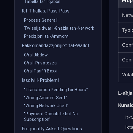
Prop
Tabella ta’ Tqabbil
Kif Tħallas: Pass Pass
Net
Proċess Ġenerali
Twissija dwar l-Għażla tan-Network
Typi
Preċiżjoni tal-Ammont
Conf
Rakkomandazzjonijiet tal-Wallet
Għal Jibdew
Conf
Għall-Privatezza
Għal Tariffi Baxxi
Volat
Issolvi l-Problemi
“Transaction Pending for Hours”
L-aħja
“Wrong Amount Sent”
Kunsid
“Wrong Network Used”
“Payment Complete but No
It-
Subscription”
Ikt
Frequently Asked Questions