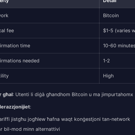
erty
Detail
work
Bitcoin
cal fee
$1-5 (varies 
irmation time
10-60 minute
irmations needed
1-2
ility
High
r għal
: Utenti li diġà għandhom Bitcoin u ma jimpurtahomx m
erazzjonijiet
:
tariffi jistgħu jogħlew ħafna waqt konġestjoni tan-network
ar bil-mod minn alternattivi