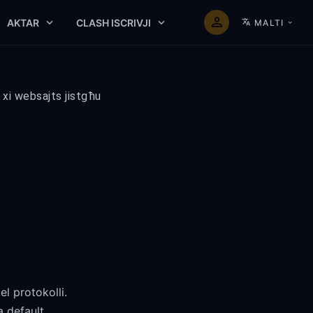
AKTAR
CLASH ISCRIVJI
MALTI
 xi websajts jistgħu
el protokolli.
a default.