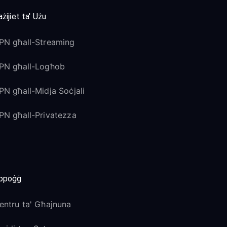
żijiet ta' Użu
PN għall-Streaming
PN għall-Logħob
PN għall-Midja Soċjali
PN għall-Privatezza
ppoġġ
entru ta' Għajnuna