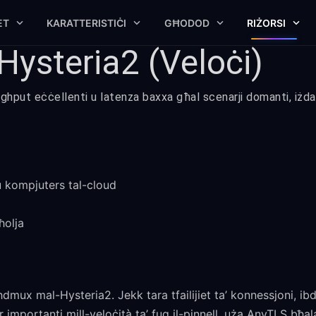
ET
KARATTERISTIĊI
GĦODOD
RIŻORSI
Hysteria2 (Veloċi)
ughput eċċellenti u latenza baxxa għal scenarji domanti, iżda
 kompjuters tal-cloud
ħolja
dmux mal-Hysteria2. Jekk tara tfailijiet ta’ konnessjoni, ibd
ar importanti mill-veloċità ta’ fuq il-pinnell, uża AnyTLS bħal