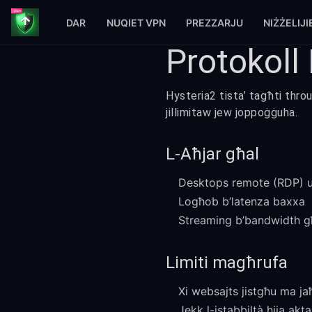
DAR
NUQIET VPN
PREZZARJU
NIŻŻELIJI
Protokoll 
Hysteria2 tista’ tagħti thro
jillimitaw jew joppoġġuha.
L-Aħjar għal
Desktops remote (RDP) u
Logħob b’latenza baxxa
Streaming b’bandwidth g
Limiti magħrufa
Xi websajts jistgħu ma jaħ
Jekk l-istabbiltà hija akt