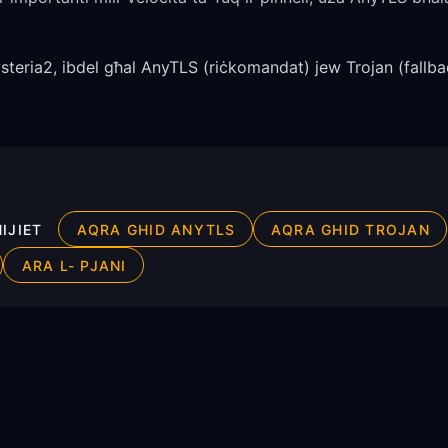
teria2, ibdel għal AnyTLS (riċkomandat) jew Trojan (fallback
IJIET
AQRA GHID ANYTLS
AQRA GHID TROJAN
ARA L- PJANI