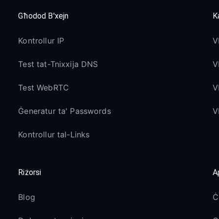
Għodod B'xejn
Ka
Kontrollur IP
V
Test tat-Tnixxija DNS
V
Test WebRTC
V
Ġeneratur ta' Passwords
V
Kontrollur tal-Links
Riżorsi
A
Blog
Ċ