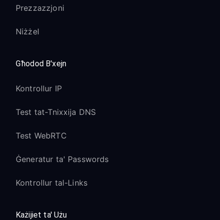
Prezzazzjoni
Niżżel
Għodod B'xejn
Kontrollur IP
Test tat-Tnixxija DNS
Test WebRTC
Ġeneratur ta' Passwords
Kontrollur tal-Links
Każijiet ta' Użu