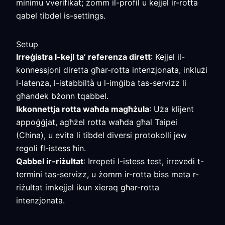
minimu vverifikat; żomm il-profil u kejjel ir-rotta
qabel tibdel is-settings.
Setup
Irreġistra l-kejl ta’ referenza dirett
: Kejjel il-
konnessjoni diretta għar-rotta intenzjonata, inklużi
l-latenza, l-istabbiltà u l-imġiba tas-servizz li
għandek bżonn tqabbel.
Ikkonnettja rotta waħda magħżula
: Uża klijent
appoġġjat, agħżel rotta waħda għal Taipei
(China), u evita li tibdel diversi protokolli jew
regoli fl-istess ħin.
Qabbel ir-riżultat
: Irrepeti l-istess test, irrevedi t-
termini tas-servizz, u żomm ir-rotta biss meta r-
riżultat imkejjel ikun xieraq għar-rotta
intenzjonata.