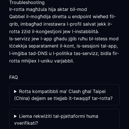
Troubleshooting
Ir-rotta magħżula hija aktar bil-mod
Qabbel il-mogħdija diretta u endpoint wieħed fil-
qrib, imbagħad irrestawra l-profil salvat jekk ir-
rotta żżid il-konġestjoni jew l-instabbiltà.
Is-servizz jew l-app għadu jġib ruħu bl-istess mod
Iċċekkja separatament il-kont, is-sessjoni tal-app,
l-imġiba tad-DNS u l-politika tas-servizz; bidla fir-
rotta mhijiex l-uniku varjabbli.
FAQ
Rotta kompatibbli ma’ Clash għal Taipei
(China) dejjem se ttejjeb it-twaqqif tar-rotta?
Liema rekwiżiti tal-pjattaformi huma
vverifikati?