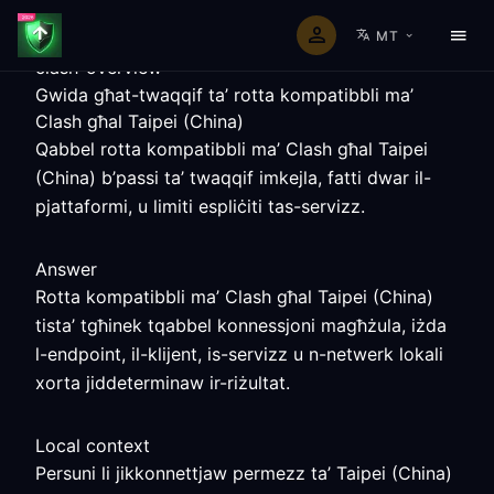
MT
clash-overview
Gwida għat-twaqqif ta’ rotta kompatibbli ma’
Clash għal Taipei (China)
Qabbel rotta kompatibbli ma’ Clash għal Taipei
(China) b’passi ta’ twaqqif imkejla, fatti dwar il-
pjattaformi, u limiti espliċiti tas-servizz.
Answer
Rotta kompatibbli ma’ Clash għal Taipei (China)
tista’ tgħinek tqabbel konnessjoni magħżula, iżda
l-endpoint, il-klijent, is-servizz u n-netwerk lokali
xorta jiddeterminaw ir-riżultat.
Local context
Persuni li jikkonnettjaw permezz ta’ Taipei (China)