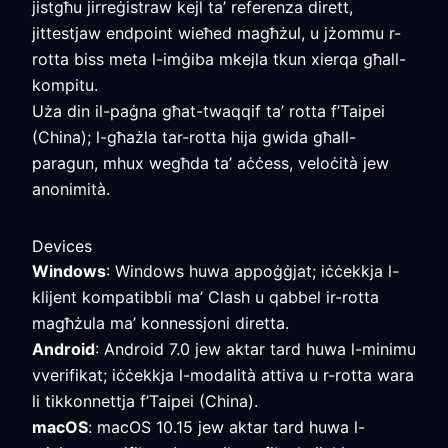
jistgħu jirreġistraw kejl ta’ referenza dirett,
jittestjaw endpoint wieħed magħżul, u jżommu r-
rotta biss meta l-imġiba mkejla tkun xierqa għall-
kompitu.
Uża din il-paġna għat-twaqqif ta’ rotta f’Taipei
(China); l-għażla tar-rotta hija gwida għall-
paragun, mhux wegħda ta’ aċċess, veloċità jew
anonimità.
Devices
Windows
: Windows huwa appoġġjat; iċċekkja l-
klijent kompatibbli ma’ Clash u qabbel ir-rotta
magħżula ma’ konnessjoni diretta.
Android
: Android 7.0 jew aktar tard huwa l-minimu
vverifikat; iċċekkja l-modalità attiva u r-rotta wara
li tikkonnettja f’Taipei (China).
macOS
: macOS 10.15 jew aktar tard huwa l-