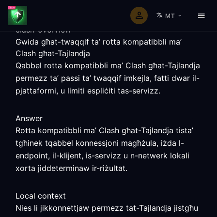
MT
clash-overview
Gwida għat-twaqqif ta’ rotta kompatibbli ma’
Clash għat-Tajlandja
Qabbel rotta kompatibbli ma’ Clash għat-Tajlandja
permezz ta’ passi ta’ twaqqif imkejla, fatti dwar il-
pjattaformi, u limiti espliċiti tas-servizz.
Answer
Rotta kompatibbli ma’ Clash għat-Tajlandja tista’
tgħinek tqabbel konnessjoni magħżula, iżda l-
endpoint, il-klijent, is-servizz u n-netwerk lokali
xorta jiddeterminaw ir-riżultat.
Local context
Nies li jikkonnettjaw permezz tat-Tajlandja jistgħu