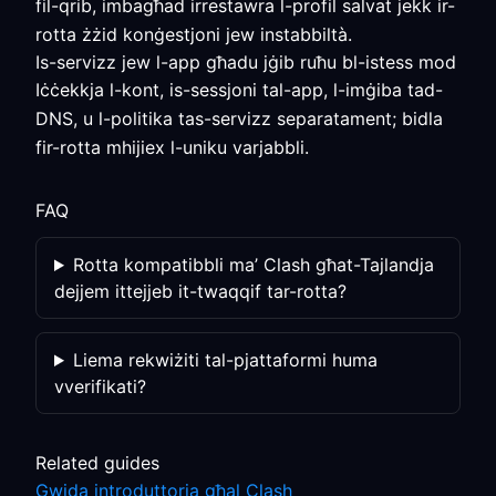
fil-qrib, imbagħad irrestawra l-profil salvat jekk ir-
rotta żżid konġestjoni jew instabbiltà.
Is-servizz jew l-app għadu jġib ruħu bl-istess mod
Iċċekkja l-kont, is-sessjoni tal-app, l-imġiba tad-
DNS, u l-politika tas-servizz separatament; bidla
fir-rotta mhijiex l-uniku varjabbli.
FAQ
Rotta kompatibbli ma’ Clash għat-Tajlandja
dejjem ittejjeb it-twaqqif tar-rotta?
Liema rekwiżiti tal-pjattaformi huma
vverifikati?
Related guides
Gwida introduttorja għal Clash