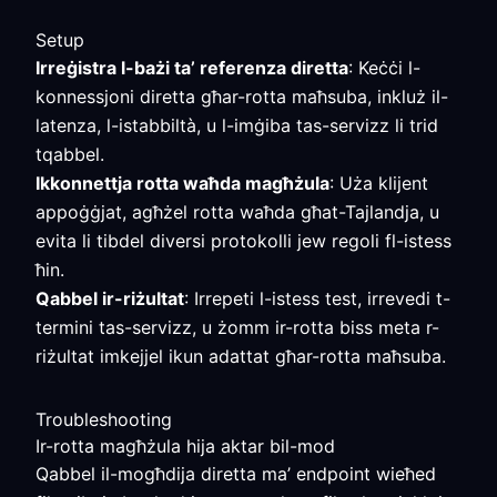
Setup
Irreġistra l-bażi ta’ referenza diretta
: Keċċi l-
konnessjoni diretta għar-rotta maħsuba, inkluż il-
latenza, l-istabbiltà, u l-imġiba tas-servizz li trid
tqabbel.
Ikkonnettja rotta waħda magħżula
: Uża klijent
appoġġjat, agħżel rotta waħda għat-Tajlandja, u
evita li tibdel diversi protokolli jew regoli fl-istess
ħin.
Qabbel ir-riżultat
: Irrepeti l-istess test, irrevedi t-
termini tas-servizz, u żomm ir-rotta biss meta r-
riżultat imkejjel ikun adattat għar-rotta maħsuba.
Troubleshooting
Ir-rotta magħżula hija aktar bil-mod
Qabbel il-mogħdija diretta ma’ endpoint wieħed