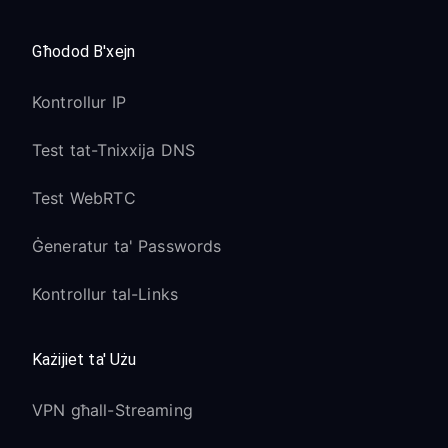
Għodod B'xejn
Kontrollur IP
Test tat-Tnixxija DNS
Test WebRTC
Ġeneratur ta' Passwords
Kontrollur tal-Links
Każijiet ta' Użu
VPN għall-Streaming