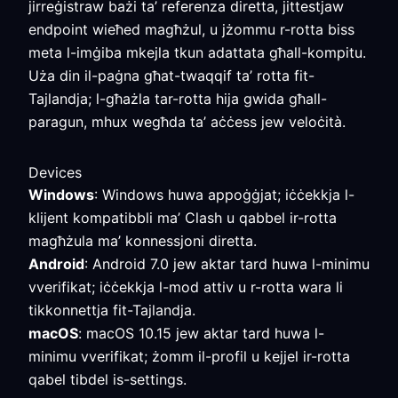
jirreġistraw bażi ta’ referenza diretta, jittestjaw
endpoint wieħed magħżul, u jżommu r-rotta biss
meta l-imġiba mkejla tkun adattata għall-kompitu.
Uża din il-paġna għat-twaqqif ta’ rotta fit-
Tajlandja; l-għażla tar-rotta hija gwida għall-
paragun, mhux wegħda ta’ aċċess jew veloċità.
Devices
Windows
: Windows huwa appoġġjat; iċċekkja l-
klijent kompatibbli ma’ Clash u qabbel ir-rotta
magħżula ma’ konnessjoni diretta.
Android
: Android 7.0 jew aktar tard huwa l-minimu
vverifikat; iċċekkja l-mod attiv u r-rotta wara li
tikkonnettja fit-Tajlandja.
macOS
: macOS 10.15 jew aktar tard huwa l-
minimu vverifikat; żomm il-profil u kejjel ir-rotta
qabel tibdel is-settings.