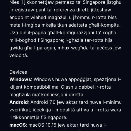
Nies li jikkonnettjaw permezz ta’ Singapore jistgħu
jirreġistraw punt ta’ referenza dirett, jittestjaw
endpoint wieħed magħżul, u jżommu r-rotta biss
meta l-imġiba mkejla tkun adattata għall-kompitu.
Uża din il-paġna għall-konfigurazzjoni ta’ xogħol
mill-bogħod f’Singapore; l-għażla tar-rotta hija
gwida għall-paragun, mhux wegħda ta’ aċċess jew
veloċità.
Devices
Windows
: Windows huwa appoġġjat; spezzjona l-
klijent kompatibbli ma’ Clash u qabbel ir-rotta
magħżula ma’ konnessjoni diretta.
Android
: Android 7.0 jew aktar tard huwa l-minimu
vverifikat; iċċekkja l-modalità attiva u r-rotta wara
li tikkonnettja f’Singapore.
macOS
: macOS 10.15 jew aktar tard huwa l-