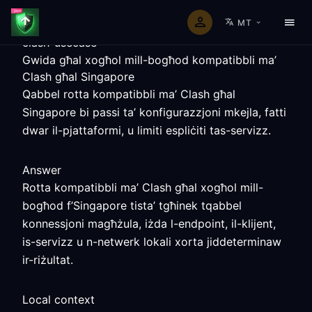
MT
clash-usecase
Gwida għal xogħol mill-bogħod kompatibbli ma’
Clash għal Singapore
Qabbel rotta kompatibbli ma’ Clash għal
Singapore bi passi ta’ konfigurazzjoni mkejla, fatti
dwar il-pjattaformi, u limiti espliċiti tas-servizz.
Answer
Rotta kompatibbli ma’ Clash għal xogħol mill-
bogħod f’Singapore tista’ tgħinek tqabbel
konnessjoni magħżula, iżda l-endpoint, il-klijent,
is-servizz u n-netwerk lokali xorta jiddeterminaw
ir-riżultat.
Local context