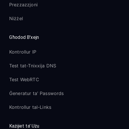
Prezzazzjoni
Niżżel
Għodod B'xejn
Kontrollur IP
Test tat-Tnixxija DNS
Test WebRTC
Ġeneratur ta' Passwords
Kontrollur tal-Links
Każijiet ta' Użu