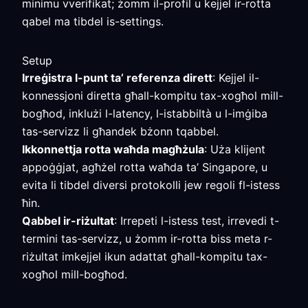
minimu vverifikat; żomm il-profil u kejjel ir-rotta
qabel ma tibdel is-settings.
Setup
Irreġistra l-punt ta’ referenza dirett
: Kejjel il-
konnessjoni diretta għall-kompitu tax-xogħol mill-
bogħod, inklużi l-latency, l-istabbiltà u l-imġiba
tas-servizz li għandek bżonn tqabbel.
Ikkonnettja rotta waħda magħżula
: Uża klijent
appoġġjat, agħżel rotta waħda ta’ Singapore, u
evita li tibdel diversi protokolli jew regoli fl-istess
ħin.
Qabbel ir-riżultat
: Irrepeti l-istess test, irrevedi t-
termini tas-servizz, u żomm ir-rotta biss meta r-
riżultat imkejjel ikun adattat għall-kompitu tax-
xogħol mill-bogħod.