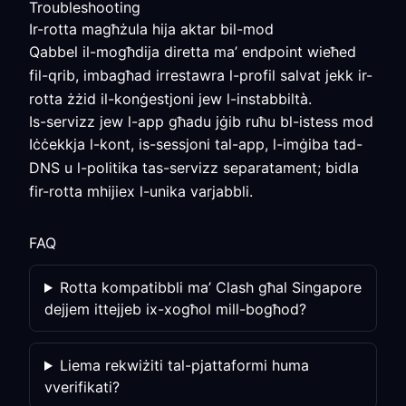
Troubleshooting
Ir-rotta magħżula hija aktar bil-mod
Qabbel il-mogħdija diretta ma’ endpoint wieħed
fil-qrib, imbagħad irrestawra l-profil salvat jekk ir-
rotta żżid il-konġestjoni jew l-instabbiltà.
Is-servizz jew l-app għadu jġib ruħu bl-istess mod
Iċċekkja l-kont, is-sessjoni tal-app, l-imġiba tad-
DNS u l-politika tas-servizz separatament; bidla
fir-rotta mhijiex l-unika varjabbli.
FAQ
Rotta kompatibbli ma’ Clash għal Singapore
dejjem ittejjeb ix-xogħol mill-bogħod?
Liema rekwiżiti tal-pjattaformi huma
vverifikati?