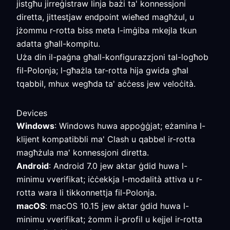
jistgħu jirreġistraw linja bażi ta' konnessjoni
diretta, jittestjaw endpoint wieħed magħżul, u
jżommu r-rotta biss meta l-imġiba mkejla tkun
adatta għall-kompitu.
Uża din il-paġna għall-konfigurazzjoni tal-logħob
fil-Polonja; l-għażla tar-rotta hija gwida għal
tqabbil, mhux wegħda ta' aċċess jew veloċità.
Devices
Windows
: Windows huwa appoġġjat; eżamina l-
klijent kompatibbli ma' Clash u qabbel ir-rotta
magħżula ma' konnessjoni diretta.
Android
: Android 7.0 jew aktar ġdid huwa l-
minimu vverifikat; iċċekkja l-modalità attiva u r-
rotta wara li tikkonnettja fil-Polonja.
macOS
: macOS 10.15 jew aktar ġdid huwa l-
minimu vverifikat; żomm il-profil u kejjel ir-rotta