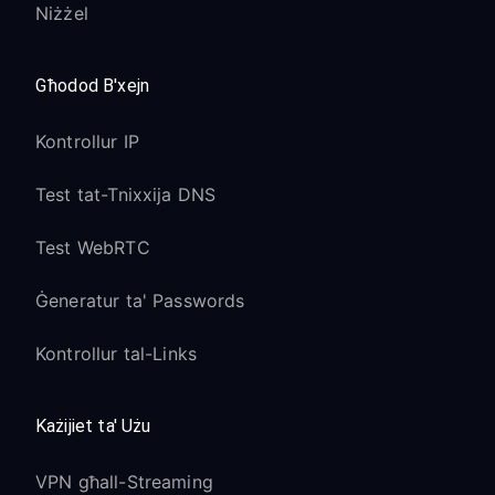
Niżżel
Għodod B'xejn
Kontrollur IP
Test tat-Tnixxija DNS
Test WebRTC
Ġeneratur ta' Passwords
Kontrollur tal-Links
Każijiet ta' Użu
VPN għall-Streaming