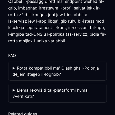
Qabbel il-passaġġ dirett ma' endpoint wieħed fil-
qrib, imbagħad irrestawra l-profil salvat jekk ir-
rotta żżid il-konġestjoni jew l-instabbiltà.
Is-servizz jew l-app jibqa' jġib ruħu bl-istess mod
Iċċekkja separatament il-kont, is-sessjoni tal-app,
l-imġiba tad-DNS u l-politika tas-servizz; bidla fir-
rotta mhijiex l-unika varjabbli.
FAQ
Rotta kompatibbli ma' Clash għall-Polonja
dejjem ittejjeb il-logħob?
Liema rekwiżiti tal-pjattaformi huma
vverifikati?
Related guides