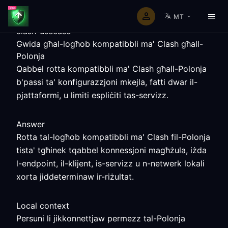
MT
clash-usecase
Gwida għal-logħob kompatibbli ma' Clash għall-
Polonja
Qabbel rotta kompatibbli ma' Clash għall-Polonja
b'passi ta' konfigurazzjoni mkejla, fatti dwar il-
pjattaformi, u limiti espliċiti tas-servizz.
Answer
Rotta tal-logħob kompatibbli ma' Clash fil-Polonja
tista' tgħinek tqabbel konnessjoni magħżula, iżda
l-endpoint, il-klijent, is-servizz u n-netwerk lokali
xorta jiddeterminaw ir-riżultat.
Local context
Persuni li jikkonnettjaw permezz tal-Polonja