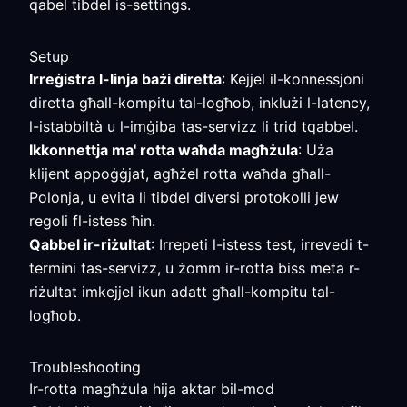
qabel tibdel is-settings.
Setup
Irreġistra l-linja bażi diretta
: Kejjel il-konnessjoni
diretta għall-kompitu tal-logħob, inklużi l-latency,
l-istabbiltà u l-imġiba tas-servizz li trid tqabbel.
Ikkonnettja ma' rotta waħda magħżula
: Uża
klijent appoġġjat, agħżel rotta waħda għall-
Polonja, u evita li tibdel diversi protokolli jew
regoli fl-istess ħin.
Qabbel ir-riżultat
: Irrepeti l-istess test, irrevedi t-
termini tas-servizz, u żomm ir-rotta biss meta r-
riżultat imkejjel ikun adatt għall-kompitu tal-
logħob.
Troubleshooting
Ir-rotta magħżula hija aktar bil-mod