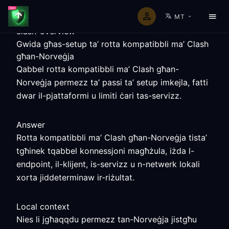
MT
clash-overview
Gwida għas-setup ta’ rotta kompatibbli ma’ Clash
għan-Norveġja
Qabbel rotta kompatibbli ma’ Clash għan-
Norveġja permezz ta’ passi ta’ setup imkejla, fatti
dwar il-pjattaformi u limiti ċari tas-servizz.
Answer
Rotta kompatibbli ma’ Clash għan-Norveġja tista’
tgħinek tqabbel konnessjoni magħżula, iżda l-
endpoint, il-klijent, is-servizz u n-netwerk lokali
xorta jiddeterminaw ir-riżultat.
Local context
Nies li jgħaqqdu permezz tan-Norveġja jistgħu