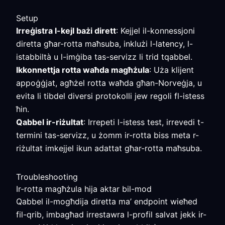
Setup
Irreġistra l-kejl bażi dirett
: Kejjel il-konnessjoni
diretta għar-rotta maħsuba, inklużi l-latency, l-
istabbiltà u l-imġiba tas-servizz li trid tqabbel.
Ikkonnettja rotta waħda magħżula
: Uża klijent
appoġġjat, agħżel rotta waħda għan-Norveġja, u
evita li tibdel diversi protokolli jew regoli fl-istess
ħin.
Qabbel ir-riżultat
: Irrepeti l-istess test, irrevedi t-
termini tas-servizz, u żomm ir-rotta biss meta r-
riżultat imkejjel ikun adattat għar-rotta maħsuba.
Troubleshooting
Ir-rotta magħżula hija aktar bil-mod
Qabbel il-mogħdija diretta ma’ endpoint wieħed
fil-qrib, imbagħad irrestawra l-profil salvat jekk ir-