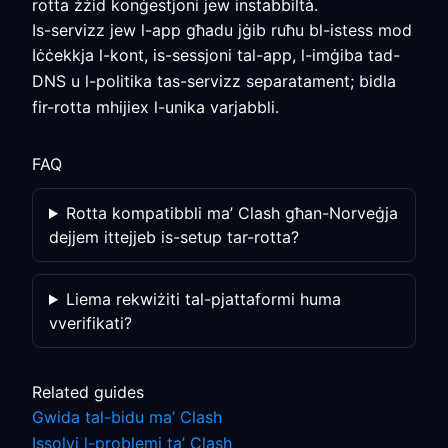
rotta żżid konġestjoni jew instabbiltà.
Is-servizz jew l-app għadu jġib ruħu bl-istess mod
Iċċekkja l-kont, is-sessjoni tal-app, l-imġiba tad-
DNS u l-politika tas-servizz separatament; bidla
fir-rotta mhijiex l-unika varjabbli.
FAQ
Rotta kompatibbli ma’ Clash għan-Norveġja
dejjem ittejjeb is-setup tar-rotta?
Liema rekwiżiti tal-pjattaformi huma
vverifikati?
Related guides
Gwida tal-bidu ma’ Clash
Issolvi l-problemi ta’ Clash