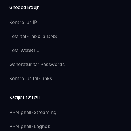
Għodod B'xejn
Kontrollur IP
Test tat-Tnixxija DNS
Test WebRTC
Ġeneratur ta' Passwords
Kontrollur tal-Links
Każijiet ta' Użu
VPN għall-Streaming
VPN għall-Logħob