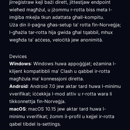
jirreġistraw kejl bażi dirett, jittestjaw endpoint
wieħed magħżul, u jżommu r-rotta biss meta l-
imġiba mkejla tkun adattata għall-kompitu.
Uża din il-paġna għas-setup ta’ rotta fin-Norveġja;
l-għażla tar-rotta hija gwida għal tqabbil, mhux
wegħda ta’ aċċess, veloċità jew anonimità.
Devices
Windows
: Windows huwa appoġġjat; eżamina l-
klijent kompatibbli ma’ Clash u qabbel ir-rotta
magħżula ma’ konnessjoni diretta.
Android
: Android 7.0 jew aktar tard huwa l-minimu
vverifikat; iċċekkja l-mod attiv u r-rotta wara li
tikkonnettja fin-Norveġja.
macOS
: macOS 10.15 jew aktar tard huwa l-
minimu vverifikat; żomm il-profil u kejjel ir-rotta
qabel tibdel is-settings.