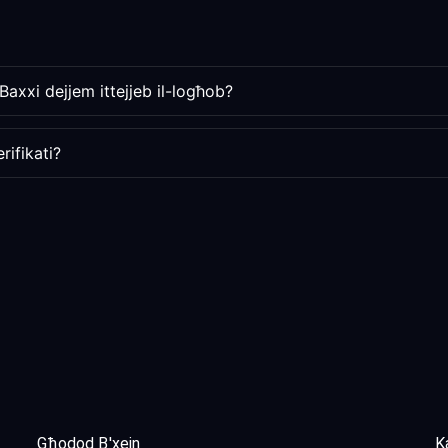
-Baxxi dejjem ittejjeb il-logħob?
rifikati?
Għodod B'xejn
Ka