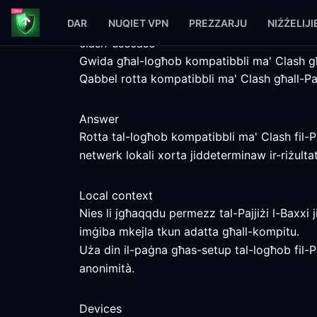
DAR
NUQIET VPN
PREZZARJU
NIŻŻELIJI
clash-usecase
Gwida għal-logħob kompatibbli ma' Clash għa
Qabbel rotta kompatibbli ma' Clash għall-Pajji
Answer
Rotta tal-logħob kompatibbli ma' Clash fil-Paj
netwerk lokali xorta jiddeterminaw ir-riżultat
Local context
Nies li jgħaqqdu permezz tal-Pajjiżi l-Baxxi 
imġiba mkejla tkun adatta għall-kompitu.
Uża din il-paġna għas-setup tal-logħob fil-Pa
anonimità.
Devices