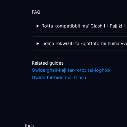
FAQ
Rotta kompatibbli ma' Clash fil-Pajjiżi l
Liema rekwiżiti tal-pjattaformi huma vve
Related guides
Gwida għall-kejl tar-rotot tal-logħob
Gwida tal-bidu ma' Clash
Ibda