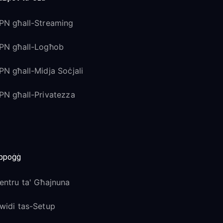
PN għall-Streaming
PN għall-Logħob
PN għall-Midja Soċjali
PN għall-Privatezza
ppoġġ
entru ta' Għajnuna
widi tas-Setup