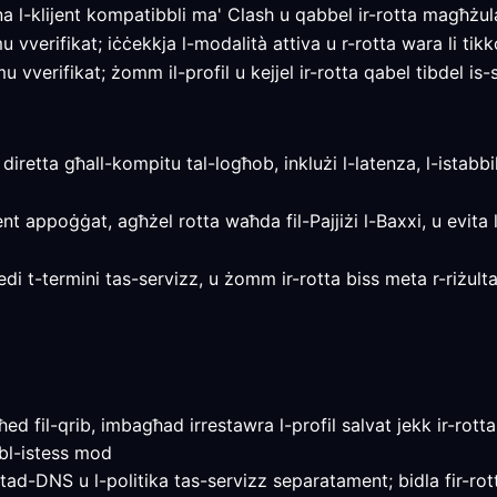
l-klijent kompatibbli ma' Clash u qabbel ir-rotta magħżula
vverifikat; iċċekkja l-modalità attiva u r-rotta wara li tikkon
vverifikat; żomm il-profil u kejjel ir-rotta qabel tibdel is-s
i diretta għall-kompitu tal-logħob, inklużi l-latenza, l-istab
ent appoġġat, agħżel rotta waħda fil-Pajjiżi l-Baxxi, u evita l
revedi t-termini tas-servizz, u żomm ir-rotta biss meta r-riżul
d fil-qrib, imbagħad irrestawra l-profil salvat jekk ir-rotta
bl-istess mod
 tad-DNS u l-politika tas-servizz separatament; bidla fir-rott