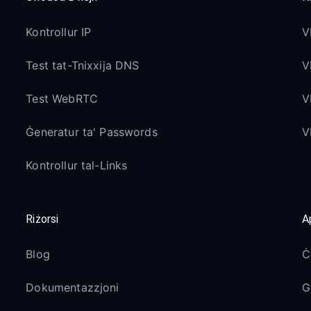
Kontrollur IP
V
Test tat-Tnixxija DNS
V
Test WebRTC
V
Ġeneratur ta' Passwords
V
Kontrollur tal-Links
Riżorsi
A
Blog
Ċ
Dokumentazzjoni
G