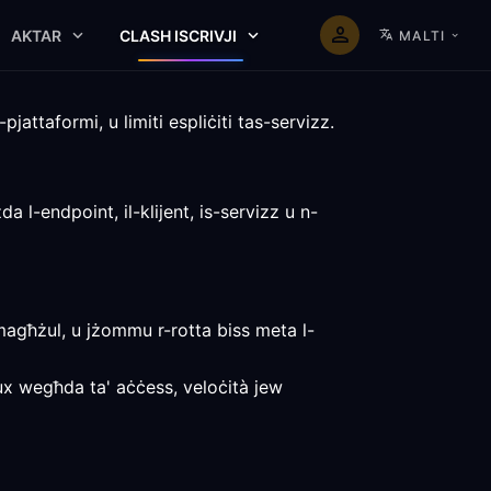
AKTAR
CLASH ISCRIVJI
MALTI
jattaformi, u limiti espliċiti tas-servizz.
 l-endpoint, il-klijent, is-servizz u n-
 magħżul, u jżommu r-rotta biss meta l-
hux wegħda ta' aċċess, veloċità jew