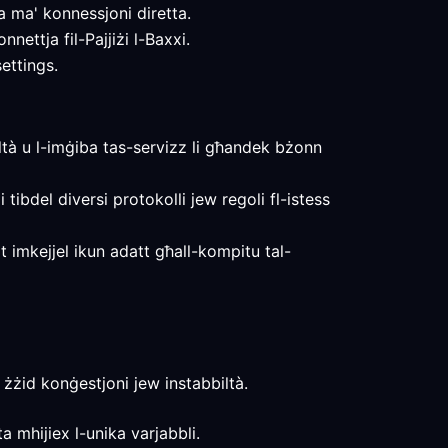
 ma' konnessjoni diretta.
nettja fil-Pajjiżi l-Baxxi.
ettings.
biltà u l-imġiba tas-servizz li għandek bżonn
i tibdel diversi protokolli jew regoli fl-istess
tat imkejjel ikun adatt għall-kompitu tal-
 żżid konġestjoni jew instabbiltà.
a mhijiex l-unika varjabbli.