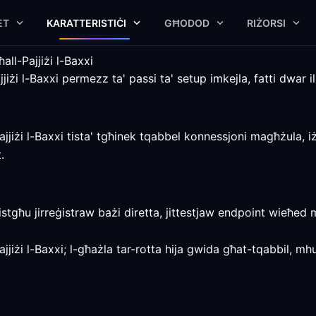
ET
KARATTERISTIĊI
GĦODOD
RIŻORSI
ll-Pajjiżi l-Baxxi
żi l-Baxxi permezz ta' passi ta' setup imkejla, fatti dwar il-p
jiżi l-Baxxi tista' tgħinek tqabbel konnessjoni magħżula, iżda
.
jistgħu jirreġistraw bażi diretta, jittestjaw endpoint wieħed
jjiżi l-Baxxi; l-għażla tar-rotta hija gwida għat-tqabbil, m