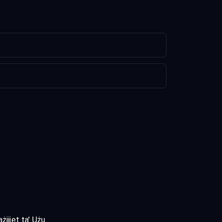
żijiet ta' Użu