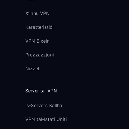
X'inhu VPN
Karatteristiċi
VPN B'xejn
Prezzazzjoni
Niżżel
Server tal-VPN
Is-Servers Kollha
VPN tal-Istati Uniti