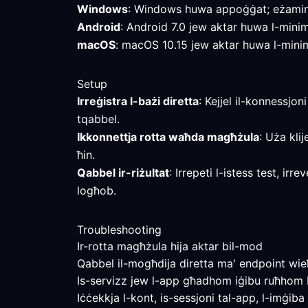
Windows
: Windows huwa appoġġat; eżamina 
Android
: Android 7.0 jew aktar huwa l-minimu 
macOS
: macOS 10.15 jew aktar huwa l-minimu 
Setup
Irreġistra l-bażi diretta
: Kejjel il-konnessjon
tqabbel.
Ikkonnettja rotta waħda magħżula
: Uża klij
ħin.
Qabbel ir-riżultat
: Irrepeti l-istess test, ir
logħob.
Troubleshooting
Ir-rotta magħżula hija aktar bil-mod
Qabbel il-mogħdija diretta ma' endpoint wieħe
Is-servizz jew l-app għadhom iġibu ruħhom 
Iċċekkja l-kont, is-sessjoni tal-app, l-imġiba