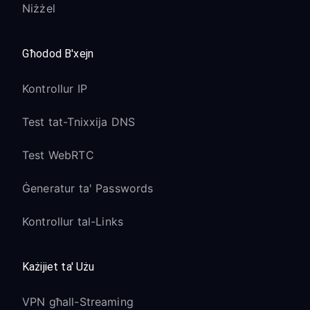
Niżżel
Għodod B'xejn
Kontrollur IP
Test tat-Tnixxija DNS
Test WebRTC
Ġeneratur ta' Passwords
Kontrollur tal-Links
Każijiet ta' Użu
VPN għall-Streaming