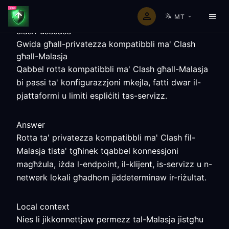
MT
clash-usecase
Gwida għall-privatezza kompatibbli ma' Clash
għall-Malasja
Qabbel rotta kompatibbli ma' Clash għall-Malasja
bi passi ta' konfigurazzjoni mkejla, fatti dwar il-
pjattaformi u limiti espliċiti tas-servizz.
Answer
Rotta ta' privatezza kompatibbli ma' Clash fil-
Malasja tista' tgħinek tqabbel konnessjoni
magħżula, iżda l-endpoint, il-klijent, is-servizz u n-
netwerk lokali għadhom jiddeterminaw ir-riżultat.
Local context
Nies li jikkonnettjaw permezz tal-Malasja jistgħu