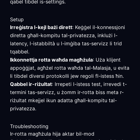
qabel tibdel is-settings.
Setup
Irreġistra l-kejl bażi dirett
: Keġġel il-konnessjoni
diretta għall-kompitu tal-privatezza, inklużi l-
latency, l-istabbiltà u l-imġiba tas-servizz li trid
tqabbel.
Ikkonnettja rotta waħda magħżula
: Uża klijent
appoġġjat, agħżel rotta waħda tal-Malasja, u evita
li tibdel diversi protokolli jew regoli fl-istess ħin.
Qabbel ir-riżultat
: Irrepeti l-istess test, irrevedi t-
termini tas-servizz, u żomm ir-rotta biss meta r-
riżultat mkejjel ikun adatta għall-kompitu tal-
privatezza.
Troubleshooting
Ir-rotta magħżula hija aktar bil-mod