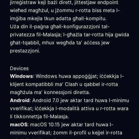
jirreġistraw kejl bażi dirett, jittestjaw endpoint
wieħed magħżul, u jżommu r-rotta biss meta l-
imġiba mkejla tkun adatta għall-kompitu.
Uża din il-paġna għall-konfigurazzjoni tal-
privatezza fil-Malasja; l-għażla tar-rotta hija gwida
għat-tqabbil, mhux wegħda ta' aċċess jew
prestazzjoni.
Devices
Windows
: Windows huwa appoġġjat; iċċekkja l-
klijent kompatibbli ma' Clash u qabbel ir-rotta
magħżula ma' konnessjoni diretta.
Android
: Android 7.0 jew aktar tard huwa l-minimu
vverifikat; iċċekkja l-modalità attiva u r-rotta wara
li tikkonnettja fil-Malasja.
macOS
: macOS 10.15 jew aktar tard huwa l-
minimu vverifikat; żomm il-profil u kejjel ir-rotta