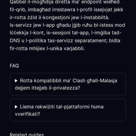
Qabbel il-mogħdija diretta ma' endpoint wieħed
fil-qrib, imbagħad irrestawra l-profil issejvjat jekk
ir-rotta żżid il-konġestjoni jew l-instabbiltà.
Is-servizz jew l-app għadu jġib ruħu bl-istess mod
Iċċekkja l-kont, is-sessjoni tal-app, l-imġiba tad-
DNS u l-politika tas-servizz separatament; bidla
fir-rotta mhijiex l-unika varjabbli.
FAQ
Rotta kompatibbli ma' Clash għall-Malasja
dejjem ittejjeb il-privatezza?
Liema rekwiżiti tal-pjattaformi huma
vverifikati?
Related guides