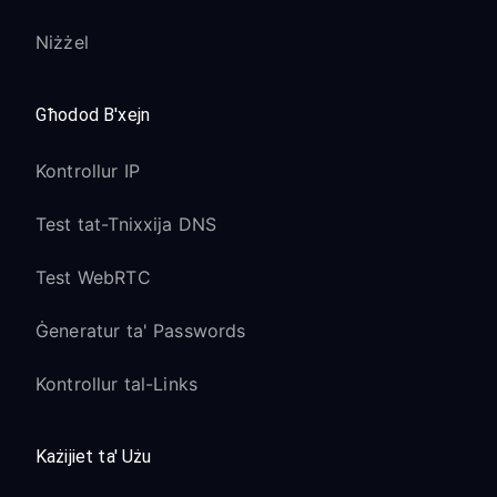
Niżżel
Għodod B'xejn
Kontrollur IP
Test tat-Tnixxija DNS
Test WebRTC
Ġeneratur ta' Passwords
Kontrollur tal-Links
Każijiet ta' Użu