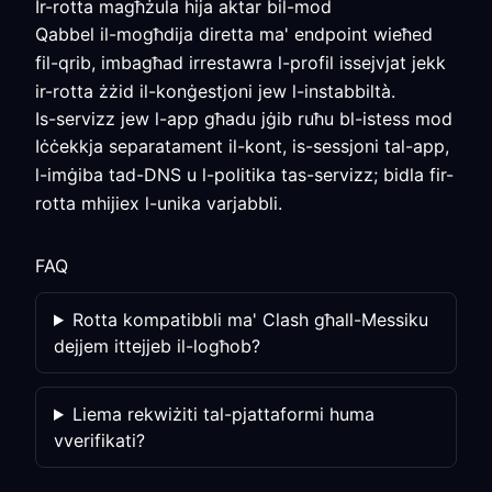
Ir-rotta magħżula hija aktar bil-mod
Qabbel il-mogħdija diretta ma' endpoint wieħed
fil-qrib, imbagħad irrestawra l-profil issejvjat jekk
ir-rotta żżid il-konġestjoni jew l-instabbiltà.
Is-servizz jew l-app għadu jġib ruħu bl-istess mod
Iċċekkja separatament il-kont, is-sessjoni tal-app,
l-imġiba tad-DNS u l-politika tas-servizz; bidla fir-
rotta mhijiex l-unika varjabbli.
FAQ
Rotta kompatibbli ma' Clash għall-Messiku
dejjem ittejjeb il-logħob?
Liema rekwiżiti tal-pjattaformi huma
vverifikati?