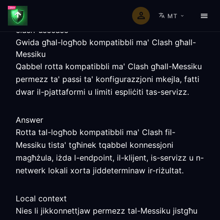
MT
clash-usecase
Gwida għal-logħob kompatibbli ma' Clash għall-
Messiku
Qabbel rotta kompatibbli ma' Clash għall-Messiku
permezz ta' passi ta' konfigurazzjoni mkejla, fatti
dwar il-pjattaformi u limiti espliċiti tas-servizz.
Answer
Rotta tal-logħob kompatibbli ma' Clash fil-
Messiku tista' tgħinek tqabbel konnessjoni
magħżula, iżda l-endpoint, il-klijent, is-servizz u n-
netwerk lokali xorta jiddeterminaw ir-riżultat.
Local context
Nies li jikkonnettjaw permezz tal-Messiku jistgħu