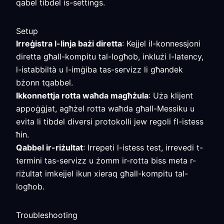
qabel tibdel is-settings.
Setup
Irreġistra l-linja bażi diretta
: Kejjel il-konnessjoni
diretta għall-kompitu tal-logħob, inklużi l-latency,
l-istabbiltà u l-imġiba tas-servizz li għandek
bżonn tqabbel.
Ikkonnettja rotta waħda magħżula
: Uża klijent
appoġġjat, agħżel rotta waħda għall-Messiku u
evita li tibdel diversi protokolli jew regoli fl-istess
ħin.
Qabbel ir-riżultat
: Irrepeti l-istess test, irrevedi t-
termini tas-servizz u żomm ir-rotta biss meta r-
riżultat imkejjel ikun xieraq għall-kompitu tal-
logħob.
Troubleshooting