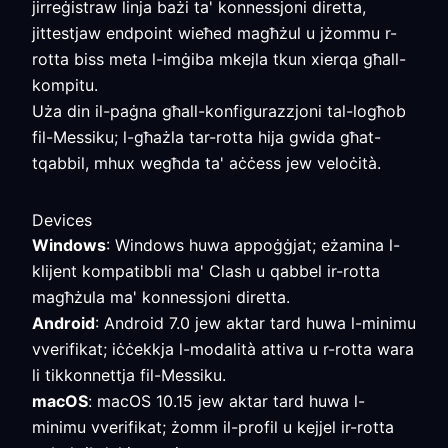
jirreġistraw linja bażi ta' konnessjoni diretta,
jittestjaw endpoint wieħed magħżul u jżommu r-
rotta biss meta l-imġiba mkejla tkun xierqa għall-
kompitu.
Uża din il-paġna għall-konfigurazzjoni tal-logħob
fil-Messiku; l-għażla tar-rotta hija gwida għat-
tqabbil, mhux wegħda ta' aċċess jew veloċità.
Devices
Windows
: Windows huwa appoġġjat; eżamina l-
klijent kompatibbli ma' Clash u qabbel ir-rotta
magħżula ma' konnessjoni diretta.
Android
: Android 7.0 jew aktar tard huwa l-minimu
vverifikat; iċċekkja l-modalità attiva u r-rotta wara
li tikkonnettja fil-Messiku.
macOS
: macOS 10.15 jew aktar tard huwa l-
minimu vverifikat; żomm il-profil u kejjel ir-rotta