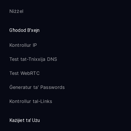
Niżżel
Għodod B'xejn
Kontrollur IP
Test tat-Tnixxija DNS
Test WebRTC
Ġeneratur ta' Passwords
Kontrollur tal-Links
Każijiet ta' Użu