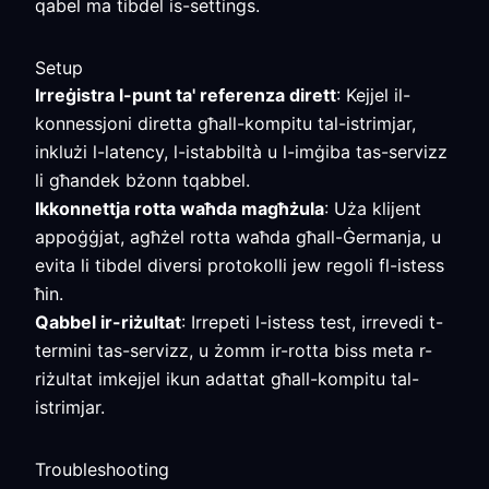
qabel ma tibdel is-settings.
Setup
Irreġistra l-punt ta' referenza dirett
: Kejjel il-
konnessjoni diretta għall-kompitu tal-istrimjar,
inklużi l-latency, l-istabbiltà u l-imġiba tas-servizz
li għandek bżonn tqabbel.
Ikkonnettja rotta waħda magħżula
: Uża klijent
appoġġjat, agħżel rotta waħda għall-Ġermanja, u
evita li tibdel diversi protokolli jew regoli fl-istess
ħin.
Qabbel ir-riżultat
: Irrepeti l-istess test, irrevedi t-
termini tas-servizz, u żomm ir-rotta biss meta r-
riżultat imkejjel ikun adattat għall-kompitu tal-
istrimjar.
Troubleshooting