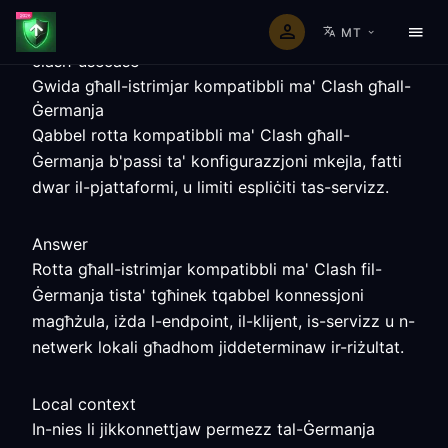
MT
clash-usecase
Gwida għall-istrimjar kompatibbli ma' Clash għall-
Ġermanja
Qabbel rotta kompatibbli ma' Clash għall-
Ġermanja b'passi ta' konfigurazzjoni mkejla, fatti
dwar il-pjattaformi, u limiti espliċiti tas-servizz.
Answer
Rotta għall-istrimjar kompatibbli ma' Clash fil-
Ġermanja tista' tgħinek tqabbel konnessjoni
magħżula, iżda l-endpoint, il-klijent, is-servizz u n-
netwerk lokali għadhom jiddeterminaw ir-riżultat.
Local context
In-nies li jikkonnettjaw permezz tal-Ġermanja