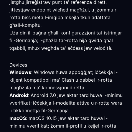
jistgħu jirreġistraw punt ta' referenza dirett,
jittestjaw endpoint wieħed magħżul, u jżommu r-
rotta biss meta l-imġiba mkejla tkun adattata
għall-kompitu.
Uża din il-paġna għall-konfigurazzjoni tal-istrimjar
fil-Ġermanja; l-għażla tar-rotta hija gwida għal
tqabbil, mhux wegħda ta' aċċess jew veloċità.
Devices
Windows
: Windows huwa appoġġjat; iċċekkja l-
klijent kompatibbli ma' Clash u qabbel ir-rotta
magħżula ma' konnessjoni diretta.
Android
: Android 7.0 jew aktar tard huwa l-minimu
vverifikat; iċċekkja l-modalità attiva u r-rotta wara
li tikkonnettja fil-Ġermanja.
macOS
: macOS 10.15 jew aktar tard huwa l-
minimu vverifikat; żomm il-profil u kejjel ir-rotta