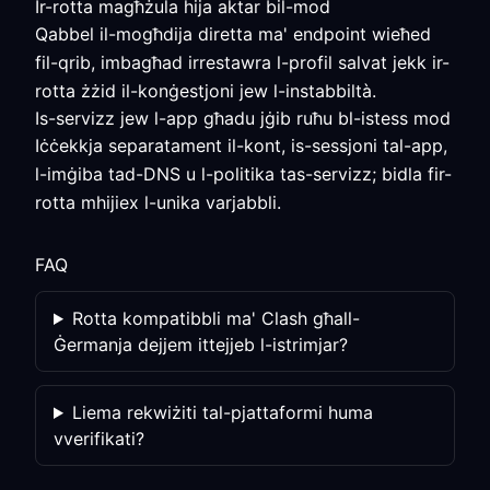
Ir-rotta magħżula hija aktar bil-mod
Qabbel il-mogħdija diretta ma' endpoint wieħed
fil-qrib, imbagħad irrestawra l-profil salvat jekk ir-
rotta żżid il-konġestjoni jew l-instabbiltà.
Is-servizz jew l-app għadu jġib ruħu bl-istess mod
Iċċekkja separatament il-kont, is-sessjoni tal-app,
l-imġiba tad-DNS u l-politika tas-servizz; bidla fir-
rotta mhijiex l-unika varjabbli.
FAQ
Rotta kompatibbli ma' Clash għall-
Ġermanja dejjem ittejjeb l-istrimjar?
Liema rekwiżiti tal-pjattaformi huma
vverifikati?