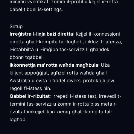
minimu vverifikat; żomm il-profil u kejjel ir-rotta
qabel tibdel is-settings.
Setup
Irreġistra l-linja bażi diretta
: Kejjel il-konnessjoni
diretta għall-kompitu tal-logħob, inklużi l-latenza,
l-istabbiltà u l-imġiba tas-servizz li għandek
bżonn tqabbel.
Ikkonnettja ma' rotta waħda magħżula
: Uża
klijent appoġġjat, agħżel rotta waħda għall-
Awstralja u evita li tibdel diversi protokolli jew
regoli fl-istess ħin.
Qabbel ir-riżultat
: Irrepeti l-istess test, irrevedi t-
termini tas-servizz u żomm ir-rotta biss meta r-
riżultat imkejjel ikun xieraq għall-kompitu tal-
logħob.