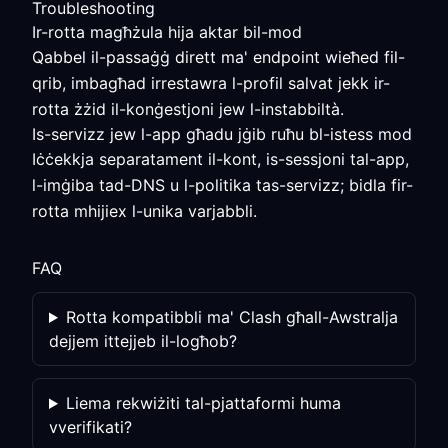
Troubleshooting
Ir-rotta magħżula hija aktar bil-mod
Qabbel il-passaġġ dirett ma' endpoint wieħed fil-
qrib, imbagħad irrestawra l-profil salvat jekk ir-
rotta żżid il-konġestjoni jew l-instabbiltà.
Is-servizz jew l-app għadu jġib ruħu bl-istess mod
Iċċekkja separatament il-kont, is-sessjoni tal-app,
l-imġiba tad-DNS u l-politika tas-servizz; bidla fir-
rotta mhijiex l-unika varjabbli.
FAQ
Rotta kompatibbli ma' Clash għall-Awstralja
dejjem ittejjeb il-logħob?
Liema rekwiżiti tal-pjattaformi huma
vverifikati?