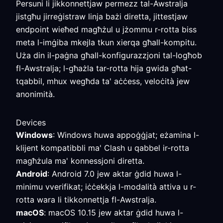
Persuni li jikkonnettjaw permezz tal-Awstralja
jistgħu jirreġistraw linja bażi diretta, jittestjaw
endpoint wieħed magħżul u jżommu r-rotta biss
meta l-imġiba mkejla tkun xierqa għall-kompitu.
Uża din il-paġna għall-konfigurazzjoni tal-logħob
fl-Awstralja; l-għażla tar-rotta hija gwida għat-
tqabbil, mhux wegħda ta' aċċess, veloċità jew
anonimità.
Devices
Windows
: Windows huwa appoġġjat; eżamina l-
klijent kompatibbli ma' Clash u qabbel ir-rotta
magħżula ma' konnessjoni diretta.
Android
: Android 7.0 jew aktar ġdid huwa l-
minimu vverifikat; iċċekkja l-modalità attiva u r-
rotta wara li tikkonnettja fl-Awstralja.
macOS
: macOS 10.15 jew aktar ġdid huwa l-