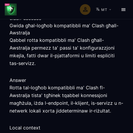
MT
clash-usecase
Gwida għal-logħob kompatibbli ma' Clash għall-
Awstralja
Qabbel rotta kompatibbli ma' Clash għall-
Awstralja permezz ta' passi ta' konfigurazzjoni
mkejla, fatti dwar il-pjattaformi u limiti espliċiti
tas-servizz.
Answer
Rotta tal-logħob kompatibbli ma' Clash fl-
Awstralja tista' tgħinek tqabbel konnessjoni
magħżula, iżda l-endpoint, il-klijent, is-servizz u n-
netwerk lokali xorta jiddeterminaw ir-riżultat.
Local context