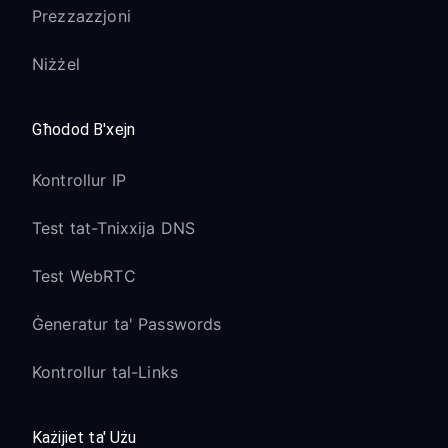
Prezzazzjoni
Niżżel
Għodod B'xejn
Kontrollur IP
Test tat-Tnixxija DNS
Test WebRTC
Ġeneratur ta' Passwords
Kontrollur tal-Links
Każijiet ta' Użu