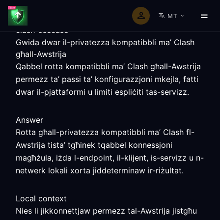
MT
clash-usecase
Gwida dwar il-privatezza kompatibbli ma’ Clash
għall-Awstrija
Qabbel rotta kompatibbli ma’ Clash għall-Awstrija
permezz ta’ passi ta’ konfigurazzjoni mkejla, fatti
dwar il-pjattaformi u limiti espliċiti tas-servizz.
Answer
Rotta għall-privatezza kompatibbli ma’ Clash fl-
Awstrija tista’ tgħinek tqabbel konnessjoni
magħżula, iżda l-endpoint, il-klijent, is-servizz u n-
netwerk lokali xorta jiddeterminaw ir-riżultat.
Local context
Nies li jikkonnettjaw permezz tal-Awstrija jistgħu