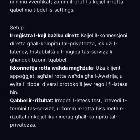
minimu vverifikat; żomm il-profil u kejjel ir-rotta
qabel ma tibdel is-settings.
Setup
Irreġistra l-kejl bażiku dirett
: Kejjel il-konnessjoni
diretta għall-kompitu tal-privatezza, inklużi l-
latency, l-istabbiltà u l-imġiba tas-servizz li
għandek bżonn tqabbel.
Ikkonnettja rotta waħda magħżula
: Uża klijent
appoġġjat, agħżel rotta waħda għall-Awstrija, u
evita li tibdel diversi protokolli jew regoli fl-istess
ħin.
Qabbel ir-riżultat
: Irrepeti l-istess test, irrevedi t-
termini tas-servizz, u żomm ir-rotta biss meta r-
riżultat imkejjel ikun xieraq għall-kompitu tal-
privatezza.