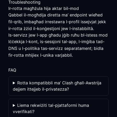
Troubleshooting
Ir-rotta magħżula hija aktar bil-mod
Qabbel il-mogħdija diretta ma’ endpoint wieħed
fil-qrib, imbagħad irrestawra l-profil issejvjat jekk
ir-rotta żżid il-konġestjoni jew l-instabbiltà.
Is-servizz jew l-app għadu jġib ruħu bl-istess mod
Iċċekkja l-kont, is-sessjoni tal-app, l-imġiba tad-
DNS u l-politika tas-servizz separatament; bidla
fir-rotta mhijiex l-unika varjabbli.
FAQ
Rotta kompatibbli ma’ Clash għall-Awstrija
dejjem ittejjeb il-privatezza?
Liema rekwiżiti tal-pjattaformi huma
vverifikati?