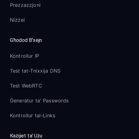
Prezzazzjoni
Niżżel
Għodod B'xejn
Kontrollur IP
Test tat-Tnixxija DNS
Test WebRTC
Ġeneratur ta' Passwords
Kontrollur tal-Links
Każijiet ta' Użu