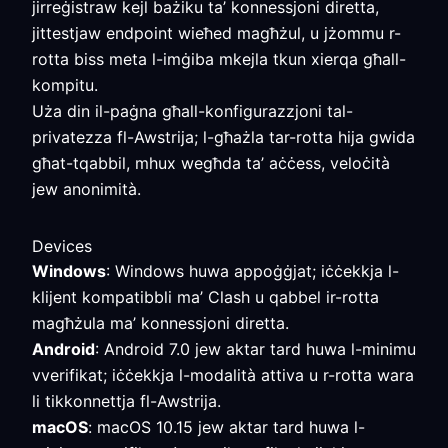
jirreġistraw kejl bażiku ta’ konnessjoni diretta,
jittestjaw endpoint wieħed magħżul, u jżommu r-
rotta biss meta l-imġiba mkejla tkun xierqa għall-
kompitu.
Uża din il-paġna għall-konfigurazzjoni tal-
privatezza fl-Awstrija; l-għażla tar-rotta hija gwida
għat-tqabbil, mhux wegħda ta’ aċċess, veloċità
jew anonimità.
Devices
Windows
: Windows huwa appoġġjat; iċċekkja l-
klijent kompatibbli ma’ Clash u qabbel ir-rotta
magħżula ma’ konnessjoni diretta.
Android
: Android 7.0 jew aktar tard huwa l-minimu
vverifikat; iċċekkja l-modalità attiva u r-rotta wara
li tikkonnettja fl-Awstrija.
macOS
: macOS 10.15 jew aktar tard huwa l-