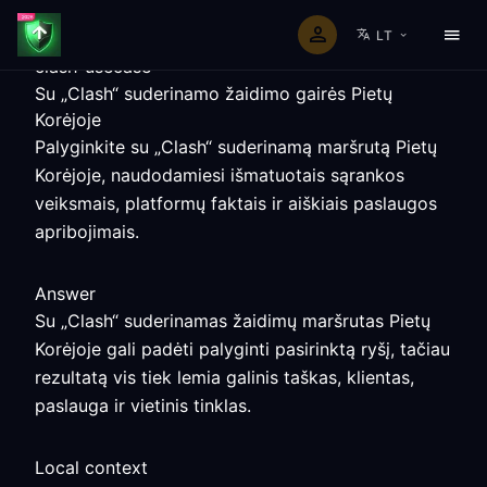
LT
clash-usecase
Su „Clash“ suderinamo žaidimo gairės Pietų
Korėjoje
Palyginkite su „Clash“ suderinamą maršrutą Pietų
Korėjoje, naudodamiesi išmatuotais sąrankos
veiksmais, platformų faktais ir aiškiais paslaugos
apribojimais.
Answer
Su „Clash“ suderinamas žaidimų maršrutas Pietų
Korėjoje gali padėti palyginti pasirinktą ryšį, tačiau
rezultatą vis tiek lemia galinis taškas, klientas,
paslauga ir vietinis tinklas.
Local context