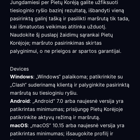
Jungdamiesi per Pietų Korėją galite užfiksuoti
tiesioginio ryšio bazinį rezultatą, išbandyti vieną
pasirinktą galinį tašką ir pasilikti maršrutą tik tada,
kai išmatuotas veikimas atitinka užduotį.
Naudokite šį puslapį žaidimų sąrankai Pietų
Korėjoje; maršruto pasirinkimas skirtas
palyginimui, o ne prieigos ar spartos garantijai.
Devices
Windows
: „Windows“ palaikoma; patikrinkite su
„Clash“ suderinamą klientą ir palyginkite pasirinktą
maršrutą su tiesioginiu ryšiu.
Android
: „Android“ 7.0 arba naujesnė versija yra
patikrintas minimumas; prisijungę Pietų Korėjoje
patikrinkite aktyvų režimą ir maršrutą.
macOS
: „macOS“ 10.15 arba naujesnė versija yra
patikrintas minimumas; išsaugokite profilį ir