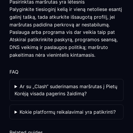
Pasirinktas maršrutas yra lėtesnis
Palyginkite tiesioginį kelią ir vieną netoliese esantį
galinį tašką, tada atkurkite išsaugotą profilį, jei
maršrutas padidina perkrovą ar nestabilumą.
Paslauga arba programa vis dar veikia taip pat
Atskirai patikrinkite paskyrą, programos seansą,
DNS veikimą ir paslaugos politiką; maršruto
pakeitimas nėra vienintelis kintamasis.
FAQ
Ar su „Clash“ suderinamas maršrutas į Pietų
Korėją visada pagerins žaidimą?
Kokie platformų reikalavimai yra patikrinti?
Related guides