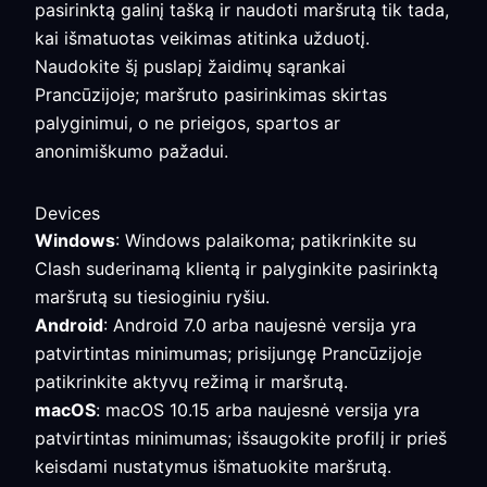
pasirinktą galinį tašką ir naudoti maršrutą tik tada,
kai išmatuotas veikimas atitinka užduotį.
Naudokite šį puslapį žaidimų sąrankai
Prancūzijoje; maršruto pasirinkimas skirtas
palyginimui, o ne prieigos, spartos ar
anonimiškumo pažadui.
Devices
Windows
: Windows palaikoma; patikrinkite su
Clash suderinamą klientą ir palyginkite pasirinktą
maršrutą su tiesioginiu ryšiu.
Android
: Android 7.0 arba naujesnė versija yra
patvirtintas minimumas; prisijungę Prancūzijoje
patikrinkite aktyvų režimą ir maršrutą.
macOS
: macOS 10.15 arba naujesnė versija yra
patvirtintas minimumas; išsaugokite profilį ir prieš
keisdami nustatymus išmatuokite maršrutą.