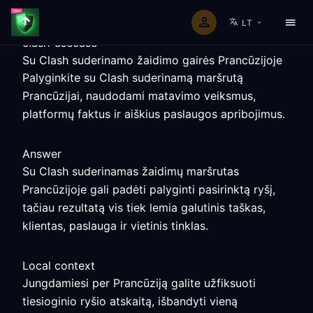
LT
clash-usecase
Su Clash suderinamo žaidimo gairės Prancūzijoje
Palyginkite su Clash suderinamą maršrutą
Prancūzijai, naudodami matavimo veiksmus,
platformų faktus ir aiškius paslaugos apribojimus.
Answer
Su Clash suderinamas žaidimų maršrutas
Prancūzijoje gali padėti palyginti pasirinktą ryšį,
tačiau rezultatą vis tiek lemia galutinis taškas,
klientas, paslauga ir vietinis tinklas.
Local context
Jungdamiesi per Prancūziją galite užfiksuoti
tiesioginio ryšio atskaitą, išbandyti vieną