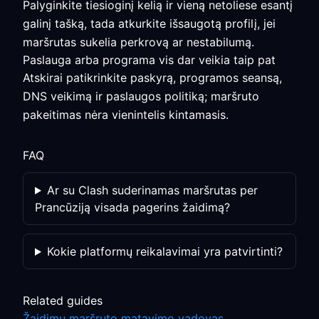
Palyginkite tiesioginį kelią ir vieną netoliese esantį
galinį tašką, tada atkurkite išsaugotą profilį, jei
maršrutas sukelia perkrovą ar nestabilumą.
Paslauga arba programa vis dar veikia taip pat
Atskirai patikrinkite paskyrą, programos seansą,
DNS veikimą ir paslaugos politiką; maršruto
pakeitimas nėra vienintelis kintamasis.
FAQ
Ar su Clash suderinamas maršrutas per
Prancūziją visada pagerins žaidimą?
Kokie platformų reikalavimai yra patvirtinti?
Related guides
Žaidimų maršruto matavimo vadovas