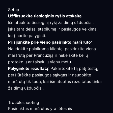
Setup
Užfiksuokite tiesioginio ryšio atskaitą
:
Išmatuokite tiesioginį ryšį žaidimų užduočiai,
įskaitant delsą, stabilumą ir paslaugos veikimą,
kurį norite palyginti.
Prisijunkite prie vieno pasirinkto maršruto
:
Naudokite palaikomą klientą, pasirinkite vieną
maršrutą per Prancūziją ir nekeiskite kelių
protokolų ar taisyklių vienu metu.
Palyginkite rezultatą
: Pakartokite tą patį testą,
peržiūrėkite paslaugos sąlygas ir naudokite
maršrutą tik tada, kai išmatuotas rezultatas tinka
žaidimų užduočiai.
Troubleshooting
Pasirinktas maršrutas yra lėtesnis