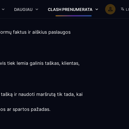
DAUGIAU
CLASH PRENUMERATA
L
rmų faktus ir aiškius paslaugos
s tiek lemia galinis taškas, klientas,
 tašką ir naudoti maršrutą tik tada, kai
gos ar spartos pažadas.