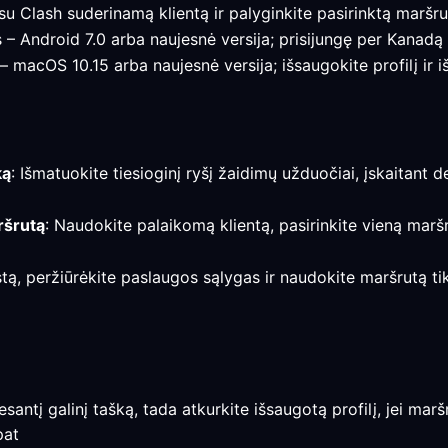
u Clash suderinamą klientą ir palyginkite pasirinktą maršrut
s – Android 7.0 arba naujesnė versija; prisijungę per Kanadą 
 – macOS 10.15 arba naujesnė versija; išsaugokite profilį ir
ką
: Išmatuokite tiesioginį ryšį žaidimų užduočiai, įskaitant d
ršrutą
: Naudokite palaikomą klientą, pasirinkite vieną marš
estą, peržiūrėkite paslaugos sąlygas ir naudokite maršrutą ti
e esantį galinį tašką, tada atkurkite išsaugotą profilį, jei ma
pat