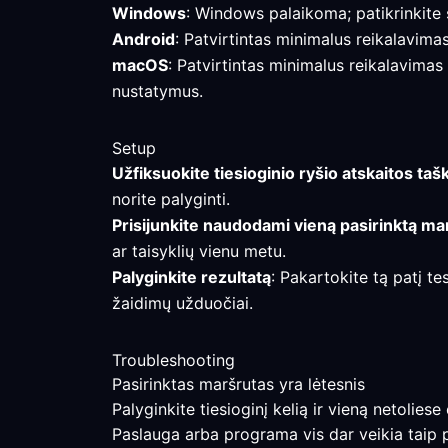
Windows
: Windows palaikoma; patikrinkite s
Android
: Patvirtintas minimalus reikalavima
macOS
: Patvirtintas minimalus reikalavimas
nustatymus.
Setup
Užfiksuokite tiesioginio ryšio atskaitos taš
norite palyginti.
Prisijunkite naudodami vieną pasirinktą ma
ar taisyklių vienu metu.
Palyginkite rezultatą
: Pakartokite tą patį t
žaidimų užduočiai.
Troubleshooting
Pasirinktas maršrutas yra lėtesnis
Palyginkite tiesioginį kelią ir vieną netolies
Paslauga arba programa vis dar veikia taip 