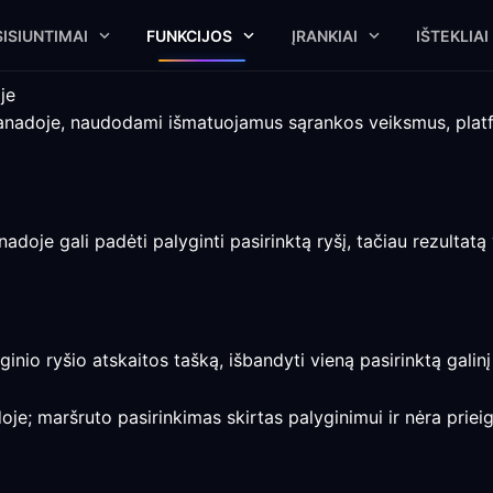
ISIUNTIMAI
FUNKCIJOS
ĮRANKIAI
IŠTEKLIAI
je
anadoje, naudodami išmatuojamus sąrankos veiksmus, platfo
je gali padėti palyginti pasirinktą ryšį, tačiau rezultatą vi
ginio ryšio atskaitos tašką, išbandyti vieną pasirinktą galinį
je; maršruto pasirinkimas skirtas palyginimui ir nėra priei