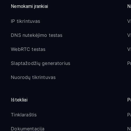
Nemokami įrankiai
N
IP tikrintuvas
V
DNS nutekėjimo testas
V
WebRTC testas
V
Slaptažodžių generatorius
P
Nuorodų tikrintuvas
Ištekliai
P
Tinklaraštis
P
Dokumentacija
N