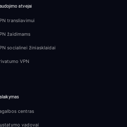
audojimo atvejai
PN transliavimui
PN žaidimams
PN socialinei žiniasklaidai
rivatumo VPN
alaikymas
agalbos centras
ustatymo vadovai