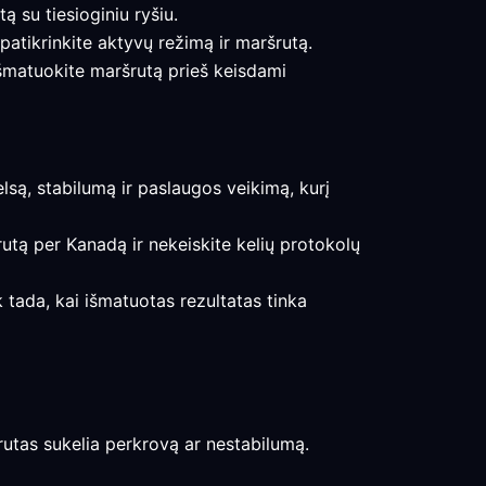
ą su tiesioginiu ryšiu.
patikrinkite aktyvų režimą ir maršrutą.
 išmatuokite maršrutą prieš keisdami
elsą, stabilumą ir paslaugos veikimą, kurį
rutą per Kanadą ir nekeiskite kelių protokolų
k tada, kai išmatuotas rezultatas tinka
ršrutas sukelia perkrovą ar nestabilumą.