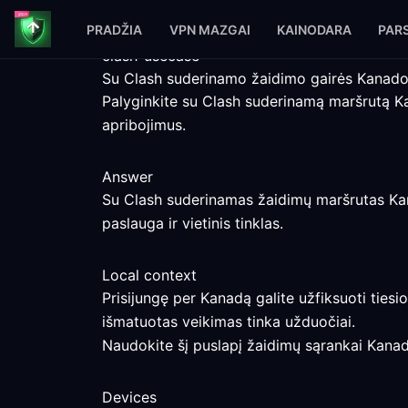
PRADŽIA
VPN MAZGAI
KAINODARA
PARS
clash-usecase
Su Clash suderinamo žaidimo gairės Kanado
Palyginkite su Clash suderinamą maršrutą K
apribojimus.
Answer
Su Clash suderinamas žaidimų maršrutas Kanado
paslauga ir vietinis tinklas.
Local context
Prisijungę per Kanadą galite užfiksuoti tiesio
išmatuotas veikimas tinka užduočiai.
Naudokite šį puslapį žaidimų sąrankai Kanado
Devices