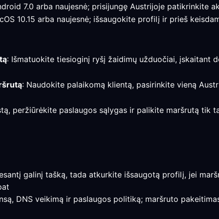
ndroid 7.0 arba naujesnė; prisijungę Austrijoje patikrinkite a
acOS 10.15 arba naujesnė; išsaugokite profilį ir prieš keisd
tą
: Išmatuokite tiesioginį ryšį žaidimų užduočiai, įskaitant 
ršrutą
: Naudokite palaikomą klientą, pasirinkite vieną Austr
stą, peržiūrėkite paslaugos sąlygas ir palikite maršrutą tik 
e esantį galinį tašką, tada atkurkite išsaugotą profilį, jei ma
pat
nsą, DNS veikimą ir paslaugos politiką; maršruto pakeitimas 