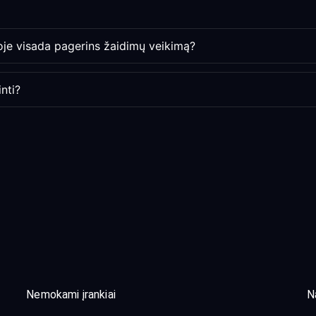
oje visada pagerins žaidimų veikimą?
nti?
Nemokami įrankiai
N