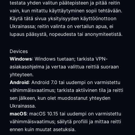
testata yhden valitun päätepisteen ja pitää reitin
vain, kun mitattu käyttäytyminen sopii tehtävään.
Käytä tätä sivua yksityisyyden käyttöönottoon
Ukrainassa; reitin valinta on vertailun apua, ei
lupaus pääsystä, nopeudesta tai anonymiteetistä.
Devices
Windows
: Windows tuetaan; tarkista VPN-
asiakasohjelma ja vertaa valittua reittiä suoraan
yhteyteen.
Android
: Android 7.0 tai uudempi on varmistettu
vähimmäisvaatimus; tarkista aktiivinen tila ja reitti
sen jälkeen, kun olet muodostanut yhteyden
Ukrainassa.
macOS
: macOS 10.15 tai uudempi on varmistettu
vähimmäisvaatimus; säilytä profiili ja mittaa reitti
ennen kuin muutat asetuksia.