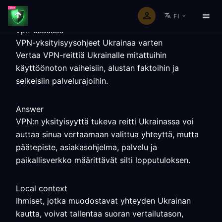
FI
vpn-usecase
VPN-yksityisyysohjeet Ukrainaa varten
Vertaa VPN-reittiä Ukrainalle mitattuihin
käyttöönoton vaiheisiin, alustan faktoihin ja
selkeisiin palvelurajoihin.
Answer
VPN:n yksityisyyttä tukeva reitti Ukrainassa voi
auttaa sinua vertaamaan valittua yhteyttä, mutta
päätepiste, asiakasohjelma, palvelu ja
paikallisverkko määrittävät silti lopputuloksen.
Local context
Ihmiset, jotka muodostavat yhteyden Ukrainan
kautta, voivat tallentaa suoran vertailutason,