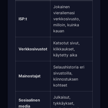
Jokainen
vierailemasi
ISP:t
verkkosivusto,
milloin, kuinka
kauan
Katsotut sivut,
Verkkosivustot
klikkaukset,
käytetty aika
Selaushistoria eri
sivustoilla,
Mainostajat
kiinnostuksen
kohteet
Julkaisut,
Sosiaalinen
tykkäykset,
media