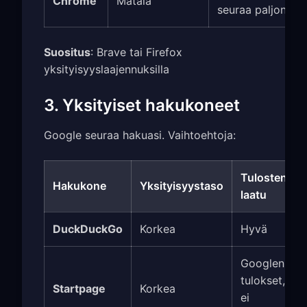
Chrome
Matala
seuraa paljon
Suositus
: Brave tai Firefox
yksityisyyslaajennuksilla
3. Yksityiset hakukoneet
Google seuraa hakuasi. Vaihtoehtoja:
Tulosten
Hakukone
Yksityisyystaso
laatu
DuckDuckGo
Korkea
Hyvä
Googlen
tulokset,
Startpage
Korkea
ei