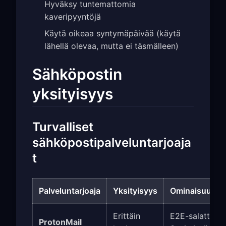
Hyväksy tuntemattomia
kaveripyyntöjä
Käytä oikeaa syntymäpäivää (käytä
lähellä olevaa, mutta ei täsmälleen)
Sähköpostin
yksityisyys
Turvalliset
sähköpostipalveluntarjoaja
t
Palveluntarjoaja
Yksityisyys
Ominaisuudet
Erittäin
E2E-salattu,
ProtonMail