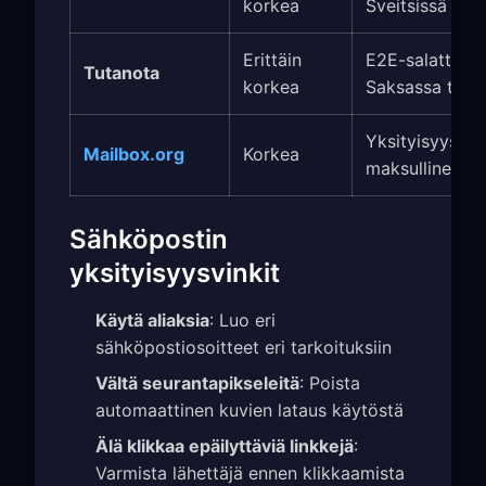
korkea
Sveitsissä toi
Erittäin
E2E-salattu,
Tutanota
korkea
Saksassa toim
Yksityisyyskes
Mailbox.org
Korkea
maksullinen
Sähköpostin
yksityisyysvinkit
Käytä aliaksia
: Luo eri
sähköpostiosoitteet eri tarkoituksiin
Vältä seurantapikseleitä
: Poista
automaattinen kuvien lataus käytöstä
Älä klikkaa epäilyttäviä linkkejä
:
Varmista lähettäjä ennen klikkaamista