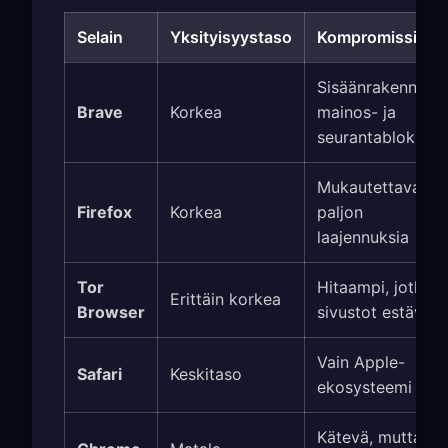
Selain
Yksityisyystaso
Kompromissit
Sisäänrakennettu
Brave
Korkea
mainos- ja
seurantablokki
Mukautettava,
Firefox
Korkea
paljon
laajennuksia
Tor
Hitaampi, jotkin
Erittäin korkea
Browser
sivustot estävät
Vain Apple-
Safari
Keskitaso
ekosysteemi
Kätevä, mutta