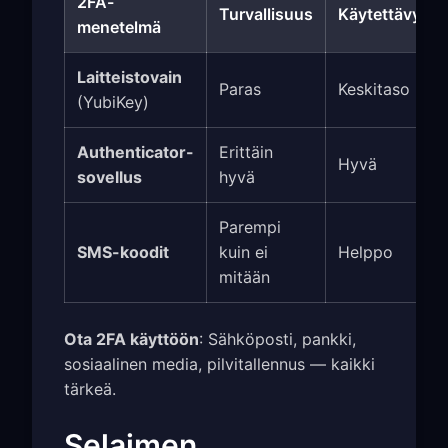
2FA-
Turvallisuus
Käytettävyys
menetelmä
Laitteistovain
Paras
Keskitaso
(YubiKey)
Authenticator-
Erittäin
Hyvä
sovellus
hyvä
Parempi
SMS-koodit
kuin ei
Helppo
mitään
Ota 2FA käyttöön
: Sähköposti, pankki,
sosiaalinen media, pilvitallennus — kaikki
tärkeä.
Selaimen