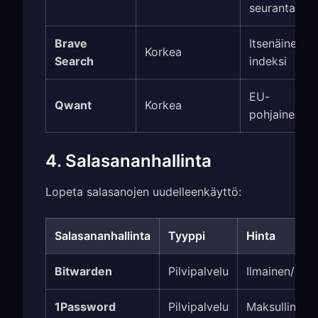
seurantaa
Brave
Itsenäinen
Korkea
Search
indeksi
EU-
Qwant
Korkea
pohjainen
4. Salasananhallinta
Lopeta salasanojen uudelleenkäyttö:
Salasananhallinta
Tyyppi
Hinta
Bitwarden
Pilvipalvelu
Ilmainen/Pre
1Password
Pilvipalvelu
Maksullinen