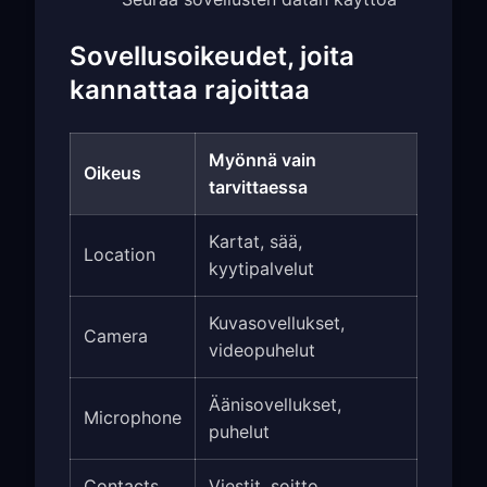
Sovellusoikeudet, joita
kannattaa rajoittaa
Myönnä vain
Oikeus
tarvittaessa
Kartat, sää,
Location
kyytipalvelut
Kuvasovellukset,
Camera
videopuhelut
Äänisovellukset,
Microphone
puhelut
Contacts
Viestit, soitto