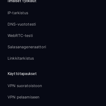
Ilmaiset työkalut
IP-tarkistus
DNS-vuototesti
WebRTC-testi
Salasanageneraattori
Linkkitarkistus
Käyttötapaukset
VPN suoratoistoon
VPN pelaamiseen