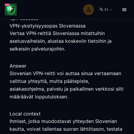
FI
vpn-usecase
VPN-yksityisyysopas Sloveniassa
Vertaa VPN-reittiä Sloveniassa mitattuihin
asetusvaiheisiin, alustaa koskeviin tietoihin ja
selkeisiin palvelurajoihin.
Answer
Slovenian VPN-reitti voi auttaa sinua vertaamaan
valittua yhteyttä, mutta päätepiste,
asiakasohjelma, palvelu ja paikallinen verkkosi silti
määräävät lopputuloksen.
Local context
Ihmiset, jotka muodostavat yhteyden Slovenian
kautta, voivat tallentaa suoran lähtötason, testata