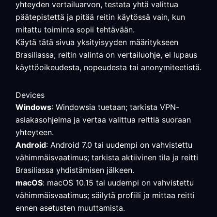
yhteyden vertailuarvon, testata yhtä valittua
päätepistettä ja pitää reitin käytössä vain, kun
mitattu toiminta sopii tehtävään.
Käytä tätä sivua yksityisyyden määritykseen
Brasiliassa; reitin valinta on vertailuohje, ei lupaus
käyttöoikeudesta, nopeudesta tai anonymiteetistä.
Devices
Windows
: Windowsia tuetaan; tarkista VPN-
asiakasohjelma ja vertaa valittua reittiä suoraan
yhteyteen.
Android
: Android 7.0 tai uudempi on vahvistettu
vähimmäisvaatimus; tarkista aktiivinen tila ja reitti
Brasiliassa yhdistämisen jälkeen.
macOS
: macOS 10.15 tai uudempi on vahvistettu
vähimmäisvaatimus; säilytä profiili ja mittaa reitti
ennen asetusten muuttamista.