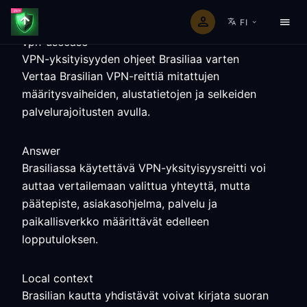
FI
vpn-usecase
VPN-yksityisyyden ohjeet Brasiliaa varten
Vertaa Brasilian VPN-reittiä mitattujen
määritysvaiheiden, alustatietojen ja selkeiden
palvelurajoitusten avulla.
Answer
Brasiliassa käytettävä VPN-yksityisyysreitti voi
auttaa vertailemaan valittua yhteyttä, mutta
päätepiste, asiakasohjelma, palvelu ja
paikallisverkko määrittävät edelleen
lopputuloksen.
Local context
Brasilian kautta yhdistävät voivat kirjata suoran