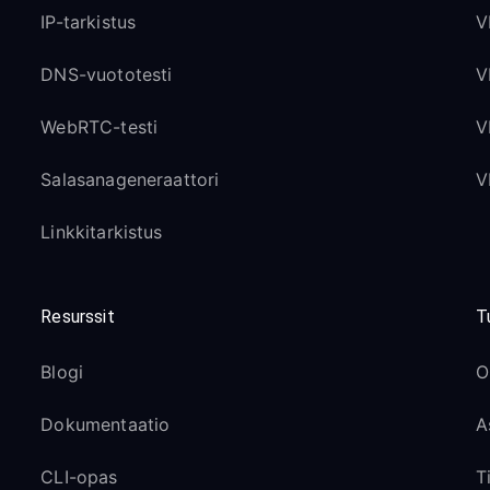
IP-tarkistus
V
DNS-vuototesti
V
WebRTC-testi
V
Salasanageneraattori
V
Linkkitarkistus
Resurssit
T
Blogi
O
Dokumentaatio
A
CLI-opas
T