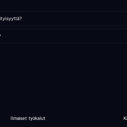
ityisyyttä?
?
Ilmaiset työkalut
K