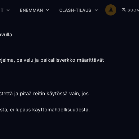
IT
ENEMMÄN
CLASH-TILAUS
SUOM
vulla.
hjelma, palvelu ja paikallisverkko määrittävät
että ja pitää reitin käytössä vain, jos
tusta, ei lupaus käyttömahdollisuudesta,