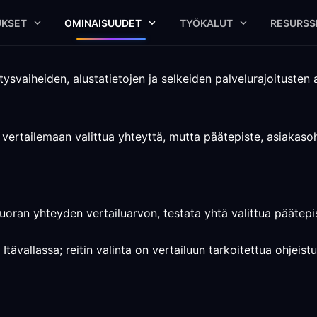
UKSET
OMINAISUUDET
TYÖKALUT
RESURSS
tysvaiheiden, alustatietojen ja selkeiden palvelurajoitusten a
a vertailemaan valittua yhteyttä, mutta päätepiste, asiakaso
suoran yhteyden vertailuarvon, testata yhtä valittua päätepist
tävallassa; reitin valinta on vertailuun tarkoitettua ohjeis