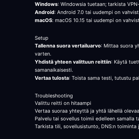
Windows
: Windowsia tuetaan; tarkista VPN-
Android
: Android 7.0 tai uudempi on vahviste
macOS
: macOS 10.15 tai uudempi on vahviste
Setup
Tallenna suora vertailuarvo
: Mittaa suora y
varten.
Yhdistä yhteen valittuun reittiin
: Käytä tuet
samanaikaisesti.
Vertaa tulosta
: Toista sama testi, tutustu pa
Troubleshooting
Valittu reitti on hitaampi
Vertaa suoraa yhteyttä ja yhtä lähellä olevaa 
Palvelu tai sovellus toimii edelleen samalla t
Tarkista tili, sovellusistunto, DNS:n toimint