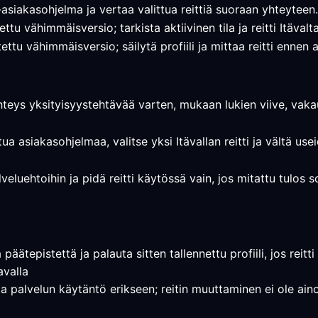
asiakasohjelma ja vertaa valittua reittiä suoraan yhteyteen.
ttu vähimmäisversio; tarkista aktiivinen tila ja reitti Itäval
ttu vähimmäisversio; säilytä profiili ja mittaa reitti ennen
hteys yksityisyystehtävää varten, mukaan lukien viive, vakau
tua asiakasohjelmaa, valitse yksi Itävallan reitti ja vältä u
lveluehtoihin ja pidä reitti käytössä vain, jos mitattu tulos 
päätepistettä ja palauta sitten tallennettu profiili, jos reitt
avalla
a ja palvelun käytäntö erikseen; reitin muuttaminen ei ole ain