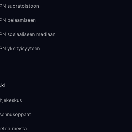
PN suoratoistoon
PN pelaamiseen
PN sosiaaliseen mediaan
PN yksityisyyteen
uki
hjekeskus
sennusoppaat
ietoa meistä