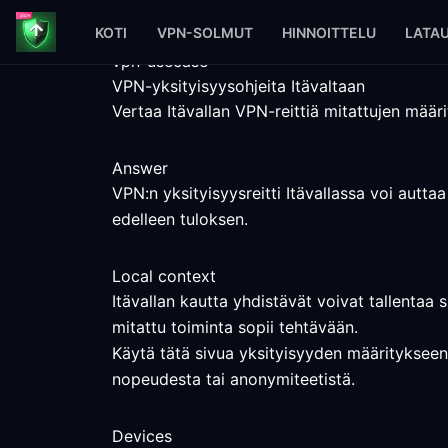
KOTI
VPN-SOLMUT
HINNOITTELU
LATA
vpn-usecase
VPN-yksityisyysohjeita Itävaltaan
Vertaa Itävallan VPN-reittiä mitattujen määri
Answer
VPN:n yksityisyysreitti Itävallassa voi autta
edelleen tuloksen.
Local context
Itävallan kautta yhdistävät voivat tallentaa 
mitattu toiminta sopii tehtävään.
Käytä tätä sivua yksityisyyden määritykseen I
nopeudesta tai anonymiteetistä.
Devices