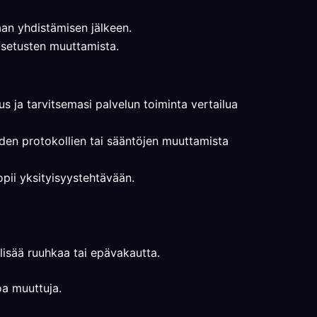
taan yhdistämisen jälkeen.
 asetusten muuttamista.
s ja tarvitsemasi palvelun toiminta vertailua
seiden protokollien tai sääntöjen muuttamista
sopii yksityisyystehtävään.
i lisää ruuhkaa tai epävakautta.
oa muuttuja.