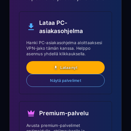
Roku-käyttöliittymä ja suositukset
mukautuvat VPN-sijaintiin
Lataa PC-
Äänihaku (tuetuilla kaukosäätimillä)
asiakasohjelma
toimii VPN:n kautta
Hanki PC-asiakasohjelma aloittaaksesi
Roku Channel Store:
VPN-jako tämän kanssa. Helppo
asennus yhdellä klikkauksella.
Käytä eri alueellisia Roku Channel
Storeja
Lataa nyt
Lataa aluekohtaisia kanavia ja
Näytä palvelimet
sovelluksia
Yksityiset kanavat ja kehittäjäkanavat
toimivat VPN:n kanssa
Kanavasuositukset mukautuvat VPN-
Premium-palvelu
sijaintiin
Avusta premium-palvelimet
optimoidulle -striimaukselle ja