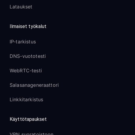
Lataukset
yhteyden kanssa
Roku Express/Express 4K+:
Ilmaiset työkalut
Yhteensopiva Roku OS 10:n ja
IP-tarkistus
uudemman kanssa
1080p/4K-suoratoisto toimii
DNS-vuototesti
saumattomasti VPN:n kanssa
WebRTC-testi
Vakiomallinen Roku-kaukosäädin toimii
normaalisti
Salasanageneraattori
Kompakti muotoilu on ihanteellinen
matkakäyttöön VPN:n kanssa
Linkkitarkistus
Roku TV -mallit:
Käyttötapaukset
Sisäänrakennettu Roku OS täydellä
proxy-tuella
VPN suoratoistoon