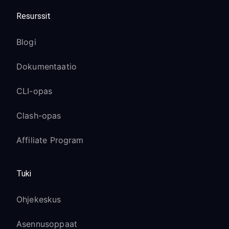
Live TV -kanavat eroavat merkittävästi
Resurssit
alueittain
Blogi
Premium-tilaukset toimivat VPN:n
kautta
Dokumentaatio
Netflix Roku-laitteella:
CLI-opas
Käytä eri Netflix-aluekirjastoja
Clash-opas
Käytä Yhdysvaltain palvelimia
saadaksesi suurimman
Affiliate Program
englanninkielisen sisältövalikoiman
Eurooppalaiset palvelimet paikallisen
Tuki
kielisisällön käyttöön
Netflix-sovellus tunnistaa nopeasti
Ohjekeskus
VPN-sijainnin muutokset
Asennusoppaat