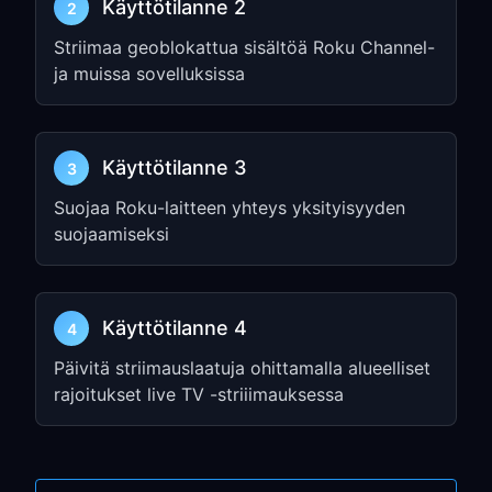
Käyttötilanne 2
Valitse
Set up connection
→
Wireless
2
Valitse Wi-Fi-verkkosi
Striimaa geoblokattua sisältöä Roku Channel-
ja muissa sovelluksissa
Valitse
Advanced
→
Manual setup
Määritä verkkoasetuksesi ja valitse
sitten
Proxy
Käyttötilanne 3
3
Valitse
Manual
Suojaa Roku-laitteen yhteys yksityisyyden
Syötä vaiheessa 1 määritetyt
HTTP
suojaamiseksi
Proxy
(IP address) ja
Port
Valitse
Connect
Käyttötilanne 4
4
Vaihe 3: Testaa yhteytesi
Päivitä striimauslaatuja ohittamalla alueelliset
Siirry kohtaan
Settings
→
Network
→
rajoitukset live TV -striiimauksessa
Check connection
Varmista, että yhteys muodostui
onnistuneesti