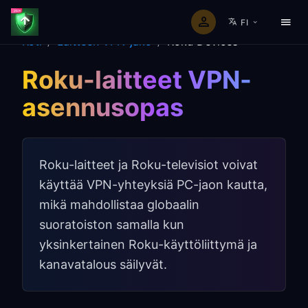
FI
Koti
/
Laitteen VPN-jako
/
Roku Devices
Roku-laitteet VPN-
asennusopas
Roku-laitteet ja Roku-televisiot voivat
käyttää VPN-yhteyksiä PC-jaon kautta,
mikä mahdollistaa globaalin
suoratoiston samalla kun
yksinkertainen Roku-käyttöliittymä ja
kanavatalous säilyvät.