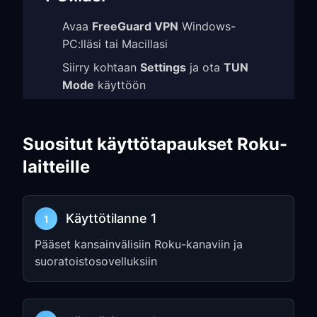
Avaa
FreeGuard VPN
Windows-
PC:lläsi tai Macillasi
Siirry kohtaan
Settings
ja ota
TUN
Mode
käyttöön
Ota
Allow LAN Access
käyttöön
Kirjaa ylös
IP address
ja
port number
Suositut käyttötapaukset Roku-
(esim.
)
192.168.1.5:7890
laitteille
Vaihe 2: Määritä Roku-
verkkoyhteyden asetukset
Käyttötilanne 1
1
Roku-aloitusnäytössä paina
Pääset kansainvälisiin Roku-kanaviin ja
kaukosäätimen
Home button
-
suoratoistosovelluksiin
painiketta
Siirry kohtaan
Settings
→
Network