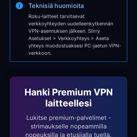
Teknisiä huomioita
Avaa mikä tahansa suoratoistokanava
(Netflix, YouTube jne.)
Roku-laitteet tarvitsevat
Tarkista, pääsetkö käyttämään
verkkoyhteyden uudelleenkytkennän
VPN-asennuksen jälkeen. Siirry
maantieteellisesti rajoitettua sisältöä
Asetukset > Verkkoyhteys > Aseta
Roku-laitteesi käyttää nyt VPN:ää
yhteys muodostuaksesi PC-jaetun VPN-
PC:si kautta!
verkkoon.
Roku-kohtaiset
ominaisuudet
Hanki Premium VPN
Roku OS -integraatio:
laitteellesi
Roku OS:n täysi toiminnallisuus säilyy
Lukitse premium-palvelimet -
VPN-yhteyden aikana
strimaukselle nopeammilla
Yksinkertainen kaukosäätönavigointi
nopeuksilla ja etusijalla tuella.
toimii normaalisti