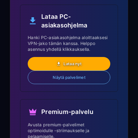
Store varmistaaksesi, että VPN toimii
Xbox-pelaamisen
Lataa PC-
asiakasohjelma
optimointi
Hanki PC-asiakasohjelma aloittaaksesi
VPN-jako tämän kanssa. Helppo
Palvelimen valinta
asennus yhdellä klikkauksella.
pelaamista varten:
Lataa nyt
US East Coast
: Optimaalinen Xbox
Näytä palvelimet
Liveä ja useimpia yhdysvaltalaisia
pelipalvelimia varten
Europe (London/Amsterdam)
: Paras
eurooppalaisille Xbox Live -palveluille
Premium-palvelu
Asia (Tokyo/Singapore)
: Ihanteellinen
aasialaisille pelipalvelimille ja Xbox-
Avusta premium-palvelimet
palveluille
optimoidulle -striimaukselle ja
pelaamiselle.