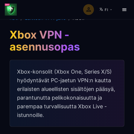
FI
Koti
/
Laitteen VPN-jako
/
Xbox
Xbox VPN -
asennusopas
Xbox-konsolit (Xbox One, Series X/S)
hyödyntävät PC-jaetun VPN:n kautta
erilaisten alueellisten sisältöjen pääsyä,
parantunutta pelikokonaisuutta ja
parempaa turvallisuutta Xbox Live -
istunnoille.