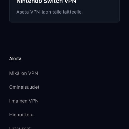
Nintendo Switch VPN
Eri alueilla voi olla yksinoikeudella
saatavilla olevia pelejä ja sisältöä
Aseta VPN-jaon tälle laitteelle
Cloud gaming (xCloud) toimii VPN:n
kautta pienellä viiveen kasvulla
Xbox Live &
moninpelaaminen
Aloita
NAT-tyyppiin liittyvät
Mikä on VPN
huomiot:
Ominaisuudet
NAT Type voi näkyä muodossa
“Moderate” tai “Strict”, kun käytät
Ilmainen VPN
VPN:ää
Hinnoittelu
Suurin osa peleistä toimii silti hyvin
näillä NAT-tyypeillä
Lataukset