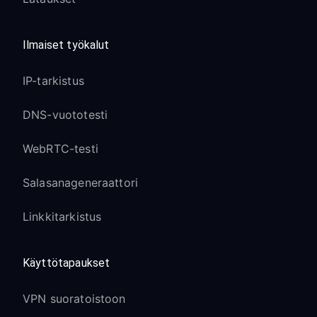
Kilpapelaamista varten kannattaa
harkita pelioptimoituja VPN-palvelimia
Ilmaiset työkalut
Party Chat & viestintä:
IP-tarkistus
Xbox Live party chat toimii normaalisti
VPN:n kautta
DNS-vuototesti
Äänenlaatu voi vaihdella VPN-
WebRTC-testi
palvelimen suorituskyvyn mukaan
Muut pelaajat eivät näe todellista IP-
Salasanageneraattori
osoitettasi, mikä parantaa
yksityisyyttä
Linkkitarkistus
DDoS-suojauksen hyödyt:
Käyttötapaukset
Suojaa kohdistetuilta DDoS-
hyökkäyksiltä kilpailullisen pelaamisen
VPN suoratoistoon
aikana