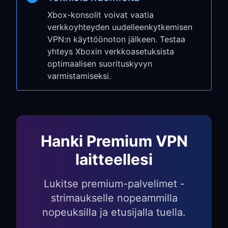
Siirry kohtaan
System
→
Settings
→
Xbox-konsolit voivat vaatia
Network
verkkoyhteyden uudelleenkytkemisen
Valitse
Network settings
→
Advanced
VPN:n käyttöönoton jälkeen. Testaa
settings
yhteys Xboxin verkkoasetuksista
Valitse
Proxy settings
→
Manual
optimaalisen suorituskyvyn
varmistamiseksi.
Syötä vaiheessa 1 annettu IP address
ja port number
Vaihe 3: Testaa Xbox-
yhteytesi
Hanki Premium VPN
laitteellesi
Siirry kohtaan
Network settings
→
Test network connection
Lukitse premium-palvelimet -
Tarkista yhteyden nopeus ja NAT-
strimaukselle nopeammilla
tyyppi
nopeuksilla ja etusijalla tuella.
Käynnistä Xbox Game Pass tai Xbox