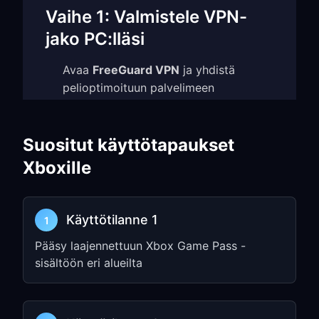
Vaihe 1: Valmistele VPN-
jako PC:lläsi
Avaa
FreeGuard VPN
ja yhdistä
pelioptimoituun palvelimeen
Ota käyttöön
TUN Mode
ja
Allow LAN
Access
asetuksista
Suositut käyttötapaukset
Kirjaa ylös
IP address
ja
port number
Xboxille
(esim.
)
192.168.1.5:7890
Valitse palvelimet, jotka ovat lähellä
Xbox Live -palvelimia, jotta viive
Käyttötilanne 1
1
pysyy mahdollisimman pienenä
Pääsy laajennettuun Xbox Game Pass -
sisältöön eri alueilta
Vaihe 2: Määritä Xboxin
verkkoasetukset