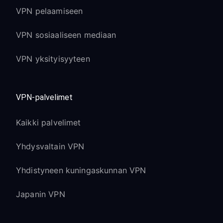
VPN pelaamiseen
Estää IP-pohjaisen häirinnän ja
swatting-yritykset
VPN sosiaaliseen mediaan
Suojaa verkkoasi lag switch -
hyökkäyksiltä ja muilta
VPN yksityisyyteen
verkkohyökkäyksiltä
Xboxin
VPN-palvelimet
viihdeominaisuudet
Kaikki palvelimet
Xbox Store -alueen käyttö:
Yhdysvaltain VPN
Käytä eri alueiden Xbox Store -
Yhdistyneen kuningaskunnan VPN
kauppoja yksinoikeussisältöön
Japanin VPN
Hinnoittelu voi vaihdella alueittain
(tarkista paikalliset lait)