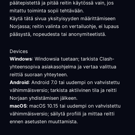
päätepistettä ja pitää reitin käytössä vain, jos
mitattu toiminta sopii tehtävään.
Käytä tätä sivua yksityisyyden määrittämiseen
Norjassa; reitin valinta on vertailuohje, ei lupaus
pääsystä, nopeudesta tai anonymiteetistä.
Devices
Windows
: Windowsia tuetaan; tarkista Clash-
yhteensopiva asiakasohjelma ja vertaa valittua
reittiä suoraan yhteyteen.
Android
: Android 7.0 tai uudempi on vahvistettu
vähimmäisversio; tarkista aktiivinen tila ja reitti
Norjaan yhdistämisen jälkeen.
macOS
: macOS 10.15 tai uudempi on vahvistettu
vähimmäisversio; säilytä profiili ja mittaa reitti
ennen asetusten muuttamista.