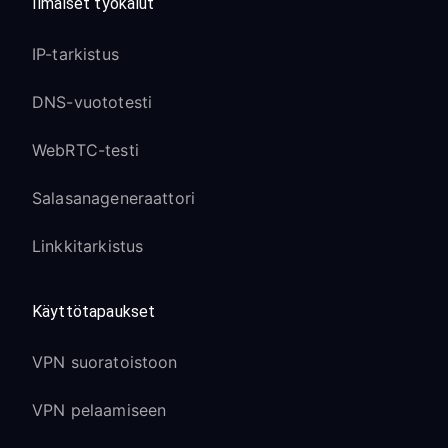
Ilmaiset työkalut
IP-tarkistus
DNS-vuototesti
WebRTC-testi
Salasanageneraattori
Linkkitarkistus
Käyttötapaukset
VPN suoratoistoon
VPN pelaamiseen