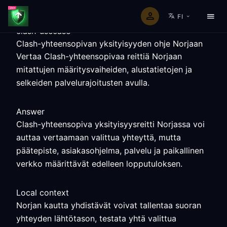
FI
clash-usecase
Clash-yhteensopivan yksityisyyden ohje Norjaan
Vertaa Clash-yhteensopivaa reittiä Norjaan
mitattujen määritysvaiheiden, alustatietojen ja
selkeiden palvelurajoitusten avulla.
Answer
Clash-yhteensopiva yksityisyysreitti Norjassa voi
auttaa vertaamaan valittua yhteyttä, mutta
päätepiste, asiakasohjelma, palvelu ja paikallinen
verkko määrittävät edelleen lopputuloksen.
Local context
Norjan kautta yhdistävät voivat tallentaa suoran
yhteyden lähtötason, testata yhtä valittua