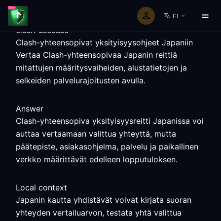
FI
clash-usecase
Clash-yhteensopivat yksityisyysohjeet Japaniin
Vertaa Clash-yhteensopivaa Japanin reittiä
mitattujen määritysvaiheiden, alustatietojen ja
selkeiden palvelurajoitusten avulla.
Answer
Clash-yhteensopiva yksityisyysreitti Japanissa voi
auttaa vertaamaan valittua yhteyttä, mutta
päätepiste, asiakasohjelma, palvelu ja paikallinen
verkko määrittävät edelleen lopputuloksen.
Local context
Japanin kautta yhdistävät voivat kirjata suoran
yhteyden vertailuarvon, testata yhtä valittua