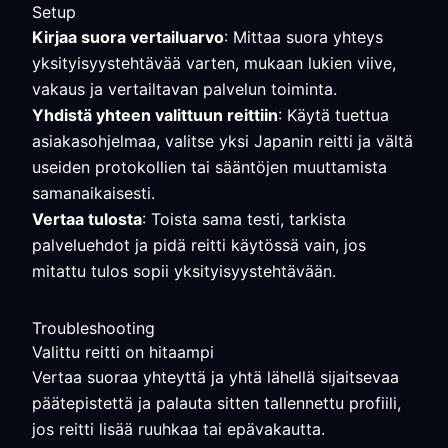
Setup
Kirjaa suora vertailuarvo
: Mittaa suora yhteys
yksityisyystehtävää varten, mukaan lukien viive,
vakaus ja vertailtavan palvelun toiminta.
Yhdistä yhteen valittuun reittiin
: Käytä tuettua
asiakasohjelmaa, valitse yksi Japanin reitti ja vältä
useiden protokollien tai sääntöjen muuttamista
samanaikaisesti.
Vertaa tulosta
: Toista sama testi, tarkista
palveluehdot ja pidä reitti käytössä vain, jos
mitattu tulos sopii yksityisyystehtävään.
Troubleshooting
Valittu reitti on hitaampi
Vertaa suoraa yhteyttä ja yhtä lähellä sijaitsevaa
päätepistettä ja palauta sitten tallennettu profiili,
jos reitti lisää ruuhkaa tai epävakautta.