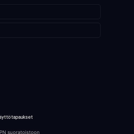
äyttötapaukset
PN suoratoistoon