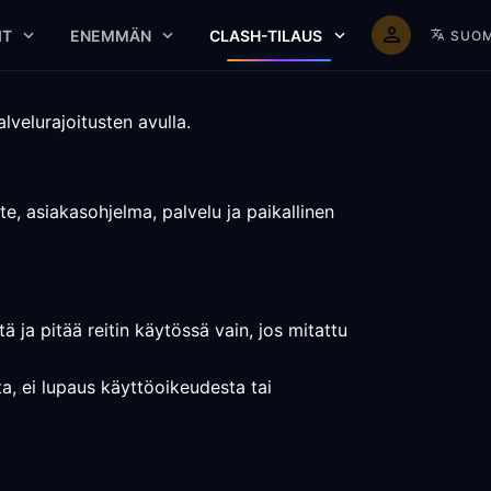
IT
ENEMMÄN
CLASH-TILAUS
SUOM
lvelurajoitusten avulla.
te, asiakasohjelma, palvelu ja paikallinen
ä ja pitää reitin käytössä vain, jos mitattu
ta, ei lupaus käyttöoikeudesta tai