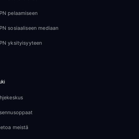
PN pelaamiseen
PN sosiaaliseen mediaan
PN yksityisyyteen
uki
hjekeskus
sennusoppaat
ietoa meistä