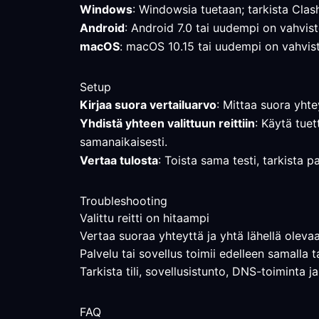
Windows
: Windowsia tuetaan; tarkista Clas
Android
: Android 7.0 tai uudempi on vahviste
macOS
: macOS 10.15 tai uudempi on vahviste
Setup
Kirjaa suora vertailuarvo
: Mittaa suora yhte
Yhdistä yhteen valittuun reittiin
: Käytä tuet
samanaikaisesti.
Vertaa tulosta
: Toista sama testi, tarkista p
Troubleshooting
Valittu reitti on hitaampi
Vertaa suoraa yhteyttä ja yhtä lähellä olevaa 
Palvelu tai sovellus toimii edelleen samalla t
Tarkista tili, sovellusistunto, DNS-toiminta j
FAQ