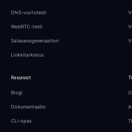
DNS-vuototesti
V
WebRTC-testi
V
Salasanageneraattori
V
Linkkitarkistus
Resurssit
T
Blogi
O
Dokumentaatio
A
CLI-opas
T