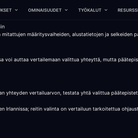
UKSET
OMINAISUUDET
TYÖKALUT
RESURSS
iin
 mitattujen määritysvaiheiden, alustatietojen ja selkeiden pa
sa voi auttaa vertailemaan valittua yhteyttä, mutta päätepis
an yhteyden vertailuarvon, testata yhtä valittua päätepistett
 Irlannissa; reitin valinta on vertailuun tarkoitettua ohjaus