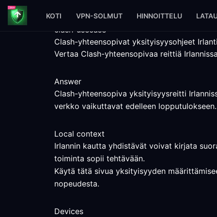
KOTI
VPN-SOLMUT
HINNOITTELU
LATA
clash-usecase
Clash-yhteensopivat yksityisyysohjeet Irlant
Vertaa Clash-yhteensopivaa reittiä Irlannissa
Answer
Clash-yhteensopiva yksityisyysreitti Irlannis
verkko vaikuttavat edelleen lopputulokseen.
Local context
Irlannin kautta yhdistävät voivat kirjata suor
toiminta sopii tehtävään.
Käytä tätä sivua yksityisyyden määrittämiseen
nopeudesta.
Devices