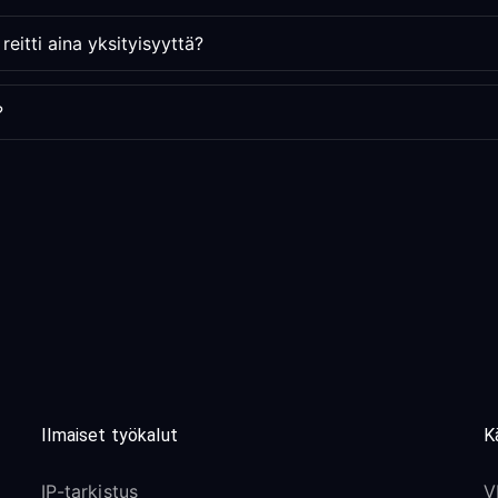
eitti aina yksityisyyttä?
?
Ilmaiset työkalut
K
IP-tarkistus
V