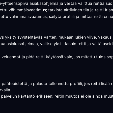
h-yhteensopiva asiakasohjelma ja vertaa valittua reittiä su
ttu vähimmäisvaatimus; tarkista aktiivinen tila ja reitti Irla
ttu vähimmäisvaatimus; säilytä profiili ja mittaa reitti en
ys yksityisyystehtävää varten, mukaan lukien viive, vakaus j
tua asiakasohjelmaa, valitse yksi Irlannin reitti ja vältä us
alveluehdot ja pidä reitti käytössä vain, jos mitattu tulos so
päätepistettä ja palauta tallennettu profiili, jos reitti lisää
avalla
a palvelun käytäntö erikseen; reitin muutos ei ole ainoa muut