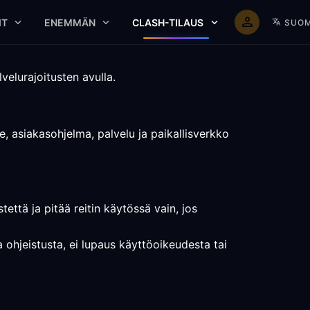
IT
ENEMMÄN
CLASH-TILAUS
SUOM
velurajoitusten avulla.
e, asiakasohjelma, palvelu ja paikallisverkko
että ja pitää reitin käytössä vain, jos
a ohjeistusta, ei lupaus käyttöoikeudesta tai