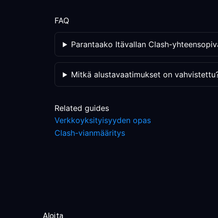
FAQ
Parantaako Itävallan Clash-yhteensopiva 
Mitkä alustavaatimukset on vahvistettu
Related guides
Verkkoyksityisyyden opas
Clash-vianmääritys
Aloita