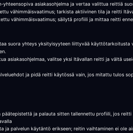
h-yhteensopiva asiakasohjelma ja vertaa valittua reittiä su
ttu vähimmäisvaatimus; tarkista aktiivinen tila ja reitti Itä
ttu vähimmäisvaatimus; säilytä profiili ja mittaa reitti en
ttaa suora yhteys yksityisyyteen liittyvää käyttötarkoitusta 
en.
tua asiakasohjelmaa, valitse yksi Itävallan reitti ja vältä u
alveluehdot ja pidä reitti käytössä vain, jos mitattu tulos sop
päätepistettä ja palauta sitten tallennettu profiili, jos reitt
avalla
nta ja palvelun käytäntö erikseen; reitin vaihtaminen ei ole a