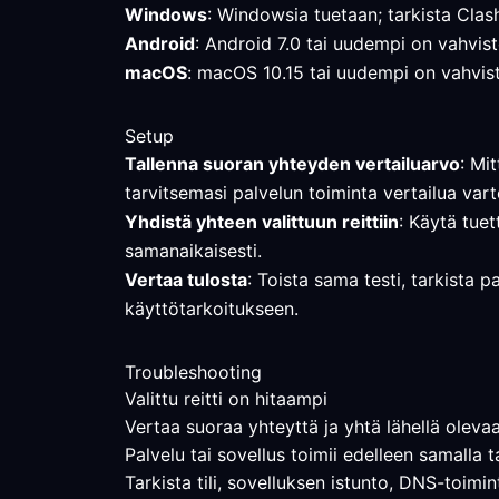
Windows
: Windowsia tuetaan; tarkista Clas
Android
: Android 7.0 tai uudempi on vahviste
macOS
: macOS 10.15 tai uudempi on vahviste
Setup
Tallenna suoran yhteyden vertailuarvo
: Mi
tarvitsemasi palvelun toiminta vertailua vart
Yhdistä yhteen valittuun reittiin
: Käytä tuet
samanaikaisesti.
Vertaa tulosta
: Toista sama testi, tarkista p
käyttötarkoitukseen.
Troubleshooting
Valittu reitti on hitaampi
Vertaa suoraa yhteyttä ja yhtä lähellä olevaa 
Palvelu tai sovellus toimii edelleen samalla t
Tarkista tili, sovelluksen istunto, DNS-toimi