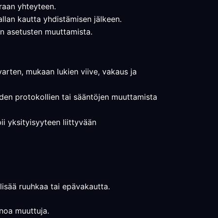
oraan yhteyteen.
vallan kautta yhdistämisen jälkeen.
nen asetusten muuttamista.
varten, mukaan lukien viive, vakaus ja
seiden protokollien tai sääntöjen muuttamista
ii yksityisyyteen liittyvään
i lisää ruuhkaa tai epävakautta.
inoa muuttuja.