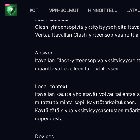
KOTI
VPN-SOLMUT
HINNOITTELU
LATA
clash-usecase
Clash-yhteensopivia yksityisyysohjeita Itäva
Vertaa Itävallan Clash-yhteensopivaa reittiä 
Answer
Itävallan Clash-yhteensopiva yksityisyysreitt
määrittävät edelleen lopputuloksen.
Local context
Itävallan kautta yhdistävät voivat tallentaa 
mitattu toiminta sopii käyttötarkoitukseen.
Käytä tätä sivua yksityisyysasetusten määritt
nopeudesta.
Devices