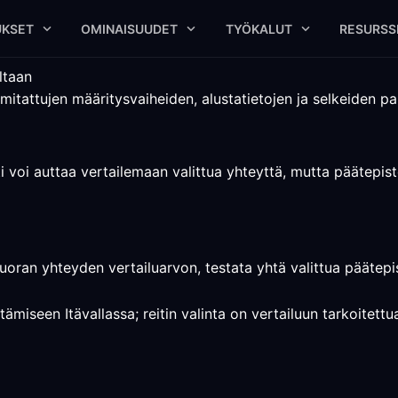
UKSET
OMINAISUUDET
TYÖKALUT
RESURSS
ltaan
mitattujen määritysvaiheiden, alustatietojen ja selkeiden pal
i voi auttaa vertailemaan valittua yhteyttä, mutta päätepist
suoran yhteyden vertailuarvon, testata yhtä valittua päätepist
ämiseen Itävallassa; reitin valinta on vertailuun tarkoitettu