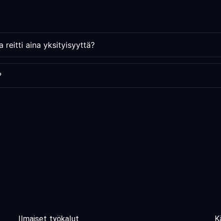
reitti aina yksityisyyttä?
?
Ilmaiset työkalut
K