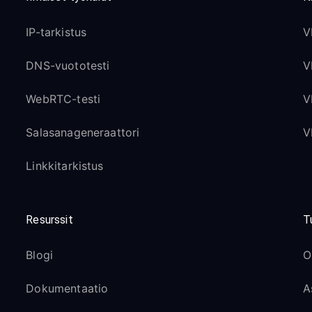
IP-tarkistus
V
DNS-vuototesti
V
WebRTC-testi
V
Salasanageneraattori
V
Linkkitarkistus
Resurssit
T
Blogi
O
Dokumentaatio
A